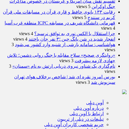
تقسیم نقش میان آمریکا و عربستان در خصوص مذاکرات
جنگ اوکراین
5 views
رقابت ۱۳۳ بانوی حافظ و قاری قرآن در مسابقات ملی قرآن
کریم در سنندج
5 views
قهرمانی دانشگاه شریف در مسابقه ICPC منطقه غرب آسیا
4 views
چرا استقلال با الکس نوری به توافق نرسید؟
4 views
انفجار شدید در شن یانگ چین ؛۳ نفر جان باختند
4 views
هواشناسی: سامانه بارشی از شنبه وارد کشور می‌شود
3
views
«روایتگری صحیح» سلاح مقابله با جنگ روایی دشمن؛ تلاش
جهادی لازمه پیشرفت
3 views
نام‌گذاری یک شناور نیروی دریایی ارتش به نام «سمنان»
3
views
بورس امروز نقره ای شد | شاخص برخلاف هوای تهران
سبزپوش شد
3 views
آوین دیلی
درباره آوین دیلی
ارتباط با آوین دیلی
تبلیغات در دیلی از تریبون
حریم شخصی کاربران آوین دیلی