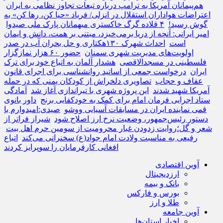
هم‌پیمانان آمریکا به ترامپ درباره تبعات تجاوز نظامی به ایران
اعتراضات هواداران استقلال در انزلی/ فریاد «حیا کن، رها کن» به
گوش رسید!
۴ قلاده گرگ خاکستری میهمانان پارک ملی صیدوا
امیر ایرانی: آنچه از دریا برمی‌خیزد، مبتنی بر همت، دانش و ایمان
است
احداث شهرک ۱۳۰هکتاری و حل بحران آب در صدر
اولویت‌های مدیریت شهری سمنان
حضور ۶۰ هزار نمازگزار
فلسطینی در مسجدالاقصی
هشدار آلمان به اتباع خود برای ترک
ایران
درخواست جمعی از اساتید روانشناسی برای اجرای قانون
عفاف و حجاب
تصاویری دلخراش از کودکان یمنی که در حمله
آمریکا شهید شدند
این پروژه شهری با تیراندازی آغاز شد
آمادگی
ستاد اجرایی فرمان امام برای کمک به خودکفایی برنج
داور بانوی
قمی نماینده ایران در مسابقات آسیایی ووشو
صیدی:امیدوارم با
دستور رئیس‌جمهور، وضعیت نرخ ارز اصلاح شود
شیراز فراتر از
شعر و گل؛روایت زدودن غبار محرومیت از سومین حرم اهل بیت
رفیعی به مناسبت ولادت امام جواد(ع) سخنرانی می‌کند
اتباع
افغانی کارفرمایان را سوپرایز کردند
آوین اقتصادی
ارزدیجیتال
بانک و بیمه
بورس و فارکس
طلا و ارز
آوین جامعه
اخبار استان‌ها