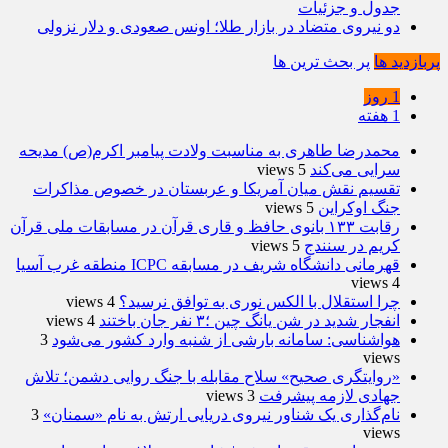
جدول و جزئیات
دو نیروی متضاد در بازار طلا؛ اونس صعودی و دلار نزولی
پربازدید ها
پر بحث ترین ها
1 روز
1 هفته
محمدرضا طاهری به مناسبت ولادت پیامبر اکرم(ص) مدیحه
سرایی می‌کند
5 views
تقسیم نقش میان آمریکا و عربستان در خصوص مذاکرات
جنگ اوکراین
5 views
رقابت ۱۳۳ بانوی حافظ و قاری قرآن در مسابقات ملی قرآن
کریم در سنندج
5 views
قهرمانی دانشگاه شریف در مسابقه ICPC منطقه غرب آسیا
4 views
چرا استقلال با الکس نوری به توافق نرسید؟
4 views
انفجار شدید در شن یانگ چین ؛۳ نفر جان باختند
4 views
هواشناسی: سامانه بارشی از شنبه وارد کشور می‌شود
3
views
«روایتگری صحیح» سلاح مقابله با جنگ روایی دشمن؛ تلاش
جهادی لازمه پیشرفت
3 views
نام‌گذاری یک شناور نیروی دریایی ارتش به نام «سمنان»
3
views