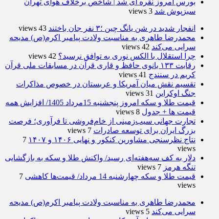
بورس امروز نقره ای شد | شاخص برخلاف هوای تهران
سبزپوش شد
3 views
انفجار شدید در شن یانگ چین ؛۳ نفر جان باختند
43 views
محمدرضا طاهری به مناسبت ولادت پیامبر اکرم(ص) مدیحه
سرایی می‌کند
42 views
چرا استقلال با الکس نوری به توافق نرسید؟
42 views
رقابت ۱۳۳ بانوی حافظ و قاری قرآن در مسابقات ملی قرآن
کریم در سنندج
41 views
تقسیم نقش میان آمریکا و عربستان در خصوص مذاکرات
جنگ اوکراین
31 views
قیمت طلا و سکه امروز پنجشنبه 15مرداد 1405/ افزایش همه
قیمت ها + جدول
8 views
تجارت جهانی سیب‌زمینی از خام‌فروشی تا فرآوری؛ فرصت
بزرگ ایران برای توسعه صادرات
7 views
نتاج نظرسنجی مشاورین کنکور و نهایی ۱۴۰۶ و ۱۴۰۷
7
views
دلار به کف سه‌هفته‌ای رسید/ واکنش طلا و سکه به بازگشایی
تنگه هرمز
7 views
قیمت طلا و سکه چهارشنبه 14 مرداد/ قیمت‌ها کاهشی
7
views
محمدرضا طاهری به مناسبت ولادت پیامبر اکرم(ص) مدیحه
سرایی می‌کند
5 views