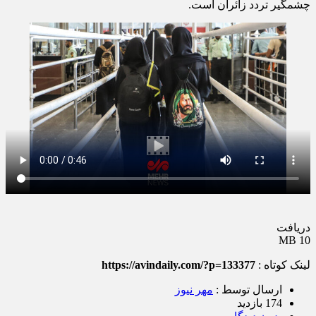
چشمگیر تردد زائران است.
دریافت
10 MB
لینک کوتاه :
https://avindaily.com/?p=133377
ارسال توسط :
مهر نیوز
174 بازدید