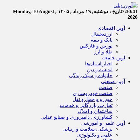
7:30:41
تاریخ :
دوشنبه, ۱۹ مرداد , ۱۴۰۵
Monday, 10 August ,
2026
آوین اقتصادی
ارزدیجیتال
بانک و بیمه
بورس و فارکس
طلا و ارز
آوین جامعه
اخبار استان‌ها
اندیشه و دین
خانواده و سبک زندگی
آوین صنعتی
صنعت
صنعت خودروسازی
خودرو و حمل و نقل
تجارت، بازرگانی و خدمات
ساختمان و املاک
کشاورزی، دامپروری و صنایع غذایی
آوین علمی و آموزشی
پزشکی، سلامت و زیبایی
علمی و تکنولوژی