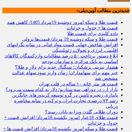
جدیدترین مطالب آوین‌دیلی»
قیمت طلا و سکه امروز دوشنبه 19مرداد 1405/ کاهش همه
قیمت ها + جدول و جزئیات
داده کلیدی برای قیمت طلا
قیمت طلا و سکه دوشنبه 19 مرداد/ قیمت‌ها نزولی
افزایش شاخص جهانی قیمت مواد غذایی در سایه نگرانیهای
اقلیمی، انرژی و تحولات ژئوپلیتیکی
ابلاغ دستور پرداخت ۵۰ درصد مطالبات واردکنندگان کالاهای
اساسی به بانک مرکزی و سازمان بودجه
هشدار بنزینی پزشکیان؛ سیگنال جدید برای دلار و طلا؟
خبر مهم برای سهامداران| زمان واریز سود سهام عدالت
مشخص شد
قیمت هر متر خانه ۱۰ ساله در قلب تهران
بازار ارز در دوراهی سه سناریو؛ دلار به کدام سمت می‌رود؟
پایداری زنجیره تامین در گرو توسعه کریدورهای جایگزین
رشد ۷۳ درصدی تجارت ایران و ترکیه در سایه محاصره
دریایی
دوران طلایی گلدن ویزا به پایان رسید؟
قیمت طلای 18عیار امروز یکشنبه 18مرداد/ افزایش قیمت +
جدول و جزئیات
قیمت طلا و سکه امروز یکشنبه 18مرداد/ افزایش قیمت ها +