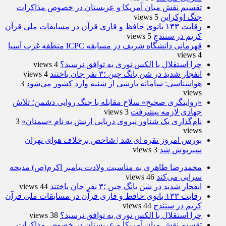
تقسیم نقش میان آمریکا و عربستان در خصوص مذاکرات
جنگ اوکراین
5 views
رقابت ۱۳۳ بانوی حافظ و قاری قرآن در مسابقات ملی قرآن
کریم در سنندج
5 views
قهرمانی دانشگاه شریف در مسابقه ICPC منطقه غرب آسیا
4 views
چرا استقلال با الکس نوری به توافق نرسید؟
4 views
انفجار شدید در شن یانگ چین ؛۳ نفر جان باختند
4 views
هواشناسی: سامانه بارشی از شنبه وارد کشور می‌شود
3
views
«روایتگری صحیح» سلاح مقابله با جنگ روایی دشمن؛ تلاش
جهادی لازمه پیشرفت
3 views
نام‌گذاری یک شناور نیروی دریایی ارتش به نام «سمنان»
3
views
بورس امروز نقره ای شد | شاخص برخلاف هوای تهران
سبزپوش شد
3 views
محمدرضا طاهری به مناسبت ولادت پیامبر اکرم(ص) مدیحه
سرایی می‌کند
46 views
انفجار شدید در شن یانگ چین ؛۳ نفر جان باختند
44 views
رقابت ۱۳۳ بانوی حافظ و قاری قرآن در مسابقات ملی قرآن
کریم در سنندج
44 views
چرا استقلال با الکس نوری به توافق نرسید؟
38 views
تقسیم نقش میان آمریکا و عربستان در خصوص مذاکرات