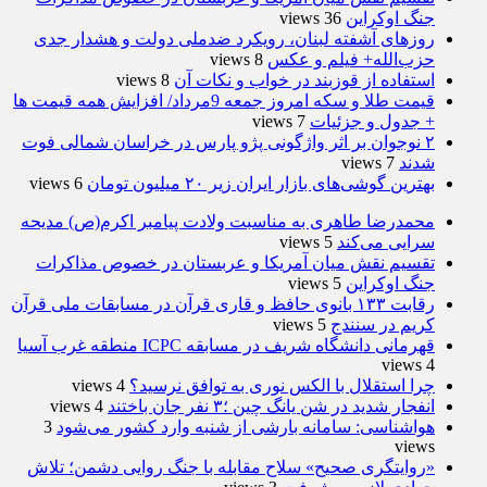
جنگ اوکراین
36 views
روزهای آشفته لبنان، رویکرد ضدملی دولت و هشدار جدی
حزب‌الله+ فیلم و عکس
8 views
استفاده از قوزبند در خواب و نکات آن
8 views
قیمت طلا و سکه امروز جمعه 9مرداد/ افزایش همه قیمت ها
+ جدول و جزئیات
7 views
۲ نوجوان بر اثر واژگونی پژو پارس در خراسان شمالی فوت
شدند
7 views
بهترین گوشی‌های بازار ایران زیر ۲۰ میلیون تومان
6 views
محمدرضا طاهری به مناسبت ولادت پیامبر اکرم(ص) مدیحه
سرایی می‌کند
5 views
تقسیم نقش میان آمریکا و عربستان در خصوص مذاکرات
جنگ اوکراین
5 views
رقابت ۱۳۳ بانوی حافظ و قاری قرآن در مسابقات ملی قرآن
کریم در سنندج
5 views
قهرمانی دانشگاه شریف در مسابقه ICPC منطقه غرب آسیا
4 views
چرا استقلال با الکس نوری به توافق نرسید؟
4 views
انفجار شدید در شن یانگ چین ؛۳ نفر جان باختند
4 views
هواشناسی: سامانه بارشی از شنبه وارد کشور می‌شود
3
views
«روایتگری صحیح» سلاح مقابله با جنگ روایی دشمن؛ تلاش