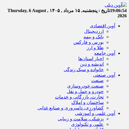
19:06:55
تاریخ :
پنجشنبه, ۱۵ مرداد , ۱۴۰۵
Thursday, 6 August ,
2026
آوین اقتصادی
ارزدیجیتال
بانک و بیمه
بورس و فارکس
طلا و ارز
آوین جامعه
اخبار استان‌ها
اندیشه و دین
خانواده و سبک زندگی
آوین صنعتی
صنعت
صنعت خودروسازی
خودرو و حمل و نقل
تجارت، بازرگانی و خدمات
ساختمان و املاک
کشاورزی، دامپروری و صنایع غذایی
آوین علمی و آموزشی
پزشکی، سلامت و زیبایی
علمی و تکنولوژی