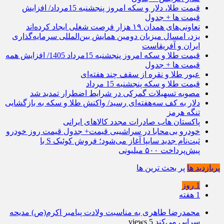
قیمت طلا، دلار و سکه امروز پنجشنبه 15مرداد/ افزایش
قیمت ها + جدول
تعاونی‌های همدان ۱۹ هزار فرصت شغلی ایجاد کرده‌اند
یزد، امسال میزبان دومین همایش بین‌المللی سرمایه‌گذاری
ایران و آفریقاست
قیمت طلا و سکه امروز پنجشنبه 15مرداد 1405/ افزایش همه
قیمت ها + جدول
عبور طلا و نقره از سقف چند هفته‌ای
قیمت طلا و سکه پنجشنبه 15 مرداد
مصوبه تسهیلات گمرکی در شرایط اضطرار تمدید شد
دلار به کف سه‌هفته‌ای رسید/ واکنش طلا و سکه به بازگشایی
تنگه هرمز
پاکستان هاب صادرات مجدد کالاهای ایرانی
خودرو بی‌محابا در سراشیبی قیمت+ جدول قیمت روز خودرو
ثبت‌نام جدید سایپا آغاز می‌شود؛ فروش کوئیک S با
پیش‌پرداخت ۵۰۰ میلیونی
پربازدید ها
پر بحث ترین ها
1 روز
1 هفته
محمدرضا طاهری به مناسبت ولادت پیامبر اکرم(ص) مدیحه
سرایی می‌کند
5 views