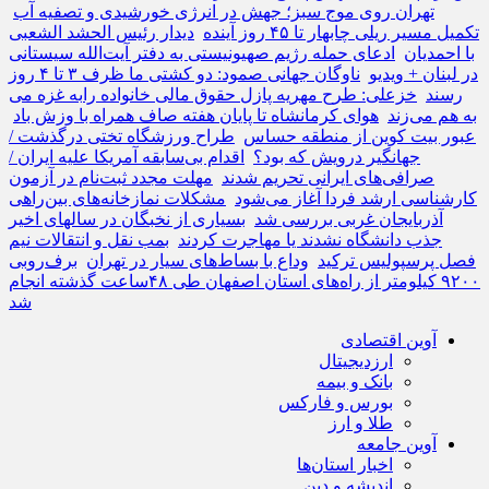
تهران روی موج سبز؛ جهش در انرژی خورشیدی و تصفیه آب
تکمیل مسیر ریلی چابهار تا ۴۵ روز آینده
دیدار رئیس الحشد الشعبی
با احمدیان
ادعای حمله رژیم صهیونیستی به دفتر آیت‌الله سیستانی
در لبنان + ویدیو
ناوگان جهانی صمود: دو کشتی ما ظرف ۳ تا ۴ روز
به غزه می‌‎رسند
خزعلی: طرح مهریه پازل حقوق مالی خانواده را
به هم می‌زند
هوای کرمانشاه تا پایان هفته صاف همراه با وزش باد
عبور بیت کوین از منطقه حساس
طراح ورزشگاه تختی درگذشت /
جهانگیر درویش که بود؟
اقدام بی‌سابقه آمریکا علیه ایران /
صرافی‌های ایرانی تحریم شدند
مهلت مجدد ثبت‌نام در آزمون
کارشناسی ارشد فردا آغاز می‌شود
مشکلات نمازخانه‌های بین‌راهی
آذربایجان غربی بررسی شد
بسیاری از نخبگان در سالهای اخیر
جذب دانشگاه نشدند یا مهاجرت کردند
بمب نقل و انتقالات نیم
فصل پرسپولیس ترکید
وداع با بساط‌های سیار در تهران
برف‌روبی
۹۲۰۰ کیلومتر از راه‌های استان اصفهان طی ۴۸ساعت گذشته انجام
شد
آوین اقتصادی
ارزدیجیتال
بانک و بیمه
بورس و فارکس
طلا و ارز
آوین جامعه
اخبار استان‌ها
اندیشه و دین