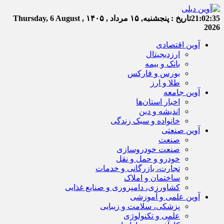
21:02:35
تاریخ :
پنجشنبه, ۱۵ مرداد , ۱۴۰۵
Thursday, 6 August ,
2026
آوین اقتصادی
ارزدیجیتال
بانک و بیمه
بورس و فارکس
طلا و ارز
آوین جامعه
اخبار استان‌ها
اندیشه و دین
خانواده و سبک زندگی
آوین صنعتی
صنعت
صنعت خودروسازی
خودرو و حمل و نقل
تجارت، بازرگانی و خدمات
ساختمان و املاک
کشاورزی، دامپروری و صنایع غذایی
آوین علمی و آموزشی
پزشکی، سلامت و زیبایی
علمی و تکنولوژی