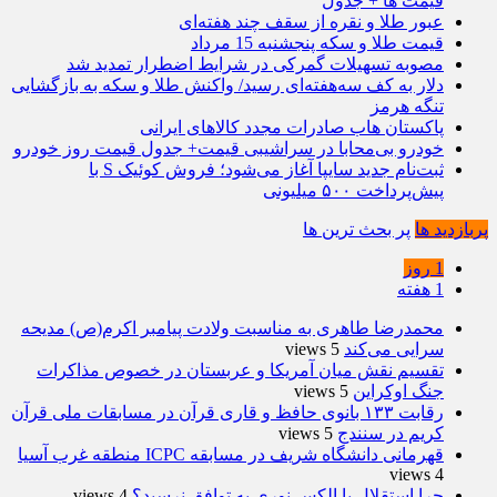
قیمت ها + جدول
عبور طلا و نقره از سقف چند هفته‌ای
قیمت طلا و سکه پنجشنبه 15 مرداد
مصوبه تسهیلات گمرکی در شرایط اضطرار تمدید شد
دلار به کف سه‌هفته‌ای رسید/ واکنش طلا و سکه به بازگشایی
تنگه هرمز
پاکستان هاب صادرات مجدد کالاهای ایرانی
خودرو بی‌محابا در سراشیبی قیمت+ جدول قیمت روز خودرو
ثبت‌نام جدید سایپا آغاز می‌شود؛ فروش کوئیک S با
پیش‌پرداخت ۵۰۰ میلیونی
پربازدید ها
پر بحث ترین ها
1 روز
1 هفته
محمدرضا طاهری به مناسبت ولادت پیامبر اکرم(ص) مدیحه
سرایی می‌کند
5 views
تقسیم نقش میان آمریکا و عربستان در خصوص مذاکرات
جنگ اوکراین
5 views
رقابت ۱۳۳ بانوی حافظ و قاری قرآن در مسابقات ملی قرآن
کریم در سنندج
5 views
قهرمانی دانشگاه شریف در مسابقه ICPC منطقه غرب آسیا
4 views
چرا استقلال با الکس نوری به توافق نرسید؟
4 views