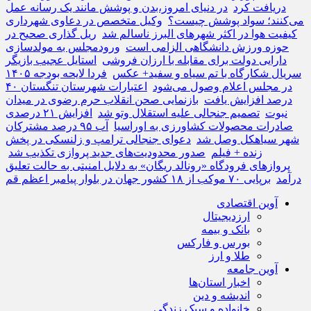
دریافت کرد
در دنیای امروز،بدن و پوشش مانند یک رسانه عمل
می‌کنند؛ سواد پوشش چیست؟
وکیل متخصص در دعاوی شهرداری
کیفیت هوا در اکثر شهرهای البرز ناسالم شد
ریل گذاری صحیح در
حوزه ورزش دانشگاهی الزامی است
ورودمجلس به مولدسازی
دارایی‌ دولت برای مقابله با ارزان فروشی
استایل عجیب بازیگر
سریال شکارگاه با تم سیاه و سفید+ عکس
فردا لایحه بودجه ۱۴۰۵
در مجلس اعلام وصول می‌شود
اعتبارات شهرستان تنگستان ۴۰
درصد افزایش یافت
بازنمایی صحن انقلاب حرم رضوی در میدان
نبوت
تصمیم جنجالی علیه استقلال وتو شد
افزایش ۲۱ درصدی
صادرات محصولات کشاورزی به اوراسیا
آب ۹۵ درصد مشترکان
شهر سیاهکل وصل شد
دعوای جنجالی ترامپ و زلنسکی در پخش
زنده + فیلم
صدور محدودیت‌های جدید پروازی تکذیب شد
پروازهای فرودگاه «رونالد ریگان» به دلایل امنیتی به حالت تعلیق
درآمد
برپایی ۷۰ موکب از ۱۸ کشور جهان در بلوار پیامبر اعظم قم
آوین اقتصادی
ارزدیجیتال
بانک و بیمه
بورس و فارکس
طلا و ارز
آوین جامعه
اخبار استان‌ها
اندیشه و دین
خانواده و سبک زندگی