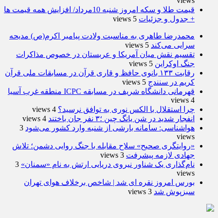
views
قیمت طلا و سکه امروز شنبه 10مرداد/ افزایش همه قیمت ها
+ جدول و جزئیات
5 views
محمدرضا طاهری به مناسبت ولادت پیامبر اکرم(ص) مدیحه
سرایی می‌کند
5 views
تقسیم نقش میان آمریکا و عربستان در خصوص مذاکرات
جنگ اوکراین
5 views
رقابت ۱۳۳ بانوی حافظ و قاری قرآن در مسابقات ملی قرآن
کریم در سنندج
5 views
قهرمانی دانشگاه شریف در مسابقه ICPC منطقه غرب آسیا
4 views
چرا استقلال با الکس نوری به توافق نرسید؟
4 views
انفجار شدید در شن یانگ چین ؛۳ نفر جان باختند
4 views
هواشناسی: سامانه بارشی از شنبه وارد کشور می‌شود
3
views
«روایتگری صحیح» سلاح مقابله با جنگ روایی دشمن؛ تلاش
جهادی لازمه پیشرفت
3 views
نام‌گذاری یک شناور نیروی دریایی ارتش به نام «سمنان»
3
views
بورس امروز نقره ای شد | شاخص برخلاف هوای تهران
سبزپوش شد
3 views