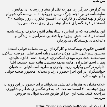
می شود.
به گزارش خبرگزاری مهر به نقل از مشاور رسانه ای نمایش،
نمایشنامه‌خوانی «چند چرک نویس چروکیده» به نویسندگی شهرام
زرگر و تهیه‌کنندگی و کارگردانی افشین فکوری، روز دوشنبه ۲۰
اسفند در فرهنگسرای عطار نیشابوری روی صحنه می‌رود.
این نمایشنامه که بر اساس داستان‌های آنتون چخوف نوشته شده
است، در قالب شش اپیزود و با فضایی طنزآمیز به زندگی و
دغدغه‌های نویسندگان می‌پردازد.
افشین فکوری تهیه‌کننده و کارگردان این نمایشنامه‌خوانی است؛
محسن سبزعلی، علی موذن جامی، ربابه اسماعیلی، مرضیه ساکی،
سیدمحمد شجاعی، مهدی اسکندری، فرشید اده‌م، فائزه عابدی،
پیمان اسماعیل‌زاده، هانیه محمدحسینی، هانیه سیداحمدی، ایلیا
جلیلی، نرگس وکیلی، رزیتا بهادری و سارینا اسماعیلی به عنوان
خوانشگران در این اجرا حضور دارند و محدثه امجدپور صحنه‌خوانی
را بر عهده دارد.
علاقه‌مندان به هنرهای نمایشی می‌توانند برای حضور در این رویداد،
روز دوشنبه ۲۰ اسفند ساعت ۱۸ به فرهنگسرای عطار نیشابوری
مراجعه کنند. بلیت این اجرا از طریق سایت تیوال به فروش
می‌رسد.
لینک کوتاه :
https://avindaily.com/?p=82799