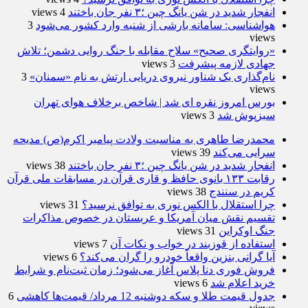
انفجار شدید در شن یانگ چین ؛۳ نفر جان باختند
4 views
هواشناسی: سامانه بارشی از شنبه وارد کشور می‌شود
3
views
«روایتگری صحیح» سلاح مقابله با جنگ روایی دشمن؛ تلاش
جهادی لازمه پیشرفت
3 views
نام‌گذاری یک شناور نیروی دریایی ارتش به نام «سمنان»
3
views
بورس امروز نقره ای شد | شاخص برخلاف هوای تهران
سبزپوش شد
3 views
محمدرضا طاهری به مناسبت ولادت پیامبر اکرم(ص) مدیحه
سرایی می‌کند
39 views
انفجار شدید در شن یانگ چین ؛۳ نفر جان باختند
38 views
رقابت ۱۳۳ بانوی حافظ و قاری قرآن در مسابقات ملی قرآن
کریم در سنندج
38 views
چرا استقلال با الکس نوری به توافق نرسید؟
31 views
تقسیم نقش میان آمریکا و عربستان در خصوص مذاکرات
جنگ اوکراین
31 views
استفاده از قوزبند در خواب و نکات آن
7 views
آیا گرانی بنزین واقعاً خودرو را گران می‌کند؟
6 views
فروش فوری دنا پلاس آغاز می‌شود؛ زمان ثبت‌نام و شرایط
خرید اعلام شد
6 views
جدول قیمت طلا و سکه دوشنبه 12 مرداد/ قیمت‌ها کاهشی
6