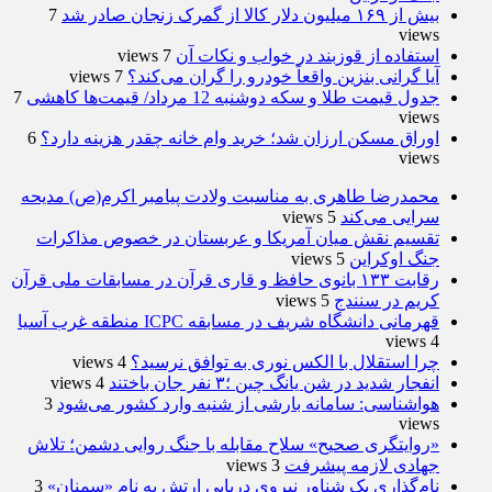
بیش از ۱۶۹ میلیون دلار کالا از گمرک زنجان صادر شد
7
views
استفاده از قوزبند در خواب و نکات آن
7 views
آیا گرانی بنزین واقعاً خودرو را گران می‌کند؟
7 views
جدول قیمت طلا و سکه دوشنبه 12 مرداد/ قیمت‌ها کاهشی
7
views
اوراق مسکن ارزان شد؛ خرید وام خانه چقدر هزینه دارد؟
6
views
محمدرضا طاهری به مناسبت ولادت پیامبر اکرم(ص) مدیحه
سرایی می‌کند
5 views
تقسیم نقش میان آمریکا و عربستان در خصوص مذاکرات
جنگ اوکراین
5 views
رقابت ۱۳۳ بانوی حافظ و قاری قرآن در مسابقات ملی قرآن
کریم در سنندج
5 views
قهرمانی دانشگاه شریف در مسابقه ICPC منطقه غرب آسیا
4 views
چرا استقلال با الکس نوری به توافق نرسید؟
4 views
انفجار شدید در شن یانگ چین ؛۳ نفر جان باختند
4 views
هواشناسی: سامانه بارشی از شنبه وارد کشور می‌شود
3
views
«روایتگری صحیح» سلاح مقابله با جنگ روایی دشمن؛ تلاش
جهادی لازمه پیشرفت
3 views
نام‌گذاری یک شناور نیروی دریایی ارتش به نام «سمنان»
3