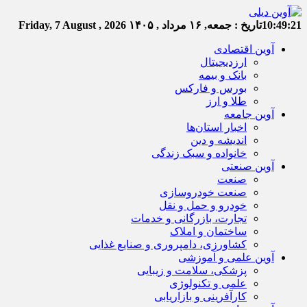
10:49:22
تاریخ :
جمعه, ۱۶ مرداد , ۱۴۰۵
Friday, 7 August , 2026
آوین اقتصادی
ارزدیجیتال
بانک و بیمه
بورس و فارکس
طلا و ارز
آوین جامعه
اخبار استان‌ها
اندیشه و دین
خانواده و سبک زندگی
آوین صنعتی
صنعت
صنعت خودروسازی
خودرو و حمل و نقل
تجارت، بازرگانی و خدمات
ساختمان و املاک
کشاورزی، دامپروری و صنایع غذایی
آوین علمی و آموزشی
پزشکی، سلامت و زیبایی
علمی و تکنولوژی
کارآفرینی و بازاریابی