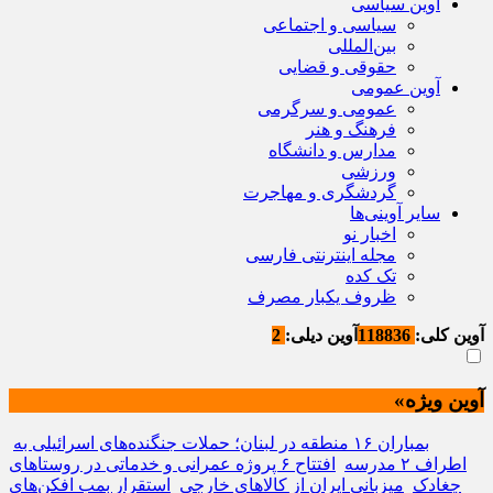
آوین سیاسی
سیاسی و اجتماعی
بین‌المللی
حقوقی و قضایی
آوین عمومی
عمومی و سرگرمی
فرهنگ و هنر
مدارس و دانشگاه
ورزشی
گردشگری و مهاجرت
سایر آوینی‌ها
اخبار نو
مجله اینترنتی فارسی
تک کده
ظروف یکبار مصرف
آوین کلی:
118836
آوین دیلی:
2
آوین ویژه»
بمباران ۱۶ منطقه در لبنان؛ حملات جنگنده‌های اسرائیلی به
اطراف ۲ مدرسه
افتتاح ۶ پروژه عمرانی و خدماتی در روستاهای
چغادک
میزبانی ایران از کالاهای خارجی
استقرار بمب افکن‌های