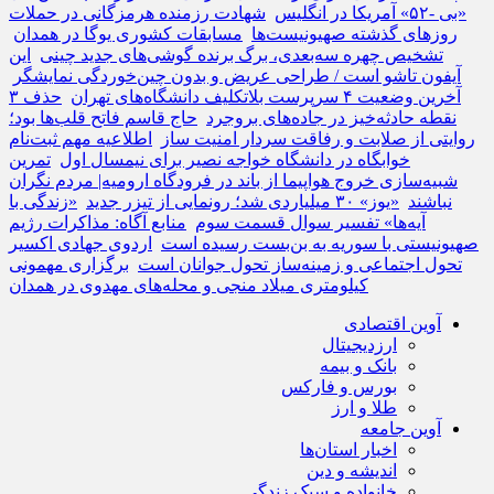
«بی -۵۲» آمریکا در انگلیس
شهادت رزمنده هرمزگانی در حملات
روزهای گذشته صهیونیست‌ها
مسابقات کشوری یوگا در همدان
تشخیص چهره سه‌بعدی، برگ برنده گوشی‌های جدید چینی
این
آیفون تاشو است / طراحی عریض و بدون چین‌خوردگی نمایشگر
آخرین وضعیت ۴ سرپرست بلاتکلیف دانشگاه‌های تهران
حذف ۳
نقطه حادثه‌خیز در جاده‌های بروجرد
حاج قاسم فاتح قلب‌ها بود؛
روایتی از صلابت و رفاقت سردار امنیت ساز
اطلاعیه مهم ثبت‌نام
خوابگاه در دانشگاه خواجه نصیر برای نیمسال اول
تمرین
شبیه‌سازی خروج هواپیما از باند در فرودگاه ارومیه| مردم نگران
نباشند
«یوز» ۳۰ میلیاردی شد؛ رونمایی از تیزر جدید
«زندگی با
آیه‌ها» تفسیر سوال قسمت سوم
منابع آگاه: مذاکرات رژیم
صهیونیستی با سوریه به بن‌بست رسیده است
اردوی جهادی اکسیر
تحول اجتماعی و زمینه‌ساز تحول جوانان است
برگزاری مهمونی
کیلومتری میلاد منجی و محله‌های مهدوی در همدان
آوین اقتصادی
ارزدیجیتال
بانک و بیمه
بورس و فارکس
طلا و ارز
آوین جامعه
اخبار استان‌ها
اندیشه و دین
خانواده و سبک زندگی