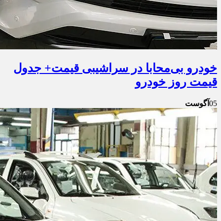
خودرو بی‌محابا در سراشیبی قیمت+ جدول
قیمت روز خودرو
05
آگوست