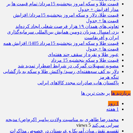
قیمت طلا و سکه امروز پنجشنبه 15مرداد/ تمام قیمت ها بر
مدار افزایش + جدول
قیمت طلا، دلار و سکه امروز پنجشنبه 15مرداد/ افزایش
قیمت ها + جدول
تعاونی‌های همدان ۱۹ هزار فرصت شغلی ایجاد کرده‌اند
یزد، امسال میزبان دومین همایش بین‌المللی سرمایه‌گذاری
ایران و آفریقاست
قیمت طلا و سکه امروز پنجشنبه 15مرداد 1405/ افزایش همه
قیمت ها + جدول
عبور طلا و نقره از سقف چند هفته‌ای
قیمت طلا و سکه پنجشنبه 15 مرداد
مصوبه تسهیلات گمرکی در شرایط اضطرار تمدید شد
دلار به کف سه‌هفته‌ای رسید/ واکنش طلا و سکه به بازگشایی
تنگه هرمز
پاکستان هاب صادرات مجدد کالاهای ایرانی
پربازدید ها
پر بحث ترین ها
1 روز
1 هفته
محمدرضا طاهری به مناسبت ولادت پیامبر اکرم(ص) مدیحه
سرایی می‌کند
5 views
تقسیم نقش میان آمریکا و عربستان در خصوص مذاکرات