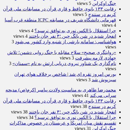
جنگ اوکراین
5 views
رقابت ۱۳۳ بانوی حافظ و قاری قرآن در مسابقات ملی قرآن
کریم در سنندج
5 views
قهرمانی دانشگاه شریف در مسابقه ICPC منطقه غرب آسیا
4 views
چرا استقلال با الکس نوری به توافق نرسید؟
4 views
انفجار شدید در شن یانگ چین ؛۳ نفر جان باختند
4 views
هواشناسی: سامانه بارشی از شنبه وارد کشور می‌شود
3
views
«روایتگری صحیح» سلاح مقابله با جنگ روایی دشمن؛ تلاش
جهادی لازمه پیشرفت
3 views
نام‌گذاری یک شناور نیروی دریایی ارتش به نام «سمنان»
3
views
بورس امروز نقره ای شد | شاخص برخلاف هوای تهران
سبزپوش شد
3 views
محمدرضا طاهری به مناسبت ولادت پیامبر اکرم(ص) مدیحه
سرایی می‌کند
41 views
رقابت ۱۳۳ بانوی حافظ و قاری قرآن در مسابقات ملی قرآن
کریم در سنندج
38 views
انفجار شدید در شن یانگ چین ؛۳ نفر جان باختند
38 views
چرا استقلال با الکس نوری به توافق نرسید؟
34 views
تقسیم نقش میان آمریکا و عربستان در خصوص مذاکرات
جنگ اوکراین
31 views