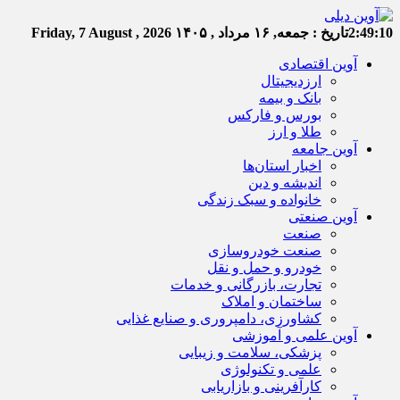
2:49:10
تاریخ :
جمعه, ۱۶ مرداد , ۱۴۰۵
Friday, 7 August , 2026
آوین اقتصادی
ارزدیجیتال
بانک و بیمه
بورس و فارکس
طلا و ارز
آوین جامعه
اخبار استان‌ها
اندیشه و دین
خانواده و سبک زندگی
آوین صنعتی
صنعت
صنعت خودروسازی
خودرو و حمل و نقل
تجارت، بازرگانی و خدمات
ساختمان و املاک
کشاورزی، دامپروری و صنایع غذایی
آوین علمی و آموزشی
پزشکی، سلامت و زیبایی
علمی و تکنولوژی
کارآفرینی و بازاریابی