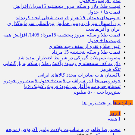
مدار افزایش + جدول
قیمت طلا، دلار و سکه امروز پنجشنبه 15مرداد/ افزایش
قیمت ها + جدول
تعاونی‌های همدان ۱۹ هزار فرصت شغلی ایجاد کرده‌اند
یزد، امسال میزبان دومین همایش بین‌المللی سرمایه‌گذاری
ایران و آفریقاست
قیمت طلا و سکه امروز پنجشنبه 15مرداد 1405/ افزایش همه
قیمت ها + جدول
عبور طلا و نقره از سقف چند هفته‌ای
قیمت طلا و سکه پنجشنبه 15 مرداد
مصوبه تسهیلات گمرکی در شرایط اضطرار تمدید شد
دلار به کف سه‌هفته‌ای رسید/ واکنش طلا و سکه به بازگشایی
تنگه هرمز
پاکستان هاب صادرات مجدد کالاهای ایرانی
خودرو بی‌محابا در سراشیبی قیمت+ جدول قیمت روز خودرو
ثبت‌نام جدید سایپا آغاز می‌شود؛ فروش کوئیک S با
پیش‌پرداخت ۵۰۰ میلیونی
پربازدید ها
پر بحث ترین ها
1 روز
1 هفته
محمدرضا طاهری به مناسبت ولادت پیامبر اکرم(ص) مدیحه