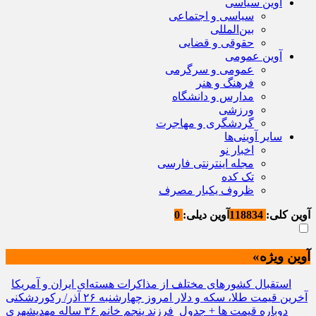
آوین سیاسی
سیاسی و اجتماعی
بین‌المللی
حقوقی و قضایی
آوین عمومی
عمومی و سرگرمی
فرهنگ و هنر
مدارس و دانشگاه
ورزشی
گردشگری و مهاجرت
سایر آوینی‌ها
اخبار نو
مجله اینترنتی فارسی
تک کده
ظروف یکبار مصرف
آوین کلی:
118834
آوین دیلی:
0
آوین ویژه»
استقبال کشورهای مختلف از مذاکرات هسته‌ای ایران و آمریکا
آخرین قیمت طلا، سکه و دلار امروز چهارشنبه ۲۶ آذر/ رکوردشکنی
دوباره قیمت ها + جدول
فرزند پنجم خانم ۳۶ ساله مهدیشهری