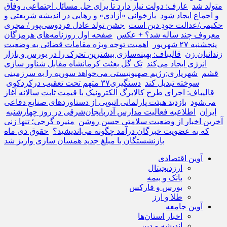
متولد شد
عارف: دولت نیاز دارد تا برای حل مسائل اجتماعی، وفاق
و اجماع ایجاد شود
بازخوانی «آزادی» و رهایی در اندیشه شریعتی و
حکیمی/عدالت خودِ دین است
جشن تولد عادل فردوسی‌پور / مجری
معروف چند ساله شد؟ + عکس
صفحه اول روزنامه‌های هرمزگان
پنجشنبه ۲۷ شهریور
اهمیت توجه ویژه مقامات قضائی به وضعیت
زندانیان زن
قالیباف: بهینه‌سازی بیشترین تحرک را در بورس و بازار
انرژی ایجاد می‌کند
تک گل بعثت کرمانشاه مقابل شناور سازی
قشم
شهریاری:رژیم صهیونیستی می‌خواهد سوریه را به سرزمینی
سوخته تبدیل کند
دستگیری۳۷ متهم تحت تعقیب درکردکوی
قالیباف: اجرای طرح کالابرگ الکترونیک با قیمت ثابت سالانه آغاز
می‌شود
بازدید هیئت پارلمانی اتیوپی از دستاوردهای صنایع دفاعی
ایران
اطلاعیه فعالیت مدارس آذربایجان‌شرقی در روز چهارشنبه
آخرین اخبار از وضعیت سلامتی حسن روشن
منیره گرجی؛ تنها زنی
که به عضویت خبرگان درآمد چگونه می‌اندیشید؟
حقوق دی ماه
بازنشستگان با مبلغ جدید همسان سازی واریز شد
آوین اقتصادی
ارزدیجیتال
بانک و بیمه
بورس و فارکس
طلا و ارز
آوین جامعه
اخبار استان‌ها
اندیشه و دین