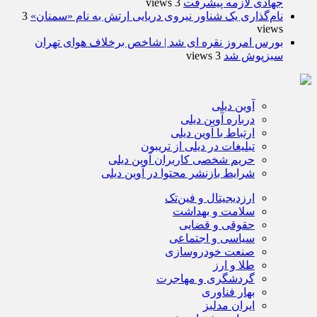
جهادی لازمه پیشرفت
3 views
نام‌گذاری یک شناور نیروی دریایی ارتش به نام «سمنان»
3
views
بورس امروز نقره ای شد | شاخص برخلاف هوای تهران
سبزپوش شد
3 views
آوین دیلی
درباره آوین دیلی
ارتباط با آوین دیلی
تبلیغات در دیلی از تریبون
حریم شخصی کاربران آوین دیلی
شرایط بازنشر محتوا در آوین دیلی
ارزدیجیتال و فین‌تک
سلامت و بهداشت
حقوقی و قضایی
سیاسی و اجتماعی
صنعت خودروسازی
طلا و ارز
گردشگری و مهاجرت
بهار فناوری
ایران مدلبز