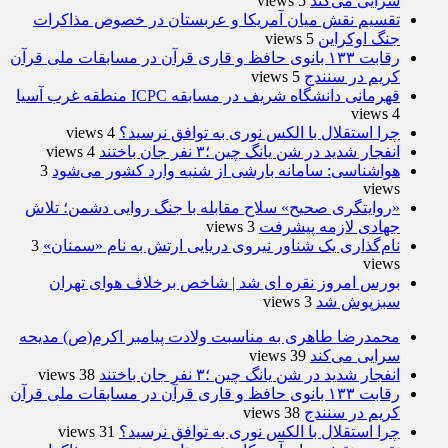
سرایی می‌کند
5 views
تقسیم نقش میان آمریکا و عربستان در خصوص مذاکرات
جنگ اوکراین
5 views
رقابت ۱۳۳ بانوی حافظ و قاری قرآن در مسابقات ملی قرآن
کریم در سنندج
5 views
قهرمانی دانشگاه شریف در مسابقه ICPC منطقه غرب آسیا
4 views
چرا استقلال با الکس نوری به توافق نرسید؟
4 views
انفجار شدید در شن یانگ چین ؛۳ نفر جان باختند
4 views
هواشناسی: سامانه بارشی از شنبه وارد کشور می‌شود
3
views
«روایتگری صحیح» سلاح مقابله با جنگ روایی دشمن؛ تلاش
جهادی لازمه پیشرفت
3 views
نام‌گذاری یک شناور نیروی دریایی ارتش به نام «سمنان»
3
views
بورس امروز نقره ای شد | شاخص برخلاف هوای تهران
سبزپوش شد
3 views
محمدرضا طاهری به مناسبت ولادت پیامبر اکرم(ص) مدیحه
سرایی می‌کند
39 views
انفجار شدید در شن یانگ چین ؛۳ نفر جان باختند
38 views
رقابت ۱۳۳ بانوی حافظ و قاری قرآن در مسابقات ملی قرآن
کریم در سنندج
38 views
چرا استقلال با الکس نوری به توافق نرسید؟
31 views