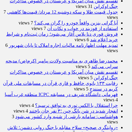
تقسیم نقش میان آمریکا و عربستان در خصوص مذاکرات
جنگ اوکراین
31 views
جدول قیمت طلا و سکه دوشنبه 12 مرداد/ قیمت‌ها کاهشی
7
views
آیا گرانی بنزین واقعاً خودرو را گران می‌کند؟
7 views
استفاده از قوزبند در خواب و نکات آن
7 views
فروش فوری دنا پلاس آغاز می‌شود؛ زمان ثبت‌نام و شرایط
خرید اعلام شد
6 views
تمدید مهلت اظهارنامه مالیات اجاره املاک تا پایان شهریور
6
views
محمدرضا طاهری به مناسبت ولادت پیامبر اکرم(ص) مدیحه
سرایی می‌کند
5 views
تقسیم نقش میان آمریکا و عربستان در خصوص مذاکرات
جنگ اوکراین
5 views
رقابت ۱۳۳ بانوی حافظ و قاری قرآن در مسابقات ملی قرآن
کریم در سنندج
5 views
قهرمانی دانشگاه شریف در مسابقه ICPC منطقه غرب آسیا
4 views
چرا استقلال با الکس نوری به توافق نرسید؟
4 views
انفجار شدید در شن یانگ چین ؛۳ نفر جان باختند
4 views
هواشناسی: سامانه بارشی از شنبه وارد کشور می‌شود
3
views
«روایتگری صحیح» سلاح مقابله با جنگ روایی دشمن؛ تلاش