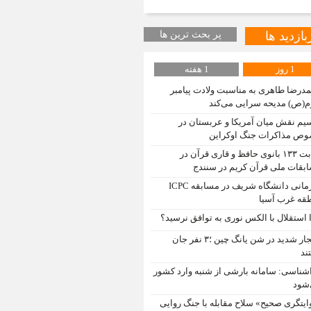
بازدید ها
پر بحث ترین ها
1 روز
1 هفته
درضا طاهری به مناسبت ولادت پیامبر
م(ص) مدیحه سرایی می‌کند
یم نقش میان آمریکا و عربستان در
ص مذاکرات جنگ اوکراین
رقابت ۱۳۳ بانوی حافظ و قاری قرآن در
بقات ملی قرآن کریم در سنندج
قهرمانی دانشگاه شریف در مسابقه ICPC
قه غرب آسیا
 استقلال با الکس نوری به توافق نرسید؟
انفجار شدید در شن یانگ چین ؛۳ نفر جان
ند
شناسی: سامانه بارشی از شنبه وارد کشور
شود
ایتگری صحیح» سلاح مقابله با جنگ روایی