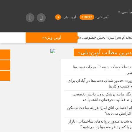
یاسی
آوین کلی:
118843
آوین دیلی:
3
راسری بخش خصوصی در ۸ دسته شغلی
آوین ویژه»
النجباء عراق: دوگانگی رفتاری آمریک
دترین مطالب آوین‌دیلی»
قیمت طلا و سکه شنبه 17 مرداد/ قیمت‌ها
شی
رت حضور شتاب ‌دهنده‌ها در آبادان برای
 کسب‌ و کارها
نگار مانند پزشک بدون دانش تخصصی
اند فعالیت حرفه‌ای داشته باشد
ام احتمالی اتاق امن؛ هزینه ساخت مسکن
افزایش می‌یابد؟
 شدید صدور پروانه‌های ساختمانی؛ بازار
با کمبود عرضه مواجه می‌شود؟