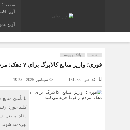
:12
آوین اقت
آوین عم
خانه
بانک و بیمه
فوری؛ واریز منابع کالابرگ برای ۷ دهک؛ مردم از فردا خرید می‌کنند
کد خبر : 151233
03 سپتامبر 2025 - 19:25
کلید خورد. رئی
رفاه منتقل شد
بهره‌مند شوند.