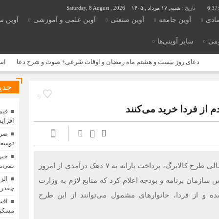
6:37
تاریخ :
شنبه, ۱۷ مرداد , ۱۴۰۵
Saturday, 8 August , 2026
صادی
آوین جامعه
آوین صنعتی
آوین علمی و آموزشی
آوین س
ومی
سایر آوینی‌ها
دعای روز بیست و هشتم ماه رمضان و اوقات شرعی+ صوت و شرح دعا
استخدام س
جدی
9
افزای
ضرو
توسعه
خبر
با تأمین منابع مالی طرح کالابرگ، پرداخت یارانه به ۷ دهک درآمدی از امروز
نمی‌تو
الز
س سازمان برنامه و بودجه اعلام کرد که منابع لازم به وزارت
چقدر 
ه و از فردا، خانوارهای مشمول می‌توانند از این طرح
افت
مسکن 