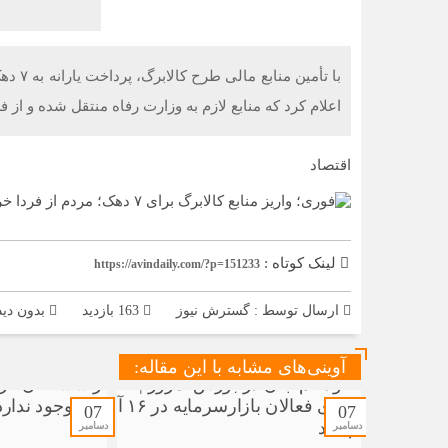
با تأم
اعلام کرد که منابع لازم به وزارت رفاه منتقل شده و از ف
اقتصاد
لینک کوتاه :
https://avindaily.com/?p=151233
ارسال توسط :
گسترش نیوز
163 بازدید
بدون دید
آوینی‌های مشابه با این مقاله:
07
07
دسامبر
دسامبر