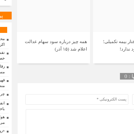
پر
محم
ار بیمه تکمیلی؛
همه چیز درباره سود سهام عدالت
اکر
 ندارد!
اعلام شد (۱۵ آذر)
تقس
خصو
مسا
: 0
منط
چرا
باخت
هوا
می‌
«رو