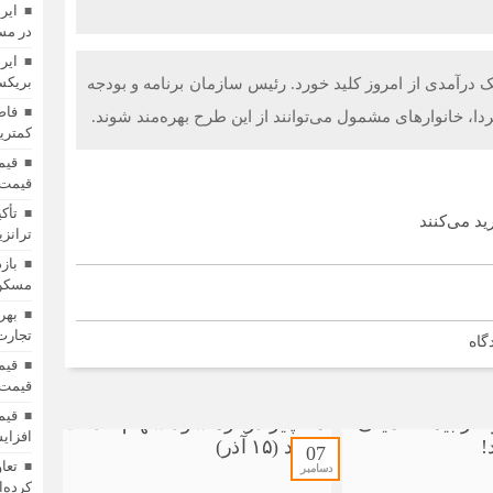
ایر
در مس
ایر
بریکس»
ین منابع مالی طرح کالابرگ، پرداخت یارانه به ۷ دهک درآمدی از امروز کلید خورد. رئیس سازمان برنامه و بودجه
فاص
ردا، خانوارهای مشمول می‌توانند از این طرح بهره‌مند شوند.
کمترین
قیمت 
تأک
ترانزی
باز
مسکن؛
بهر
تجارت 
گاه
قیمت 
افزای
07
دسامبر
کرده‌ا