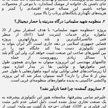
جای داشتن یک خانواده از موشک استاندارد، با تنوعی از محصولات
مواجه باشیم. این مساله صرفه اقتصادی را کمتر و
هزینه‌های نگهداری پایگاه‌های پرتاب را بالا میبرد.
​۲
.
منظومه شه
ی
د
سل
ی
مان
ی
؛
درگاه مدرن
ی
ته
ی
ا
حصار د
ی
ج
ی
تال؟
​پروژه «منظومه شهید سلیمانی» با هدف استقرار بیش از 20
ماهواره برای خدمات اینترنت اشیا (IoT)، از منظر
فنی چالشبرانگیزترین و بلند پروازانهترین پروژه
فضایی جمهوری اسلامی در دهه جاری است. اگر ایران بتواند به
چنین تکنولوژی دست پیدا کند جایگاه خود را در
بین کشورهای صاحب این صنعت تثبیت خواهد کرد. ولی این گام بلند
با مسائل زیادی روبهروست. از جمله ​
چالشهای مهندسی این ابرپروژه میتوان به مواردی همچون طول
عمر ماهوارهها و تواناییی بقا در مدار اشاره نمود.
آیا زیرساخت‌های فعلی توانایی تولید انبوه ماهواره‌هایی با طول عمر
بیش از ۵ سال را دارند؟ ​البته نمیتوان منکر شد که این پروژه،
واکنشی حاکمیتی به پدیده ماهواره‌های منظومه‌ای غربی است.
​۳
.
سنار
ی
و
ی
گمشده: چرا فضا نان‌آور نشد؟
​
علیرغم تمامی پیشرفتها، متاسفانه هنوز این تکنولوژی پیشرفته به
یک صنعت تجاری تبدیل نشده است. دلیل اصلی عدم تاثیر مثبت
این فناوری بر GDP، فقدان «چرخه بازگشت سرمایه» است. از