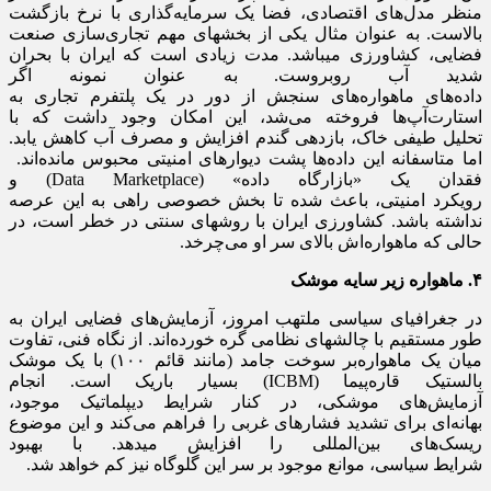
منظر مدل‌های اقتصادی، فضا یک سرمایه‌گذاری با نرخ بازگشت
بالاست. ​به عنوان مثال یکی از بخشهای مهم تجاری‌سازی صنعت
فضایی، کشاورزی میباشد. مدت زیادی است که ایران با بحران
شدید آب روبروست. به عنوان نمونه اگر
داده‌های ماهواره‌های سنجش از دور در یک پلتفرم تجاری به
استارت‌آپ‌ها فروخته می‌شد، این امکان وجود داشت که با
تحلیل طیفی خاک، بازدهی گندم افزایش و مصرف آب کاهش یابد.
اما متاسفانه این داده‌ها پشت دیوارهای امنیتی محبوس مانده‌اند. ​
فقدان یک «بازارگاه داده» (Data Marketplace) و
رویکرد امنیتی، باعث شده تا بخش خصوصی راهی به این عرصه
نداشته باشد. کشاورزی ایران با روشهای سنتی در خطر است، در
حالی که ماهواره‌اش بالای سر او می‌چرخد.
۴
.
ماهواره ز
ی
ر
سا
ی
ه
موشک
​در جغرافیای سیاسی ملتهب امروز، آزمایش‌های فضایی ایران به
طور مستقیم با چالشهای نظامی گره خورده‌اند. از نگاه فنی، تفاوت
میان یک ماهواره‌بر سوخت جامد (مانند قائم ۱۰۰) با یک موشک
بالستیک قاره‌پیما (ICBM) بسیار باریک است. انجام
آزمایش‌های موشکی، در کنار شرایط دیپلماتیک موجود،
بهانه‌ای برای تشدید فشارهای غربی را فراهم می‌کند و این موضوع
ریسک‌های بین‌المللی را افزایش میدهد. با بهبود
شرایط سیاسی، موانع موجود بر سر این گلوگاه نیز کم خواهد شد.