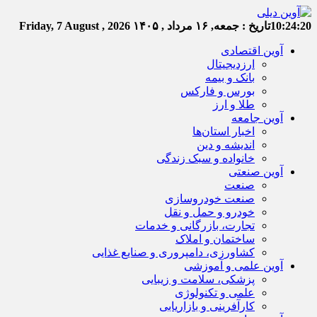
10:24:21
تاریخ :
جمعه, ۱۶ مرداد , ۱۴۰۵
Friday, 7 August , 2026
آوین اقتصادی
ارزدیجیتال
بانک و بیمه
بورس و فارکس
طلا و ارز
آوین جامعه
اخبار استان‌ها
اندیشه و دین
خانواده و سبک زندگی
آوین صنعتی
صنعت
صنعت خودروسازی
خودرو و حمل و نقل
تجارت، بازرگانی و خدمات
ساختمان و املاک
کشاورزی، دامپروری و صنایع غذایی
آوین علمی و آموزشی
پزشکی، سلامت و زیبایی
علمی و تکنولوژی
کارآفرینی و بازاریابی