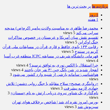
پربازدید ها
پر بحث ترین ها
1 روز
1 هفته
محمدرضا طاهری به مناسبت ولادت پیامبر اکرم(ص) مدیحه
سرایی می‌کند
5 views
تقسیم نقش میان آمریکا و عربستان در خصوص مذاکرات
جنگ اوکراین
5 views
رقابت ۱۳۳ بانوی حافظ و قاری قرآن در مسابقات ملی قرآن
کریم در سنندج
5 views
قهرمانی دانشگاه شریف در مسابقه ICPC منطقه غرب آسیا
4 views
چرا استقلال با الکس نوری به توافق نرسید؟
4 views
انفجار شدید در شن یانگ چین ؛۳ نفر جان باختند
4 views
هواشناسی: سامانه بارشی از شنبه وارد کشور می‌شود
3
views
«روایتگری صحیح» سلاح مقابله با جنگ روایی دشمن؛ تلاش
جهادی لازمه پیشرفت
3 views
نام‌گذاری یک شناور نیروی دریایی ارتش به نام «سمنان»
3
views
بورس امروز نقره ای شد | شاخص برخلاف هوای تهران
سبزپوش شد
3 views