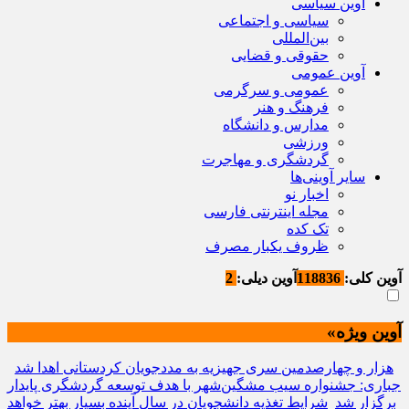
آوین سیاسی
سیاسی و اجتماعی
بین‌المللی
حقوقی و قضایی
آوین عمومی
عمومی و سرگرمی
فرهنگ و هنر
مدارس و دانشگاه
ورزشی
گردشگری و مهاجرت
سایر آوینی‌ها
اخبار نو
مجله اینترنتی فارسی
تک کده
ظروف یکبار مصرف
آوین کلی:
118836
آوین دیلی:
2
آوین ویژه»
هزار و چهارصدمین سری جهیزیه به مددجویان کردستانی اهدا شد
جباری: جشنواره سیب مشگین‌شهر با هدف توسعه گردشگری پایدار
برگزار شد
شرایط تغذیه دانشجویان در سال آینده بسیار بهتر خواهد