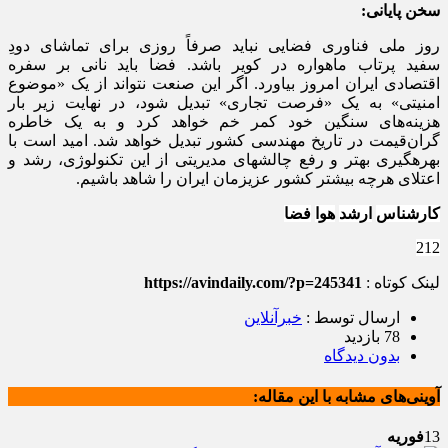
سخن
پا
ی
ان
ی
:
روز ملی فناوری فضایی نباید صرفاً روزی برای تماشای دودِ
سفید پرتاب ماهواره در کویر باشد. فضا باید نانی بر سفره
اقتصادی ایران امروز بیاورد. اگر این صنعت نتواند از یک «موضوع
امنیتی» به یک «فرصت تجاری» تبدیل شود، در نهایت زیر بار
هزینه‌های سنگین خود کمر خم خواهد کرد و به یک خاطره
گران‌قیمت در تاریخ مهندسی کشور تبدیل خواهد شد. امید است با
بهرهگیری بهتر و رفع چالشهای مدیریتی از این تکنولوژی، رشد و
اعتلای هرچه بیشتر کشور عزیزمان ایران را شاهد باشیم.
کارشناس
ارشد
هوا
فضا
212
لینک کوتاه :
https://avindaily.com/?p=245341
ارسال توسط :
خبرآنلاین
78 بازدید
بدون دیدگاه
آوینی‌های مشابه با این مقاله:
13
فوریه