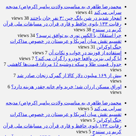
محمدرضا طاهری به مناسبت ولادت پیامبر اکرم(ص) مدیحه
سرایی می‌کند
41 views
انفجار شدید در شن یانگ چین ؛۳ نفر جان باختند
38 views
رقابت ۱۳۳ بانوی حافظ و قاری قرآن در مسابقات ملی قرآن
کریم در سنندج
38 views
چرا استقلال با الکس نوری به توافق نرسید؟
34 views
تقسیم نقش میان آمریکا و عربستان در خصوص مذاکرات
جنگ اوکراین
31 views
استفاده از قوزبند در خواب و نکات آن
7 views
آیا گرانی بنزین واقعاً خودرو را گران می‌کند؟
7 views
جدول قیمت طلا و سکه دوشنبه 12 مرداد/ قیمت‌ها کاهشی
7
views
بیش از ۱۶۹ میلیون دلار کالا از گمرک زنجان صادر شد
7
views
اوراق مسکن ارزان شد؛ خرید وام خانه چقدر هزینه دارد؟
6
views
محمدرضا طاهری به مناسبت ولادت پیامبر اکرم(ص) مدیحه
سرایی می‌کند
5 views
تقسیم نقش میان آمریکا و عربستان در خصوص مذاکرات
جنگ اوکراین
5 views
رقابت ۱۳۳ بانوی حافظ و قاری قرآن در مسابقات ملی قرآن
کریم در سنندج
5 views