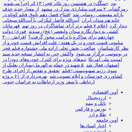
بود
«سگک» در هشتمین روز تئاتر فجر؛ ۱۳ اثر اجرا می‌شوند
رمزگشایی ۲ سرقت میلیاردی منزل در مشهد
از معیار جدید حذف
یارانه معیشتی رونمایی شد
افتتاح فصل دهم پاتوق فیلم کوتاه در
خانه هنرمندان ایران
آیت‌الله فاضل لنکرانی با آیت‌الله سبحانی
دیدار کرد
اعلام ۷ فیلم برتر آرای تماشاگران در روز نهم
قهرمانان
کشتی به دیوارنگاره میدان ولیعصر (عج) رسیدند
فوری/ دولت
چهاردهم برای مذاکره با ترامپ مجوز گرفت؟
افزایش ۴۰۰
میلیونی قیمت خودرو در یک هفته / علت افزایش قیمت خودرو از
نظر کارشناسان
صالحی: بخش تجلی اراده ملی جشنواره فیلم فجر
در بوموسی برگزار می‌شود
واکنش چین به انتشار نسخه جدید سند
امنیت ملی آمریکا
تیم‌های ویژه برای کنترل خودروهای دودزا در
اصفهان فعال شد
۵ شهید در حمله به الهرمل/بمباران بعلبک از
سوی رژیم صهیونیستی+فیلم
تحقیق و تفحص از اجرای طرح
کشاورزی خوزستان و ایلام تصویب شد
بهره‌برداری از ۶۱ پروژه
ارتباطی با سفر وزیر ارتباطات به خراسان جنوبی
آوین اقتصادی
ارزدیجیتال
بانک و بیمه
بورس و فارکس
طلا و ارز
آوین جامعه
اخبار استان‌ها
اندیشه و دین