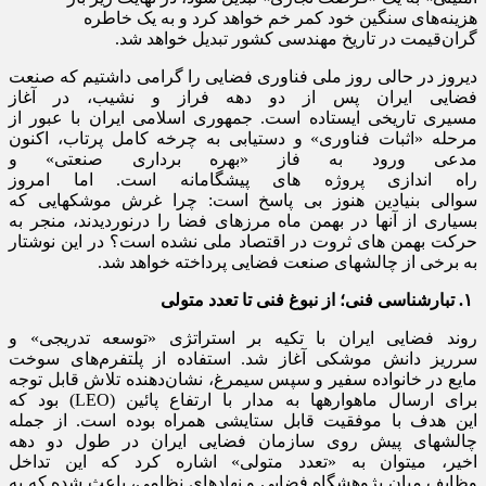
هزینه‌های سنگین خود کمر خم خواهد کرد و به یک خاطره
گران‌قیمت در تاریخ مهندسی کشور تبدیل خواهد شد.
دیروز در حالی روز ملی فناوری فضایی را گرامی داشتیم که صنعت
فضایی ایران پس از دو دهه فراز و نشیب، در آغاز
مسیری تاریخی ایستاده است. جمهوری اسلامی ایران با عبور از
مرحله «اثبات فناوری» و دستیابی به چرخه کامل پرتاب، اکنون
مدعی ورود به فاز «بهره ‌برداری صنعتی» و
راه اندازی پروژه های پیشگامانه است. اما امروز
سوالی بنیادین هنوز بی پاسخ است: چرا غرش موشکهایی که
بسیاری از آنها در بهمن ماه مرزهای فضا را درنوردیدند، منجر به
حرکت بهمن ‌های ثروت در اقتصاد ملی نشده است؟ در این نوشتار
به برخی از چالشهای صنعت فضایی پرداخته خواهد شد.
​۱
.
تبارشناس
ی
فن
ی
؛
از نبوغ فن
ی
تا تعدد متول
ی
روند فضایی ایران با تکیه بر استراتژی «توسعه تدریجی» و
سرریز دانش موشکی آغاز شد. استفاده از پلتفرم‌های سوخت
مایع در خانواده سفیر و سپس سیمرغ، نشان‌دهنده تلاش قابل توجه
برای ارسال ماهوارهها به مدار با ارتفاع پائین (LEO) بود که
این هدف با موفقیت قابل ستایشی همراه بوده است. از جمله
چالشهای پیش روی سازمان فضایی ایران در طول دو دهه
اخیر، میتوان به «تعدد متولی» اشاره کرد که این تداخل
وظایف میان پژوهشگاه فضایی و نهادهای نظامی، باعث شده که به