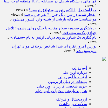
قهرمانی دانشگاه شریف در مسابقه ICPC منطقه غرب آسیا
4 views
چرا استقلال با الکس نوری به توافق نرسید؟
4 views
انفجار شدید در شن یانگ چین ؛۳ نفر جان باختند
4 views
هواشناسی: سامانه بارشی از شنبه وارد کشور می‌شود
3
views
«روایتگری صحیح» سلاح مقابله با جنگ روایی دشمن؛ تلاش
جهادی لازمه پیشرفت
3 views
نام‌گذاری یک شناور نیروی دریایی ارتش به نام «سمنان»
3
views
بورس امروز نقره ای شد | شاخص برخلاف هوای تهران
سبزپوش شد
3 views
آوین دیلی
درباره آوین دیلی
ارتباط با آوین دیلی
تبلیغات در دیلی از تریبون
حریم شخصی کاربران آوین دیلی
شرایط بازنشر محتوا در آوین دیلی
ارزدیجیتال و فین‌تک
سلامت و بهداشت