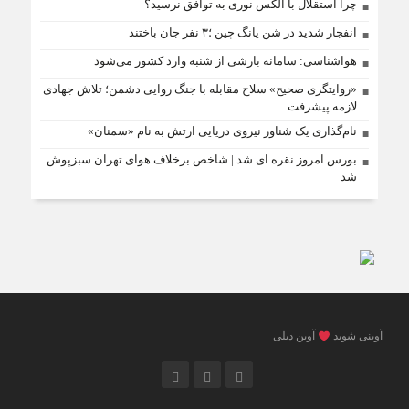
چرا استقلال با الکس نوری به توافق نرسید؟
انفجار شدید در شن یانگ چین ؛۳ نفر جان باختند
هواشناسی: سامانه بارشی از شنبه وارد کشور می‌شود
«روایتگری صحیح» سلاح مقابله با جنگ روایی دشمن؛ تلاش جهادی
لازمه پیشرفت
نام‌گذاری یک شناور نیروی دریایی ارتش به نام «سمنان»
بورس امروز نقره ای شد | شاخص برخلاف هوای تهران سبزپوش
شد
آوینی شوید
آوین دیلی