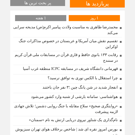
پربازدید ها
پر بحث ترین ها
1 روز
1 هفته
محمدرضا طاهری به مناسبت ولادت پیامبر اکرم(ص) مدیحه سرایی
می‌کند
تقسیم نقش میان آمریکا و عربستان در خصوص مذاکرات جنگ
اوکراین
رقابت ۱۳۳ بانوی حافظ و قاری قرآن در مسابقات ملی قرآن کریم
در سنندج
قهرمانی دانشگاه شریف در مسابقه ICPC منطقه غرب آسیا
چرا استقلال با الکس نوری به توافق نرسید؟
انفجار شدید در شن یانگ چین ؛۳ نفر جان باختند
هواشناسی: سامانه بارشی از شنبه وارد کشور می‌شود
«روایتگری صحیح» سلاح مقابله با جنگ روایی دشمن؛ تلاش جهادی
لازمه پیشرفت
نام‌گذاری یک شناور نیروی دریایی ارتش به نام «سمنان»
بورس امروز نقره ای شد | شاخص برخلاف هوای تهران سبزپوش
شد