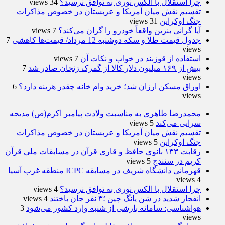
چرا استقلال با الکس نوری به توافق نرسید؟
34 views
تقسیم نقش میان آمریکا و عربستان در خصوص مذاکرات
جنگ اوکراین
31 views
آیا گرانی بنزین واقعاً خودرو را گران می‌کند؟
7 views
جدول قیمت طلا و سکه دوشنبه 12 مرداد/ قیمت‌ها کاهشی
7
views
استفاده از قوزبند در خواب و نکات آن
7 views
بیش از ۱۶۹ میلیون دلار کالا از گمرک زنجان صادر شد
7
views
اوراق مسکن ارزان شد؛ خرید وام خانه چقدر هزینه دارد؟
6
views
محمدرضا طاهری به مناسبت ولادت پیامبر اکرم(ص) مدیحه
سرایی می‌کند
5 views
تقسیم نقش میان آمریکا و عربستان در خصوص مذاکرات
جنگ اوکراین
5 views
رقابت ۱۳۳ بانوی حافظ و قاری قرآن در مسابقات ملی قرآن
کریم در سنندج
5 views
قهرمانی دانشگاه شریف در مسابقه ICPC منطقه غرب آسیا
4 views
چرا استقلال با الکس نوری به توافق نرسید؟
4 views
انفجار شدید در شن یانگ چین ؛۳ نفر جان باختند
4 views
هواشناسی: سامانه بارشی از شنبه وارد کشور می‌شود
3
views