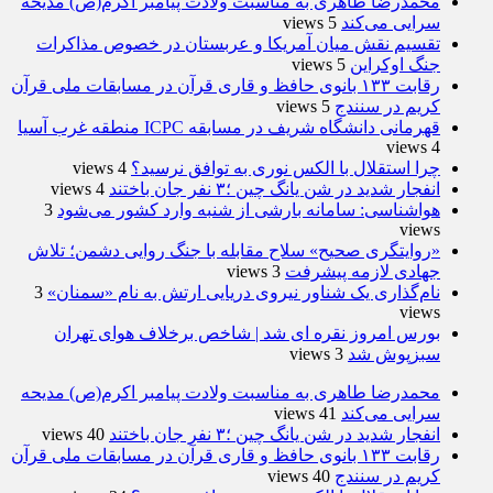
محمدرضا طاهری به مناسبت ولادت پیامبر اکرم(ص) مدیحه
سرایی می‌کند
5 views
تقسیم نقش میان آمریکا و عربستان در خصوص مذاکرات
جنگ اوکراین
5 views
رقابت ۱۳۳ بانوی حافظ و قاری قرآن در مسابقات ملی قرآن
کریم در سنندج
5 views
قهرمانی دانشگاه شریف در مسابقه ICPC منطقه غرب آسیا
4 views
چرا استقلال با الکس نوری به توافق نرسید؟
4 views
انفجار شدید در شن یانگ چین ؛۳ نفر جان باختند
4 views
هواشناسی: سامانه بارشی از شنبه وارد کشور می‌شود
3
views
«روایتگری صحیح» سلاح مقابله با جنگ روایی دشمن؛ تلاش
جهادی لازمه پیشرفت
3 views
نام‌گذاری یک شناور نیروی دریایی ارتش به نام «سمنان»
3
views
بورس امروز نقره ای شد | شاخص برخلاف هوای تهران
سبزپوش شد
3 views
محمدرضا طاهری به مناسبت ولادت پیامبر اکرم(ص) مدیحه
سرایی می‌کند
41 views
انفجار شدید در شن یانگ چین ؛۳ نفر جان باختند
40 views
رقابت ۱۳۳ بانوی حافظ و قاری قرآن در مسابقات ملی قرآن
کریم در سنندج
40 views