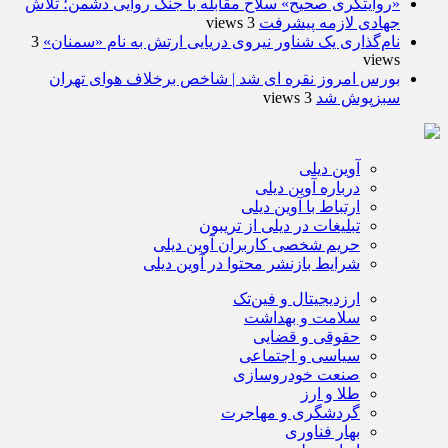
«روایتگری صحیح» سلاح مقابله با جنگ روایی دشمن؛ تلاش
جهادی لازمه پیشرفت
3 views
نام‌گذاری یک شناور نیروی دریایی ارتش به نام «سمنان»
3
views
بورس امروز نقره ای شد | شاخص برخلاف هوای تهران
سبزپوش شد
3 views
آوین دیلی
درباره آوین دیلی
ارتباط با آوین دیلی
تبلیغات در دیلی از تریبون
حریم شخصی کاربران آوین دیلی
شرایط بازنشر محتوا در آوین دیلی
ارزدیجیتال و فین‌تک
سلامت و بهداشت
حقوقی و قضایی
سیاسی و اجتماعی
صنعت خودروسازی
طلا و ارز
گردشگری و مهاجرت
بهار فناوری