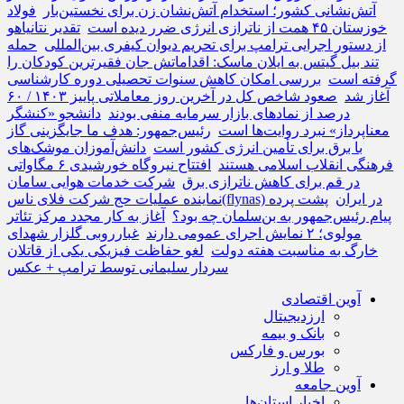
آتش‌نشانی کشور؛ استخدام آتش‌نشان زن برای نخستین‌بار
فولاد
خوزستان ۴۵ همت از ناترازی انرژی ضرر دیده است
تقدیر نتانیاهو
از دستور اجرایی ترامپ برای تحریم دیوان کیفری بین‌المللی
حمله
تند بیل گیتس به ایلان ماسک: اقداماتش جان فقیرترین کودکان را
گرفته است
بررسی امکان کاهش سنوات تحصیلی دوره کارشناسی
آغاز شد
صعود شاخص کل در آخرین روز معاملاتی پاییز ۱۴۰۳ / ۶۰
درصد از نمادهای بازار سرمایه منفی بودند
دانشجو «کنشگر
معناپرداز» نبرد روایت‌ها است
رئیس‌جمهور: هدف ما جایگزینی گاز
با برق برای تأمین انرژی کشور است
دانش‌آموزان موشک‌های
فرهنگی انقلاب اسلامی‌ هستند
افتتاح نیروگاه خورشیدی ۶ مگاواتی
در قم برای کاهش ناترازی برق
شرکت خدمات هوایی سامان
نماینده عملیات حج شرکت فلای ناس(flynas) در ایران
پشت پرده
پیام رئیس‌جمهور به بن‌سلمان چه بود؟
آغاز به کار مجدد مرکز تئاتر
مولوی؛ ۲ نمایش اجرای عمومی دارند
غبارروبی گلزار شهدای
خارگ به مناسبت هفته دولت
لغو حفاظت فیزیکی یکی از قاتلان
سردار سلیمانی توسط ترامپ + عکس
آوین اقتصادی
ارزدیجیتال
بانک و بیمه
بورس و فارکس
طلا و ارز
آوین جامعه
اخبار استان‌ها