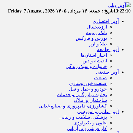
13:22:11
تاریخ :
جمعه, ۱۶ مرداد , ۱۴۰۵
Friday, 7 August , 2026
آوین اقتصادی
ارزدیجیتال
بانک و بیمه
بورس و فارکس
طلا و ارز
آوین جامعه
اخبار استان‌ها
اندیشه و دین
خانواده و سبک زندگی
آوین صنعتی
صنعت
صنعت خودروسازی
خودرو و حمل و نقل
تجارت، بازرگانی و خدمات
ساختمان و املاک
کشاورزی، دامپروری و صنایع غذایی
آوین علمی و آموزشی
پزشکی، سلامت و زیبایی
علمی و تکنولوژی
کارآفرینی و بازاریابی