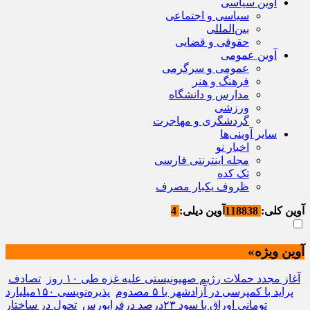
آوین سیاسی
سیاسی و اجتماعی
بین‌المللی
حقوقی و قضایی
آوین عمومی
عمومی و سرگرمی
فرهنگ و هنر
مدارس و دانشگاه
ورزشی
گردشگری و مهاجرت
سایر آوینی‌ها
اخبار نو
مجله اینترنتی فارسی
تک کده
ظروف یکبار مصرف
آوین کلی:
118838
آوین دیلی:
4
آوین ویژه»
آغاز مجدد حملات رژیم صهیونیستی علیه غزه طی ۱۰ روز
تصادف
پراید با کمپرسی در آزادشهر با ۵ مصدوم
پذیره‌‌نویسی ۱۵۰میلیارد
تومانی اوراق با سود ۲۳درصد درفرابورس
تحول در ساختار