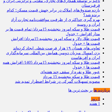
تأکید بر توسعه همکاری‌های تجاری، معدنی و ترانزیتی ایران و
قرقیزستان
بازده صندوق‌های املاک در برابر جهش قیمت مسکن؛ کدام
برنده شد؟
بهره گیری حداکثری از ظرفیت موافقت‌نامه تجارت آزاد
ایران و روسیه
قیمت طلا و سکه امروز پنجشنبه 15مرداد/ تمام قیمت ها بر
مدار افزایش + جدول
قیمت طلا، دلار و سکه امروز پنجشنبه 15مرداد/ افزایش
قیمت ها + جدول
تعاونی‌های همدان ۱۹ هزار فرصت شغلی ایجاد کرده‌اند
یزد، امسال میزبان دومین همایش بین‌المللی سرمایه‌گذاری
ایران و آفریقاست
قیمت طلا و سکه امروز پنجشنبه 15مرداد 1405/ افزایش همه
قیمت ها + جدول
عبور طلا و نقره از سقف چند هفته‌ای
قیمت طلا و سکه پنجشنبه 15 مرداد
مصوبه تسهیلات گمرکی در شرایط اضطرار تمدید شد
پربازدید ها
پر بحث ترین ها
1 روز
1 هفته