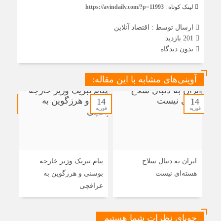
لینک کوتاه :
https://avindaily.com/?p=11993
ارسال توسط :
اقتصاد آنلاین
201 بازدید
بدون دیدگاه
آوینی‌های مشابه با این مقاله:
14
14
14
فوریه
فوریه
فوریه
ایران به دنبال سلاح
پیام تبریک وزیر خارجه
حضو
هسته‌ای نیست
بوسنی و هرزگوین به
منزل
عراقچی
شوش
جویای نظرات شما هستیم