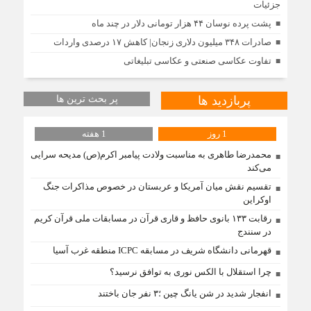
جزئیات
پشت پرده نوسان ۴۴ هزار تومانی دلار در چند ماه
صادرات ۳۴۸ میلیون دلاری زنجان| ‌کاهش ۱۷ درصدی واردات
تفاوت عکاسی صنعتی و عکاسی تبلیغاتی
پربازدید ها
پر بحث ترین ها
1 روز
1 هفته
محمدرضا طاهری به مناسبت ولادت پیامبر اکرم(ص) مدیحه سرایی
می‌کند
تقسیم نقش میان آمریکا و عربستان در خصوص مذاکرات جنگ
اوکراین
رقابت ۱۳۳ بانوی حافظ و قاری قرآن در مسابقات ملی قرآن کریم
در سنندج
قهرمانی دانشگاه شریف در مسابقه ICPC منطقه غرب آسیا
چرا استقلال با الکس نوری به توافق نرسید؟
انفجار شدید در شن یانگ چین ؛۳ نفر جان باختند