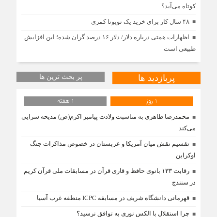
کوتاه می‌آید؟
۴۸ سال کار برای خرید یک تویوتا کمری
اظهارات همتی درباره دلار/ دلار ۱۶ درصد گران شده؛ این افزایش
طبیعی است
پربازدید ها
پر بحث ترین ها
1 روز
1 هفته
محمدرضا طاهری به مناسبت ولادت پیامبر اکرم(ص) مدیحه سرایی
می‌کند
تقسیم نقش میان آمریکا و عربستان در خصوص مذاکرات جنگ
اوکراین
رقابت ۱۳۳ بانوی حافظ و قاری قرآن در مسابقات ملی قرآن کریم
در سنندج
قهرمانی دانشگاه شریف در مسابقه ICPC منطقه غرب آسیا
چرا استقلال با الکس نوری به توافق نرسید؟