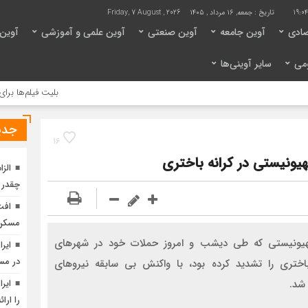
19:0
تاریخ :
جمعه, ۱۶ مرداد , ۱۴۰۵
Friday, 7 August , 2026
صادی
آوین جامعه
آوین صنعتی
آوین علمی و آموزشی
آوین
می
سایر آوینی‌ها
بلیت فیلم‌ها برای رونق گی
جدی
16
یونیستی در کرانه باختری
الز
چقدر 
افت
مسکن 
یونیستی که طی دیشب و امروز حملات خود در شهرهای
ایر
در مس
اختری را تشدید کرده بود، با واکنش بی سابقه نیروهای
شد.
ایر
را ارائ