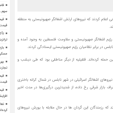
فاص
سهم را
ینی اعلام کردند که نیروهای ارتش اشغالگر صهیونیستی به منطقه
قیمت 
د.
تأک
ژیم اشغالگر صهیونیستی و مقاومت فلسطین به وجود آمده و
ترانزی
بلس در برابر نظامیان رژیم صهیونیستی ایستادگی کردند.
باز
مسکن؛
حمله کرده‌اند. قلقیلیه از دیگر مناطقی بود که طی دیشب و
بهر
تجارت 
روهای اشغالگر اسرائیلی در شهر نابلس در شمال کرانه باختری
قیمت 
راف بازار شرقی رخ داده، از شدیدترین درگیری‌ها در مدت اخیر
افزای
ند که رزمندگان این گردان ها در حال مقابله با یورش نیروهای
کرده‌ان