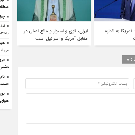
منطقه
چرا
آمریکا به اندازه
ایران، قوی و استوار و مانع اصلی در
باختند
مقابل آمریکا و اسرائیل است
هوا
می‌شو
 0
«رو
دشمن؛
نام
«سمنا
بور
هوای 