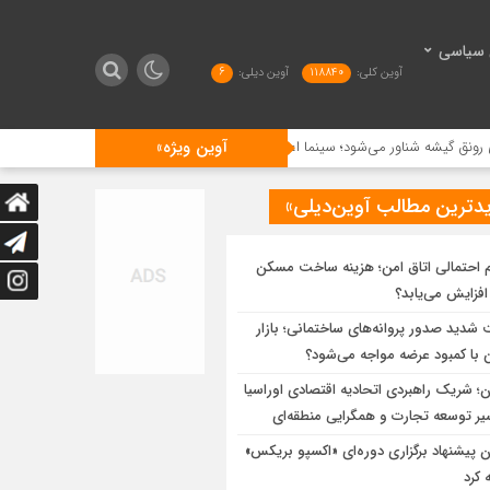
 سیاسی
آوین کلی:
118840
آوین دیلی:
6
آوین ویژه»
شه شناور می‌شود؛ سینما اعتماد به نفس ندارد
اقدام‌بی‌سابقه‌قوتبالیست‌های‌معروف‌برا
دترین مطالب آوین‌دیلی»
ام احتمالی اتاق امن؛ هزینه ساخت مسکن
افزایش می‌یابد؟
 شدید صدور پروانه‌های ساختمانی؛ بازار
با کمبود عرضه مواجه می‌شود؟
ان؛ شریک راهبردی اتحادیه اقتصادی اوراسیا
یر توسعه تجارت و همگرایی منطقه‌ای
ان پیشنهاد برگزاری دوره‌ای «اکسپو بریکس»
ه کرد