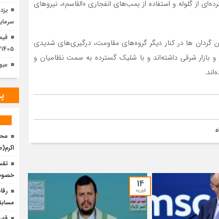
 از گلوله و استفاده از بمب‌های انفجاری «القاسم»، نیروهای
یزد
سرمایه
ن گردان ها در کنار دیگر گروه‌های مقاومت، درگیری‌های شدیدی
1405/ افزایش همه قیمت ها + جدول
 بازار شرقی داشته‌اند و با شلیک گسترده به سمت نظامیان و
عبو
اند.
پر
ه
محم
اکرم(
تقس
خصوص 
14
فوریه
مسابق