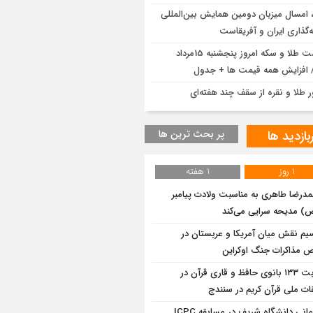
، امسال میزبان دومین همایش بین‌المللی
‌گذاری ایران و آفریقاست
قیمت طلا و سکه امروز پنجشنبه 15مرداد
ر طلا و نقره از سقف چند هفته‌ای
بازدید ها
پر بحث ترین ها
1 روز
1 هفته
درضا طاهری به مناسبت ولادت پیامبر
ص) مدیحه سرایی می‌کند
یم نقش میان آمریکا و عربستان در
مذاکرات جنگ اوکراین
رقابت ۱۳۳ بانوی حافظ و قاری قرآن در
ات ملی قرآن کریم در سنندج
قهرمانی دانشگاه شریف در مسابقه ICPC