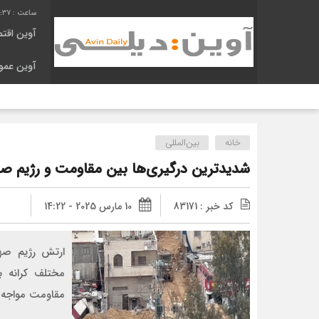
4:38
آوین اقت
آوین عمو
خانه
بین‌المللی
شدیدترین درگیری‌ها بین مقاومت و رژیم صه
کد خبر : 83171
10 مارس 2025 - 14:22
ارتش رژیم صه
مختلف کرانه ب
مقاومت مواجه 