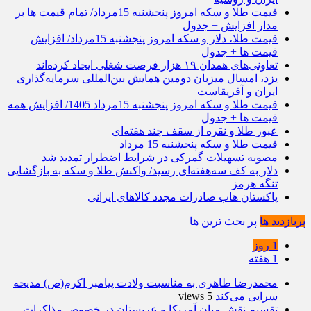
قیمت طلا و سکه امروز پنجشنبه 15مرداد/ تمام قیمت ها بر
مدار افزایش + جدول
قیمت طلا، دلار و سکه امروز پنجشنبه 15مرداد/ افزایش
قیمت ها + جدول
تعاونی‌های همدان ۱۹ هزار فرصت شغلی ایجاد کرده‌اند
یزد، امسال میزبان دومین همایش بین‌المللی سرمایه‌گذاری
ایران و آفریقاست
قیمت طلا و سکه امروز پنجشنبه 15مرداد 1405/ افزایش همه
قیمت ها + جدول
عبور طلا و نقره از سقف چند هفته‌ای
قیمت طلا و سکه پنجشنبه 15 مرداد
مصوبه تسهیلات گمرکی در شرایط اضطرار تمدید شد
دلار به کف سه‌هفته‌ای رسید/ واکنش طلا و سکه به بازگشایی
تنگه هرمز
پاکستان هاب صادرات مجدد کالاهای ایرانی
پربازدید ها
پر بحث ترین ها
1 روز
1 هفته
محمدرضا طاهری به مناسبت ولادت پیامبر اکرم(ص) مدیحه
سرایی می‌کند
5 views
تقسیم نقش میان آمریکا و عربستان در خصوص مذاکرات