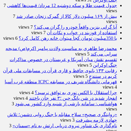
جدول قیمت طلا و سکه دوشنبه 12 مرداد/ قیمت‌ها کاهشی
7
views
بیش از ۱۶۹ میلیون دلار کالا از گمرک زنجان صادر شد
7
views
آیا گرانی بنزین واقعاً خودرو را گران می‌کند؟
7 views
استفاده از قوزبند در خواب و نکات آن
7 views
با 350میلیون تومان کجا میتوان خانه رهن کامل کرد؟
6 views
محمدرضا طاهری به مناسبت ولادت پیامبر اکرم(ص) مدیحه
سرایی می‌کند
5 views
تقسیم نقش میان آمریکا و عربستان در خصوص مذاکرات
جنگ اوکراین
5 views
رقابت ۱۳۳ بانوی حافظ و قاری قرآن در مسابقات ملی قرآن
کریم در سنندج
5 views
قهرمانی دانشگاه شریف در مسابقه ICPC منطقه غرب آسیا
4 views
چرا استقلال با الکس نوری به توافق نرسید؟
4 views
انفجار شدید در شن یانگ چین ؛۳ نفر جان باختند
4 views
هواشناسی: سامانه بارشی از شنبه وارد کشور می‌شود
3
views
«روایتگری صحیح» سلاح مقابله با جنگ روایی دشمن؛ تلاش
جهادی لازمه پیشرفت
3 views
نام‌گذاری یک شناور نیروی دریایی ارتش به نام «سمنان»
3
views