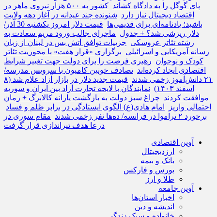
پای گوگل را به دادگاه کشاند
کشور به ۵۰۰ هزار نیروی ماهر در
اقتصاد دیجیتال نیاز دارد
شنونده چند عیدانه در آغاز دهه ولایت
باشید؛ یادنامه‌ای برای قدیمی‌ها
قیمت دلار امروز یکشنبه 30 آذر/
دلار ریزشی شد؟ + جدول
ماجرای جالب ورود مریم سعادت به
رشته تئاتر عروسکی
جزییات توافق آتش بس در لبنان از زبان
رسانه آمریکایی و اسرائیلی
برگزاری «قرار هفت» با محوریت تئاتر
کودک و نوجوان
رهبری فرصت را برای دولت جهت تغییر شرایط
اقتصادی ایجاد کرده‌اند
تصادف خونین کامیون با سرویس مدرسه/
۲۱ دانش‌آموز زخمی شدند
قیمت جدید دلار در بازار آزاد علام شد (۸
اسفند ۱۴۰۳)
نمایندگان با لایحه تجارت آزاد بین ایران و سوریه
موافقت کردند
چراغ سبز دولت به بازگشت یارانه کالابرگ + زمان
احتمالی واریز
امام هادی(ع) الگوی ایستادگی در برابر ظلم و فساد
برخورد ۲ تراموا در فرانسه/ ده‌ها نفر زخمی شدند
مقام سوری در
درعا هدف تیراندازی قرار گرفت
آوین اقتصادی
ارزدیجیتال
بانک و بیمه
بورس و فارکس
طلا و ارز
آوین جامعه
اخبار استان‌ها
اندیشه و دین
خانواده و سبک زندگی