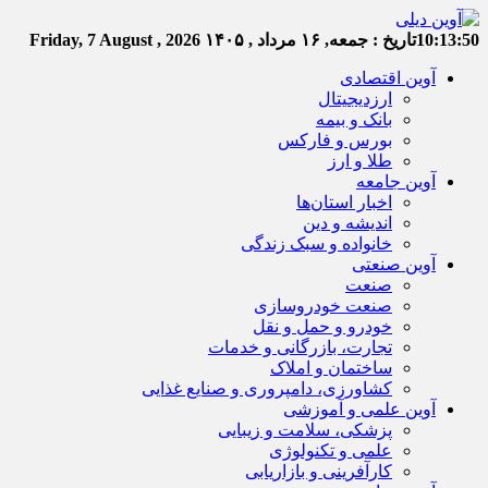
10:13:51
تاریخ :
جمعه, ۱۶ مرداد , ۱۴۰۵
Friday, 7 August , 2026
آوین اقتصادی
ارزدیجیتال
بانک و بیمه
بورس و فارکس
طلا و ارز
آوین جامعه
اخبار استان‌ها
اندیشه و دین
خانواده و سبک زندگی
آوین صنعتی
صنعت
صنعت خودروسازی
خودرو و حمل و نقل
تجارت، بازرگانی و خدمات
ساختمان و املاک
کشاورزی، دامپروری و صنایع غذایی
آوین علمی و آموزشی
پزشکی، سلامت و زیبایی
علمی و تکنولوژی
کارآفرینی و بازاریابی