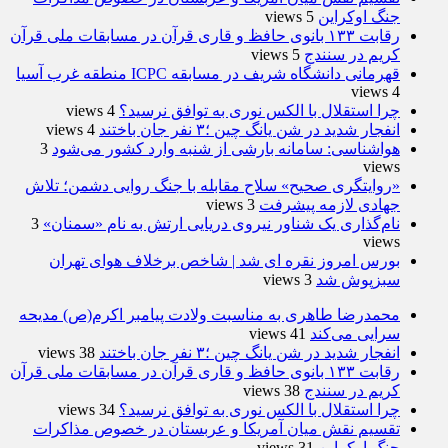
جنگ اوکراین
5 views
رقابت ۱۳۳ بانوی حافظ و قاری قرآن در مسابقات ملی قرآن
کریم در سنندج
5 views
قهرمانی دانشگاه شریف در مسابقه ICPC منطقه غرب آسیا
4 views
چرا استقلال با الکس نوری به توافق نرسید؟
4 views
انفجار شدید در شن یانگ چین ؛۳ نفر جان باختند
4 views
هواشناسی: سامانه بارشی از شنبه وارد کشور می‌شود
3
views
«روایتگری صحیح» سلاح مقابله با جنگ روایی دشمن؛ تلاش
جهادی لازمه پیشرفت
3 views
نام‌گذاری یک شناور نیروی دریایی ارتش به نام «سمنان»
3
views
بورس امروز نقره ای شد | شاخص برخلاف هوای تهران
سبزپوش شد
3 views
محمدرضا طاهری به مناسبت ولادت پیامبر اکرم(ص) مدیحه
سرایی می‌کند
41 views
انفجار شدید در شن یانگ چین ؛۳ نفر جان باختند
38 views
رقابت ۱۳۳ بانوی حافظ و قاری قرآن در مسابقات ملی قرآن
کریم در سنندج
38 views
چرا استقلال با الکس نوری به توافق نرسید؟
34 views
تقسیم نقش میان آمریکا و عربستان در خصوص مذاکرات
جنگ اوکراین
31 views