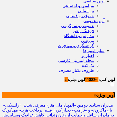
آوین سیاسی
سیاسی و اجتماعی
بین‌المللی
حقوقی و قضایی
آوین عمومی
عمومی و سرگرمی
فرهنگ و هنر
مدارس و دانشگاه
ورزشی
گردشگری و مهاجرت
سایر آوینی‌ها
اخبار نو
مجله اینترنتی فارسی
تک کده
ظروف یکبار مصرف
آوین کلی:
118836
آوین دیلی:
2
آوین ویژه»
مدیران ستادی دومین «المپیاد ملی هنر» معرفی شدند
«زلنسکی»
با «ماکرون» و «ترامپ» دیدار کرد+ فیلم
پرداخت هزینه مهدکودک
به مادران شاغل و حمایت از زنان زندانی
کاهش ترافیک وبسایت‌ها،