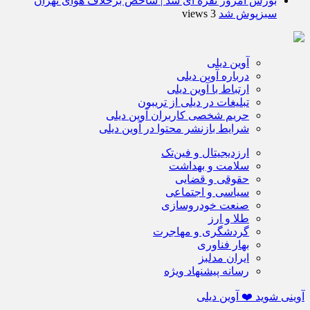
بورس امروز نقره ای شد | شاخص برخلاف هوای تهران
سبزپوش شد
3 views
آوین دیلی
درباره آوین دیلی
ارتباط با آوین دیلی
تبلیغات در دیلی از تریبون
حریم شخصی کاربران آوین دیلی
شرایط بازنشر محتوا در آوین دیلی
ارزدیجیتال و فین‌تک
سلامت و بهداشت
حقوقی و قضایی
سیاسی و اجتماعی
صنعت خودروسازی
طلا و ارز
گردشگری و مهاجرت
بهار فناوری
ایران مدلبز
رسانه پیشنهاد ویژه
آوینی شوید ❤️ آوین دیلی