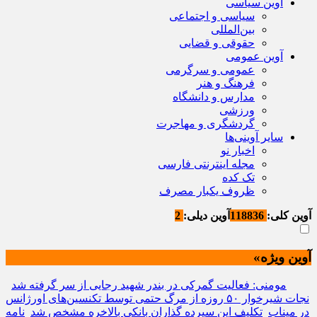
آوین سیاسی
سیاسی و اجتماعی
بین‌المللی
حقوقی و قضایی
آوین عمومی
عمومی و سرگرمی
فرهنگ و هنر
مدارس و دانشگاه
ورزشی
گردشگری و مهاجرت
سایر آوینی‌ها
اخبار نو
مجله اینترنتی فارسی
تک کده
ظروف یکبار مصرف
آوین کلی:
118836
آوین دیلی:
2
آوین ویژه»
مومنی: فعالیت گمرکی در بندر شهید رجایی از سر گرفته شد
نجات شیرخوار ۵۰ روزه از مرگ حتمی توسط تکنسین‌های اورژانس
در میناب
تکلیف این سپرده گذاران بانکی بالاخره مشخص شد
نامه