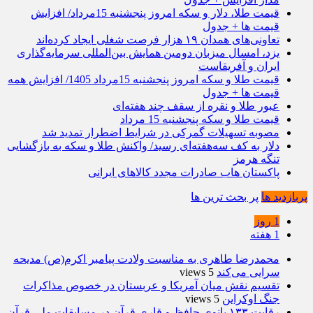
قیمت طلا، دلار و سکه امروز پنجشنبه 15مرداد/ افزایش
قیمت ها + جدول
تعاونی‌های همدان ۱۹ هزار فرصت شغلی ایجاد کرده‌اند
یزد، امسال میزبان دومین همایش بین‌المللی سرمایه‌گذاری
ایران و آفریقاست
قیمت طلا و سکه امروز پنجشنبه 15مرداد 1405/ افزایش همه
قیمت ها + جدول
عبور طلا و نقره از سقف چند هفته‌ای
قیمت طلا و سکه پنجشنبه 15 مرداد
مصوبه تسهیلات گمرکی در شرایط اضطرار تمدید شد
دلار به کف سه‌هفته‌ای رسید/ واکنش طلا و سکه به بازگشایی
تنگه هرمز
پاکستان هاب صادرات مجدد کالاهای ایرانی
پربازدید ها
پر بحث ترین ها
1 روز
1 هفته
محمدرضا طاهری به مناسبت ولادت پیامبر اکرم(ص) مدیحه
سرایی می‌کند
5 views
تقسیم نقش میان آمریکا و عربستان در خصوص مذاکرات
جنگ اوکراین
5 views
رقابت ۱۳۳ بانوی حافظ و قاری قرآن در مسابقات ملی قرآن