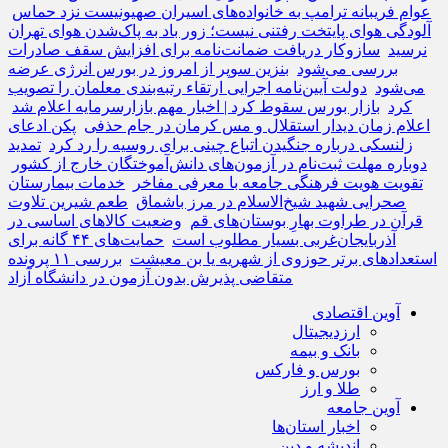
عوام فریبانه ترامپ به خانواده‌های اسیران صهیونیست نزد حماس
آلودگی هوای پایتخت رفتنی نیست؛ زور باد به پاک‌شدن هوای تهران
نرسید
سازوکار دریافت ضمانت‌نامه برای افزایش سقف صادرات
بررسی می‌شود
بنزین سوپر از امروز در بورس انرژی عرضه
می‌شود
دولت آیین‌نامه اجرایی ارتقاء رتبه‌بندی معلمان را تصویب
کرد
بازار بورس سقوط کرد | اخبار مهم بازارسرمایه اعلام شد
اعلام زمان دیدار استقلال و مس کرمان در جام حذفی
پکن ادعای
زلنسکی درباره جنگیدن اتباع چینی برای روسیه را رد کرد
تمدید
دوباره مهلت ثبت‌نام در آزمون‌های دانش‌آموختگان خارج از کشور
تقویت هویت فرهنگی جامعه با معرفی مفاخر
خدمات بیمارستان
صحرایی شهید شیخ‌الاسلام در مرز باشماق
طعم شیرین تلاوت
قرآن در طراوت بهارِ بوستان‌های قم
وضعیت کالاهای اساسی در
آذربایجان‌غربی بسیار مطلوب است
حمایت‌های ۴۴ گانه برای
استعدادهای برتر حوزوی از شهریه یا بن معیشت
بررسی ۱۱ پرونده
متقاضی پذیرش بدون آزمون در دانشگاه آزاد
آوین اقتصادی
ارزدیجیتال
بانک و بیمه
بورس و فارکس
طلا و ارز
آوین جامعه
اخبار استان‌ها
اندیشه و دین