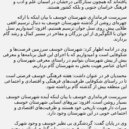
یافته‌اند که همچون ستارگانی درخشان در آسمان علم و ادب و
فرهنگ خراسان جنوبی و بلکه کشور هستند.
سرپرست فرمانداری شهرستان خوسف با بیان اینکه با ارائه
چهره‌ای روشن از گذشته شهرستان خوسف به دنبال ترسیم افقی
طلایی پیش روی نسل جوان ترسیم هستیم، افزود: امیدواریم نسل
جوان با الگوگیری از این بزرگان و مفاخر در مسیر کمال و رشد گام
بردارند.
وی در ادامه اظهار کرد: شهرستان خوسف سرزمین فرصت‌ها و
شکوفایی است و امیدواریم که با اجرای این قبیل برنامه‌ها و معرفی
بیش از پیش شهرستان بتوانیم در راستای معرفی شهرستان و
احیای عناصر هویت بخش به شهرستان گام برداریم.
محمدیان فر در عنوان داشت: هفته فرهنگی خوسف فرصتی است
تا در راستای شکوفایی ظرفیت‌های فرهنگی و اقتصادی و اجتماعی
این منطقه بیش از گذشته گام برداشته شود.
سرپرست فرمانداری خوسف با بیان اینکه آینده شهرستان خوسف
بسیار روشن است، افزود: نیروهای انسانی شهرستان خوسف
میراث دار هویت تاریخی خود هستند و ظرفیت‌های اقتصادی و
اجتماعی خوبی در این شهرستان وجود دارد.
وی در پایان گفت: گردشگری بی نظیر خوسف و وجود شهرک
صنعتی رحمانی بزرگترین فرصت سرمایه گذاری استان و وجود