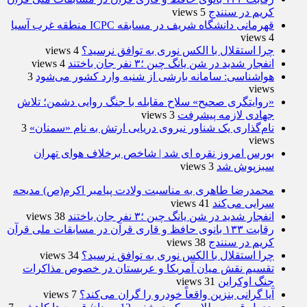
کریم در سنندج
5 views
قهرمانی دانشگاه شریف در مسابقه ICPC منطقه غرب آسیا
4 views
چرا استقلال با الکس نوری به توافق نرسید؟
4 views
انفجار شدید در شن یانگ چین ؛۳ نفر جان باختند
4 views
هواشناسی: سامانه بارشی از شنبه وارد کشور می‌شود
3
views
«روایتگری صحیح» سلاح مقابله با جنگ روایی دشمن؛ تلاش
جهادی لازمه پیشرفت
3 views
نام‌گذاری یک شناور نیروی دریایی ارتش به نام «سمنان»
3
views
بورس امروز نقره ای شد | شاخص برخلاف هوای تهران
سبزپوش شد
3 views
محمدرضا طاهری به مناسبت ولادت پیامبر اکرم(ص) مدیحه
سرایی می‌کند
41 views
انفجار شدید در شن یانگ چین ؛۳ نفر جان باختند
38 views
رقابت ۱۳۳ بانوی حافظ و قاری قرآن در مسابقات ملی قرآن
کریم در سنندج
38 views
چرا استقلال با الکس نوری به توافق نرسید؟
34 views
تقسیم نقش میان آمریکا و عربستان در خصوص مذاکرات
جنگ اوکراین
31 views
آیا گرانی بنزین واقعاً خودرو را گران می‌کند؟
7 views