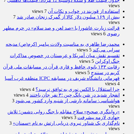
جدول قیمت طلا و سکه دوشنبه 12 مرداد/ قیمت‌ها کاهشی
7
views
استفاده از قوزبند در خواب و نکات آن
7 views
بیش از ۱۶۹ میلیون دلار کالا از گمرک زنجان صادر شد
7
views
قرائت زیارت عاشورا با «صد لعن و صد سلام» در حرم مطهر
رضوی
6 views
محمدرضا طاهری به مناسبت ولادت پیامبر اکرم(ص) مدیحه
سرایی می‌کند
5 views
تقسیم نقش میان آمریکا و عربستان در خصوص مذاکرات
جنگ اوکراین
5 views
رقابت ۱۳۳ بانوی حافظ و قاری قرآن در مسابقات ملی قرآن
کریم در سنندج
5 views
قهرمانی دانشگاه شریف در مسابقه ICPC منطقه غرب آسیا
4 views
چرا استقلال با الکس نوری به توافق نرسید؟
4 views
انفجار شدید در شن یانگ چین ؛۳ نفر جان باختند
4 views
هواشناسی: سامانه بارشی از شنبه وارد کشور می‌شود
3
views
«روایتگری صحیح» سلاح مقابله با جنگ روایی دشمن؛ تلاش
جهادی لازمه پیشرفت
3 views
نام‌گذاری یک شناور نیروی دریایی ارتش به نام «سمنان»
3
views