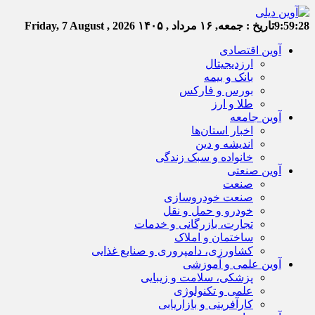
9:59:29
تاریخ :
جمعه, ۱۶ مرداد , ۱۴۰۵
Friday, 7 August , 2026
آوین اقتصادی
ارزدیجیتال
بانک و بیمه
بورس و فارکس
طلا و ارز
آوین جامعه
اخبار استان‌ها
اندیشه و دین
خانواده و سبک زندگی
آوین صنعتی
صنعت
صنعت خودروسازی
خودرو و حمل و نقل
تجارت، بازرگانی و خدمات
ساختمان و املاک
کشاورزی، دامپروری و صنایع غذایی
آوین علمی و آموزشی
پزشکی، سلامت و زیبایی
علمی و تکنولوژی
کارآفرینی و بازاریابی