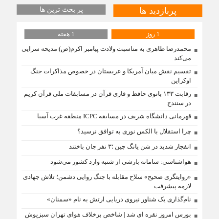
پربازدید ها
پر بحث ترین ها
1 روز
1 هفته
محمدرضا طاهری به مناسبت ولادت پیامبر اکرم(ص) مدیحه سرایی
می‌کند
تقسیم نقش میان آمریکا و عربستان در خصوص مذاکرات جنگ
اوکراین
رقابت ۱۳۳ بانوی حافظ و قاری قرآن در مسابقات ملی قرآن کریم
در سنندج
قهرمانی دانشگاه شریف در مسابقه ICPC منطقه غرب آسیا
چرا استقلال با الکس نوری به توافق نرسید؟
انفجار شدید در شن یانگ چین ؛۳ نفر جان باختند
هواشناسی: سامانه بارشی از شنبه وارد کشور می‌شود
«روایتگری صحیح» سلاح مقابله با جنگ روایی دشمن؛ تلاش جهادی
لازمه پیشرفت
نام‌گذاری یک شناور نیروی دریایی ارتش به نام «سمنان»
بورس امروز نقره ای شد | شاخص برخلاف هوای تهران سبزپوش