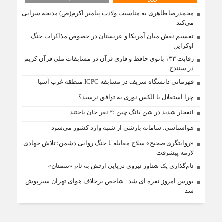
محمدرضا طاهری به مناسبت ولادت پیامبر اکرم(ص) مدیحه سرایی
می‌کند
تقسیم نقش میان آمریکا و عربستان در خصوص مذاکرات جنگ
اوکراین
رقابت ۱۳۳ بانوی حافظ و قاری قرآن در مسابقات ملی قرآن کریم
در سنندج
قهرمانی دانشگاه شریف در مسابقه ICPC منطقه غرب آسیا
چرا استقلال با الکس نوری به توافق نرسید؟
انفجار شدید در شن یانگ چین ؛۳ نفر جان باختند
هواشناسی: سامانه بارشی از شنبه وارد کشور می‌شود
«روایتگری صحیح» سلاح مقابله با جنگ روایی دشمن؛ تلاش جهادی
لازمه پیشرفت
نام‌گذاری یک شناور نیروی دریایی ارتش به نام «سمنان»
بورس امروز نقره ای شد | شاخص برخلاف هوای تهران سبزپوش
شد