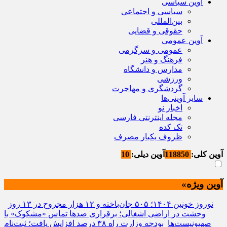
آوین سیاسی
سیاسی و اجتماعی
بین‌المللی
حقوقی و قضایی
آوین عمومی
عمومی و سرگرمی
فرهنگ و هنر
مدارس و دانشگاه
ورزشی
گردشگری و مهاجرت
سایر آوینی‌ها
اخبار نو
مجله اینترنتی فارسی
تک کده
ظروف یکبار مصرف
آوین کلی:
118850
آوین دیلی:
10
آوین ویژه»
نوروز خونین ۱۴۰۴؛ ۵۰۵ جان‌باخته و ۱۲ هزار مجروح در ۱۳ روز
وحشت در اراضی اشغالی؛ برقراری صدها تماس «مشکوک» با
صهیونیست‌ها
بودجه وزارت راه ۳۸ درصد افزایش یافت؛ ثبت‌نام