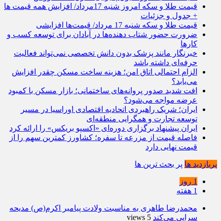
قیمت طلا و سکه امروز شنبه 17مرداد/ افزایش همه قیمت ها
+ جدول و جزئیات
قیمت طلا و سکه شنبه 17 مرداد/ قیمت‌ها افزایشی
ضرورت حضور شتاب ‌دهنده‌ها در آبادان برای توسعه کسب‌ و
کارها
خبرنگار مانند پزشک بدون دانش تخصصی نمی‌تواند فعالیت
حرفه‌ای داشته باشد
الزام احتمالی اتاق امن؛ هزینه ساخت مسکن چقدر افزایش
می‌یابد؟
افت شدید صدور پروانه‌های ساختمانی؛ بازار مسکن با کمبود
عرضه مواجه می‌شود؟
ایران؛ شریک راهبردی اتحادیه اقتصادی اوراسیا در مسیر
توسعه تجارت و همگرایی منطقه‌ای
ایران پیشنهاد برگزاری دوره‌ای «اکسپو بریکس» را ارائه کرد
فاصله قیمت از مزرعه تا سفره؛ کشاورز کمترین سهم را از
قیمت نهایی دارد
پربازدید ها
پر بحث ترین ها
1 روز
1 هفته
محمدرضا طاهری به مناسبت ولادت پیامبر اکرم(ص) مدیحه
سرایی می‌کند
5 views