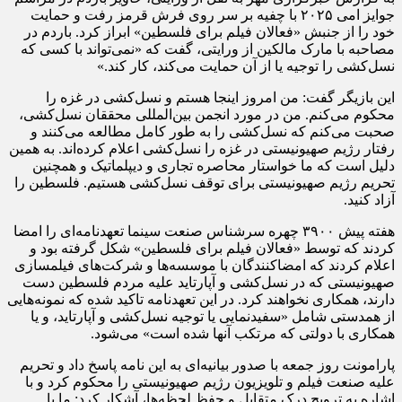
جوایز امی ۲۰۲۵ با چفیه بر سر روی فرش قرمز رفت و حمایت
خود را از جنبش «فعالان فیلم برای فلسطین» ابراز کرد. باردم در
مصاحبه با مارک مالکین از ورایتی، گفت که «نمی‌تواند با کسی که
نسل‌کشی را توجیه یا از آن حمایت می‌کند، کار کند.»
این بازیگر گفت: من امروز اینجا هستم و نسل‌کشی در غزه را
محکوم می‌کنم. من در مورد انجمن بین‌المللی محققان نسل‌کشی،
صحبت می‌کنم که نسل‌کشی را به طور کامل مطالعه می‌کنند و
رفتار رژیم صهیونیستی در غزه را نسل‌کشی اعلام کرده‌اند. به همین
دلیل است که ما خواستار محاصره تجاری و دیپلماتیک و همچنین
تحریم رژیم صهیونیستی برای توقف نسل‌کشی هستیم. فلسطین را
آزاد کنید.
هفته پیش ۳۹۰۰ چهره سرشناس صنعت سینما تعهدنامه‌ای را امضا
کردند که توسط «فعالان فیلم برای فلسطین» شکل گرفته بود و
اعلام کردند که امضاکنندگان با موسسه‌ها و شرکت‌های فیلمسازی
صهیونیستی که در نسل‌کشی و آپارتاید علیه مردم فلسطین دست
دارند، همکاری نخواهند کرد. در این تعهدنامه تاکید شده که نمونه‌هایی
از همدستی شامل «سفیدنمایی یا توجیه نسل‌کشی و آپارتاید، و یا
همکاری با دولتی که مرتکب آنها شده است» می‌شود.
پارامونت روز جمعه با صدور بیانیه‌ای به این نامه پاسخ داد و تحریم
علیه صنعت فیلم و تلویزیون رژیم صهیونیستی را محکوم کرد و با
اشاره به ترویج درک متقابل و حفظ لحظه‌ها، آشکار کرد: ما با