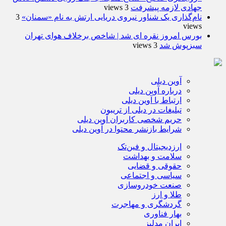
جهادی لازمه پیشرفت
3 views
نام‌گذاری یک شناور نیروی دریایی ارتش به نام «سمنان»
3
views
بورس امروز نقره ای شد | شاخص برخلاف هوای تهران
سبزپوش شد
3 views
آوین دیلی
درباره آوین دیلی
ارتباط با آوین دیلی
تبلیغات در دیلی از تریبون
حریم شخصی کاربران آوین دیلی
شرایط بازنشر محتوا در آوین دیلی
ارزدیجیتال و فین‌تک
سلامت و بهداشت
حقوقی و قضایی
سیاسی و اجتماعی
صنعت خودروسازی
طلا و ارز
گردشگری و مهاجرت
بهار فناوری
ایران مدلبز