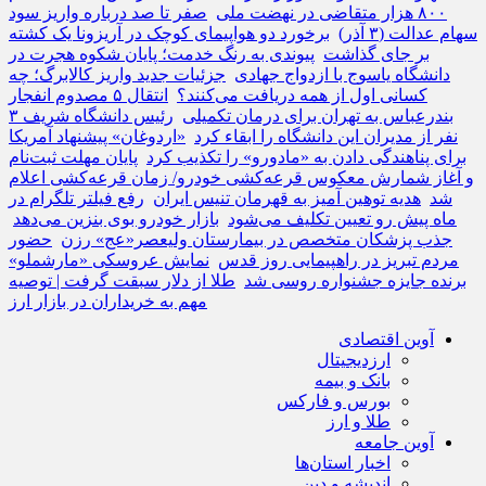
۸۰۰ هزار متقاضی در نهضت ملی
صفر تا صد درباره واریز سود
سهام عدالت (۳ آذر)
برخورد دو هواپیمای کوچک در آریزونا یک کشته
بر جای گذاشت
پیوندی به رنگ خدمت؛ پایان شکوه هجرت در
دانشگاه یاسوج با ازدواج جهادی
جزئیات جدید واریز کالابرگ؛ چه
کسانی اول از همه دریافت می‌کنند؟
انتقال ۵ مصدوم انفجار
بندرعباس به تهران برای درمان تکمیلی
رئیس دانشگاه شریف ۳
نفر از مدیران این دانشگاه را ابقاء کرد
«اردوغان» پیشنهاد آمریکا
برای پناهندگی دادن به «مادورو» را تکذیب کرد
پایان مهلت ثبت‌نام
و آغاز شمارش معکوس قرعه‌کشی خودرو/ زمان قرعه‌کشی اعلام
شد
هدیه توهین آمیز به قهرمان تنیس ایران
رفع فیلتر تلگرام در
ماه پیش رو تعیین تکلیف می‌شود
بازار خودرو بوی بنزین می‌دهد
جذب پزشکان متخصص در بیمارستان ولیعصر«عج» رزن
حضور
مردم تبریز در راهپیمایی روز قدس
نمایش عروسکی «مارشملو»
برنده جایزه جشنواره روسی شد
طلا از دلار سبقت گرفت | توصیه
مهم به خریداران در بازار ارز
آوین اقتصادی
ارزدیجیتال
بانک و بیمه
بورس و فارکس
طلا و ارز
آوین جامعه
اخبار استان‌ها
اندیشه و دین