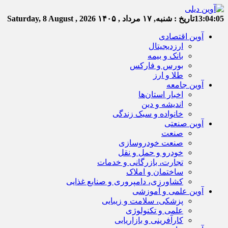
13:04:05
تاریخ :
شنبه, ۱۷ مرداد , ۱۴۰۵
Saturday, 8 August , 2026
آوین اقتصادی
ارزدیجیتال
بانک و بیمه
بورس و فارکس
طلا و ارز
آوین جامعه
اخبار استان‌ها
اندیشه و دین
خانواده و سبک زندگی
آوین صنعتی
صنعت
صنعت خودروسازی
خودرو و حمل و نقل
تجارت، بازرگانی و خدمات
ساختمان و املاک
کشاورزی، دامپروری و صنایع غذایی
آوین علمی و آموزشی
پزشکی، سلامت و زیبایی
علمی و تکنولوژی
کارآفرینی و بازاریابی