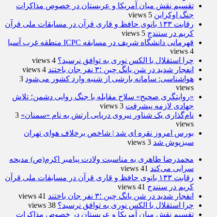
تقسیم نقش میان آمریکا و عربستان در خصوص مذاکرات
جنگ اوکراین
5 views
رقابت ۱۳۳ بانوی حافظ و قاری قرآن در مسابقات ملی قرآن
کریم در سنندج
5 views
قهرمانی دانشگاه شریف در مسابقه ICPC منطقه غرب آسیا
4 views
چرا استقلال با الکس نوری به توافق نرسید؟
4 views
انفجار شدید در شن یانگ چین ؛۳ نفر جان باختند
4 views
هواشناسی: سامانه بارشی از شنبه وارد کشور می‌شود
3
views
«روایتگری صحیح» سلاح مقابله با جنگ روایی دشمن؛ تلاش
جهادی لازمه پیشرفت
3 views
نام‌گذاری یک شناور نیروی دریایی ارتش به نام «سمنان»
3
views
بورس امروز نقره ای شد | شاخص برخلاف هوای تهران
سبزپوش شد
3 views
محمدرضا طاهری به مناسبت ولادت پیامبر اکرم(ص) مدیحه
سرایی می‌کند
41 views
رقابت ۱۳۳ بانوی حافظ و قاری قرآن در مسابقات ملی قرآن
کریم در سنندج
41 views
انفجار شدید در شن یانگ چین ؛۳ نفر جان باختند
41 views
چرا استقلال با الکس نوری به توافق نرسید؟
38 views
تقسیم نقش میان آمریکا و عربستان در خصوص مذاکرات