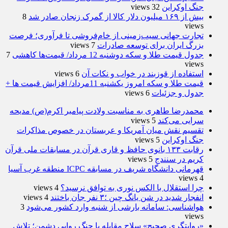
جنگ اوکراین
32 views
بیش از ۱۶۹ میلیون دلار کالا از گمرک زنجان صادر شد
8
views
تجارت جهانی سیب‌زمینی از خام‌فروشی تا فرآوری؛ فرصت
بزرگ ایران برای توسعه صادرات
7 views
جدول قیمت طلا و سکه دوشنبه 12 مرداد/ قیمت‌ها کاهشی
7
views
استفاده از قوزبند در خواب و نکات آن
6 views
قیمت طلا و سکه امروز یکشنبه 11مرداد/ افزایش قیمت ها +
جدول و جزئیات
6 views
محمدرضا طاهری به مناسبت ولادت پیامبر اکرم(ص) مدیحه
سرایی می‌کند
5 views
تقسیم نقش میان آمریکا و عربستان در خصوص مذاکرات
جنگ اوکراین
5 views
رقابت ۱۳۳ بانوی حافظ و قاری قرآن در مسابقات ملی قرآن
کریم در سنندج
5 views
قهرمانی دانشگاه شریف در مسابقه ICPC منطقه غرب آسیا
4 views
چرا استقلال با الکس نوری به توافق نرسید؟
4 views
انفجار شدید در شن یانگ چین ؛۳ نفر جان باختند
4 views
هواشناسی: سامانه بارشی از شنبه وارد کشور می‌شود
3
views
«روایتگری صحیح» سلاح مقابله با جنگ روایی دشمن؛ تلاش