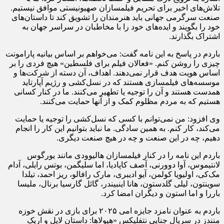
تلاش‌های اخیر برای تحریم فیلمسازان صهیونیستی موافق نیستیم.
صنعت سرگرمی جهانی باید هنرمندان را تشویق کند تا داستان‌های
خود را بگویند و ایده‌های خود را با مخاطبان در سراسر جهان به
اشتراک بگذارند.
باردم در پاسخ به این نامه گفت: می‌خواهم بر اساس بیانیه پارامونت
چیزی را روشن کنم. «فعالان فیلم برای فلسطین» هیچ فردی را بر
اساس هویت هدف قرار نمی‌دهند. اهداف، آن دسته از شرکت‌ها و
موسسه‌های فیلمسازی هستند که در نسل‌کشی و رژیم آپارتاید
همدست هستند و آن را توجیه یا تطهیر می‌کنند. ما در کنار کسانی
هستیم که به مردم مظلوم کمک و از آنها حمایت می‌کنند.
وی افزود: من نمی‌توانم با کسی که نسل‌کشی را توجیه یا حمایت
می‌کند، کار کنم. به همین سادگی. ما نباید بتوانیم این کار را انجام
دهیم، چه در این صنعت و چه در هیچ صنعت دیگری.
باردم این نامه را در کنار فیلمسازان هالیوودی مانند یورگوس
لانتیموس، آوا دوورنی، آصف کاپادیا، اما سلیگمن، بوتس رایلی، آدام
مک‌کی، اولیویا کولمن، آیو ادیبری، مارک رافالو، ریز احمد، تیلدا
سوینتون، لیلی گلدستون، هانا اینبیندر، گائل گارسیا برنال، ملیسا
باررا و اما استون و دیگران امضا کرد.
باردم به عنوان نامزد جایزه امی ۲۰۲۵ برای بازی در نقش خوزه
منندز در سریال جنایی نتفلیکس «هیولاها: داستان لایل و اریک