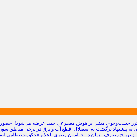
حضور ه
ی به پیشنهاد برگشت به استقلال
قطع آب و برق در برخی مناطق سوری
 از ترویج مصرف آبزیان در خراسان رضوی
اعلام «حکومت نظامی اضط