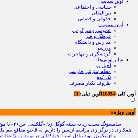
آوین سیاسی
سیاسی و اجتماعی
بین‌المللی
حقوقی و قضایی
آوین عمومی
عمومی و سرگرمی
فرهنگ و هنر
مدارس و دانشگاه
ورزشی
گردشگری و مهاجرت
سایر آوینی‌ها
اخبار نو
مجله اینترنتی فارسی
تک کده
ظروف یکبار مصرف
آوین کلی:
118834
آوین دیلی:
11
آوین ویژه»
سامسونگ دست رد به سینه گوگل زد/ «گلکسی اس۲۶» با موتور جست‌وجوی مبتنی بر هوش مصنوعی جدید عرضه می‌شود!
همکاری در برگزاری مراسم اربعین را داریم
نه قاطع مدافع تیم مل
برای تکمیل روند تبادل اسرا
خودکفایی در تولید مرغ؛ غفلت