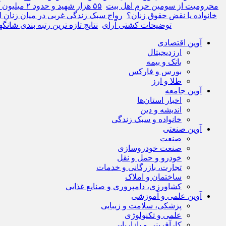
محرومیت از سومین حرم اهل بیت
۵۵ هزار شهید و حدود ۲ میلیون آواره در نوار غزه
خانواده یا نقض حقوق زنان؟
رواج سبک زندگی غربی در میان زنان ای
توضیحات کشتی آرای
نتایج تازه ترین رتبه بندی شانگ
آوین اقتصادی
ارزدیجیتال
بانک و بیمه
بورس و فارکس
طلا و ارز
آوین جامعه
اخبار استان‌ها
اندیشه و دین
خانواده و سبک زندگی
آوین صنعتی
صنعت
صنعت خودروسازی
خودرو و حمل و نقل
تجارت، بازرگانی و خدمات
ساختمان و املاک
کشاورزی، دامپروری و صنایع غذایی
آوین علمی و آموزشی
پزشکی، سلامت و زیبایی
علمی و تکنولوژی
کارآفرینی و بازاریابی