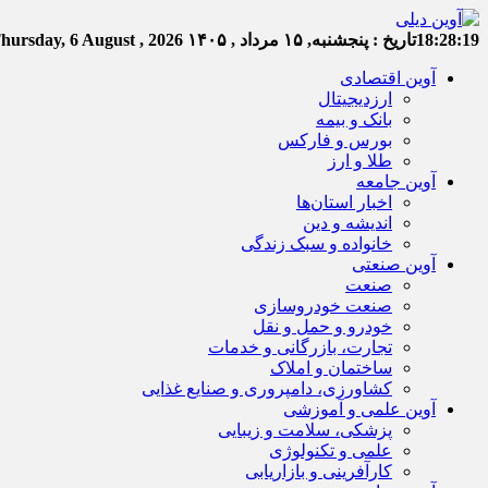
18:28:20
تاریخ :
پنجشنبه, ۱۵ مرداد , ۱۴۰۵
hursday, 6 August , 2026
آوین اقتصادی
ارزدیجیتال
بانک و بیمه
بورس و فارکس
طلا و ارز
آوین جامعه
اخبار استان‌ها
اندیشه و دین
خانواده و سبک زندگی
آوین صنعتی
صنعت
صنعت خودروسازی
خودرو و حمل و نقل
تجارت، بازرگانی و خدمات
ساختمان و املاک
کشاورزی، دامپروری و صنایع غذایی
آوین علمی و آموزشی
پزشکی، سلامت و زیبایی
علمی و تکنولوژی
کارآفرینی و بازاریابی