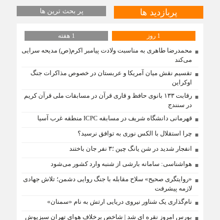
پربازدید ها
پر بحث ترین ها
1 روز
1 هفته
محمدرضا طاهری به مناسبت ولادت پیامبر اکرم(ص) مدیحه سرایی
می‌کند
تقسیم نقش میان آمریکا و عربستان در خصوص مذاکرات جنگ
اوکراین
رقابت ۱۳۳ بانوی حافظ و قاری قرآن در مسابقات ملی قرآن کریم
در سنندج
قهرمانی دانشگاه شریف در مسابقه ICPC منطقه غرب آسیا
چرا استقلال با الکس نوری به توافق نرسید؟
انفجار شدید در شن یانگ چین ؛۳ نفر جان باختند
هواشناسی: سامانه بارشی از شنبه وارد کشور می‌شود
«روایتگری صحیح» سلاح مقابله با جنگ روایی دشمن؛ تلاش جهادی
لازمه پیشرفت
نام‌گذاری یک شناور نیروی دریایی ارتش به نام «سمنان»
بورس امروز نقره ای شد | شاخص برخلاف هوای تهران سبزپوش