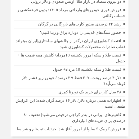
دو نیروی متضاد در بازار طلا؛ اونس صعودی و دلار نزولی
فروش فوری خودروهای وارداتی مرداد ۱۴۰۵؛ بدون قرعه‌کشی و
حساب وکالتی
رشد ۲۴ درصدی صدور کارت‌های بازرگانی در گرگان
چطور سنگ‌های قدیمی را دوباره براق و زیبا کنیم؟
اقتصاد کشاورزی ایران درگذر از چالشهای ساختاری|ایران میتواند
قطب صادرات محصولات کشاورزی شود
قیمت طلا و سکه امروز یکشنبه 18مرداد/ کاهش همه قیمت ها +
جدول
قیمت طلا و سکه یکشنبه 18 مرداد+ جدول
دلار ۴ درصد ریخت، ۲۰۷ فقط ۲.۹ درصد / خودرو زیر فشار دلار
کوتاه می‌آید؟
۴۸ سال کار برای خرید یک تویوتا کمری
اظهارات همتی درباره دلار/ دلار ۱۶ درصد گران شده؛ این افزایش
طبیعی است
کانتینرهای ایرانی در بندر کراچی ترخیص می‌شود| تخفیف ۸۰
درصدی برای هزینه‌های انبارداری
فروش کوییک S سایپا از امروز آغاز شد؛ جزئیات ثبت‌نام و شرایط