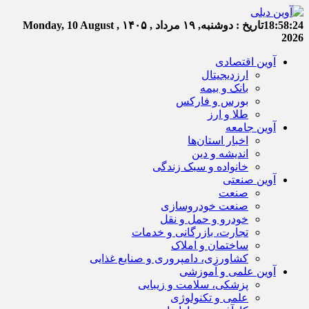
18:58:25
تاریخ :
دوشنبه, ۱۹ مرداد , ۱۴۰۵
Monday, 10 August ,
2026
آوین اقتصادی
ارزدیجیتال
بانک و بیمه
بورس و فارکس
طلا و ارز
آوین جامعه
اخبار استان‌ها
اندیشه و دین
خانواده و سبک زندگی
آوین صنعتی
صنعت
صنعت خودروسازی
خودرو و حمل و نقل
تجارت، بازرگانی و خدمات
ساختمان و املاک
کشاورزی، دامپروری و صنایع غذایی
آوین علمی و آموزشی
پزشکی، سلامت و زیبایی
علمی و تکنولوژی