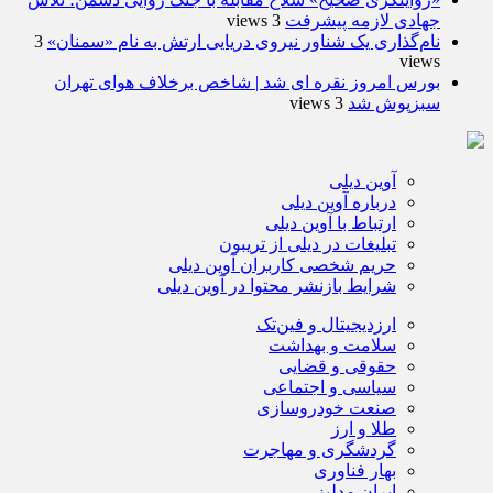
جهادی لازمه پیشرفت
3 views
نام‌گذاری یک شناور نیروی دریایی ارتش به نام «سمنان»
3
views
بورس امروز نقره ای شد | شاخص برخلاف هوای تهران
سبزپوش شد
3 views
آوین دیلی
درباره آوین دیلی
ارتباط با آوین دیلی
تبلیغات در دیلی از تریبون
حریم شخصی کاربران آوین دیلی
شرایط بازنشر محتوا در آوین دیلی
ارزدیجیتال و فین‌تک
سلامت و بهداشت
حقوقی و قضایی
سیاسی و اجتماعی
صنعت خودروسازی
طلا و ارز
گردشگری و مهاجرت
بهار فناوری
ایران مدلبز