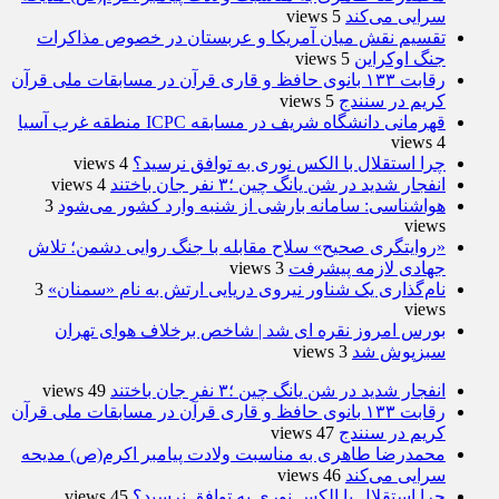
سرایی می‌کند
5 views
تقسیم نقش میان آمریکا و عربستان در خصوص مذاکرات
جنگ اوکراین
5 views
رقابت ۱۳۳ بانوی حافظ و قاری قرآن در مسابقات ملی قرآن
کریم در سنندج
5 views
قهرمانی دانشگاه شریف در مسابقه ICPC منطقه غرب آسیا
4 views
چرا استقلال با الکس نوری به توافق نرسید؟
4 views
انفجار شدید در شن یانگ چین ؛۳ نفر جان باختند
4 views
هواشناسی: سامانه بارشی از شنبه وارد کشور می‌شود
3
views
«روایتگری صحیح» سلاح مقابله با جنگ روایی دشمن؛ تلاش
جهادی لازمه پیشرفت
3 views
نام‌گذاری یک شناور نیروی دریایی ارتش به نام «سمنان»
3
views
بورس امروز نقره ای شد | شاخص برخلاف هوای تهران
سبزپوش شد
3 views
انفجار شدید در شن یانگ چین ؛۳ نفر جان باختند
49 views
رقابت ۱۳۳ بانوی حافظ و قاری قرآن در مسابقات ملی قرآن
کریم در سنندج
47 views
محمدرضا طاهری به مناسبت ولادت پیامبر اکرم(ص) مدیحه
سرایی می‌کند
46 views
چرا استقلال با الکس نوری به توافق نرسید؟
45 views