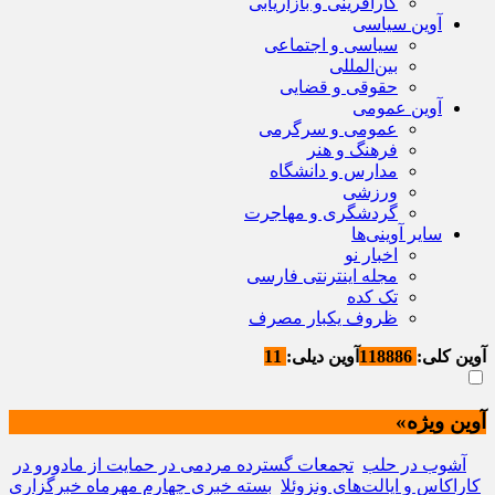
کارآفرینی و بازاریابی
آوین سیاسی
سیاسی و اجتماعی
بین‌المللی
حقوقی و قضایی
آوین عمومی
عمومی و سرگرمی
فرهنگ و هنر
مدارس و دانشگاه
ورزشی
گردشگری و مهاجرت
سایر آوینی‌ها
اخبار نو
مجله اینترنتی فارسی
تک کده
ظروف یکبار مصرف
آوین کلی:
118886
آوین دیلی:
11
آوین ویژه»
آشوب در حلب
تجمعات گسترده مردمی در حمایت از مادورو در
کاراکاس و ایالت‌های ونزوئلا
بسته خبری چهارم مهرماه خبرگزاری