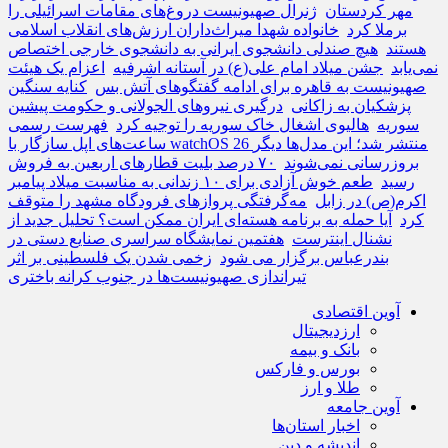
مهر کردستان
ژنرال صهیونیست دروغ‌های مقامات اسرائیلی را
برملا کرد
خانواده شهدا میراث‌داران ارزش‌های انقلاب اسلامی
هستند
هیچ صندلی دانشجوی ایرانی به دانشجوی خارجی اختصاص
نمی‌یابد
جشن میلاد امام علی(ع) در آستانه اشرفیه
اعزام یک هیئت
صهیونیست به قاهره برای ادامه گفتگوهای آتش بس
کنایه سنگین
پزشکیان به زاکانی
درگیری نیروهای الجولانی و حکومت پیشین
سوریه
هالیوی اشغال خاک سوریه را توجیه کرد
فهرست رسمی
ساعت‌های اپل سازگار با watchOS 26 منتشر شد؛ این مدل‌ها دیگر
بروزرسانی نمی‌شوند
۷۰ درصد بلیت قطارهای اربعین به فروش
رسید
طعم خوش آزادی برای ۱۰ زندانی به مناسبت میلاد پیامبر
اکرم(ص) در زابل
مه‌گرفتگی پروازهای فرودگاه مشهد را متوقف
کرد
آیا حمله به برنامه هسته‌ای ایران ممکن است؟ تحلیل جدید از
نشنال اینترست
هفتمین نمایشگاه سراسری صنایع دستی در
بندرعباس برگزار می شود
زخمی شدن یک فلسطینی بر اثر
تیراندازی صهیونیست‌ها در جنوب کرانه باختری
آوین اقتصادی
ارزدیجیتال
بانک و بیمه
بورس و فارکس
طلا و ارز
آوین جامعه
اخبار استان‌ها
اندیشه و دین