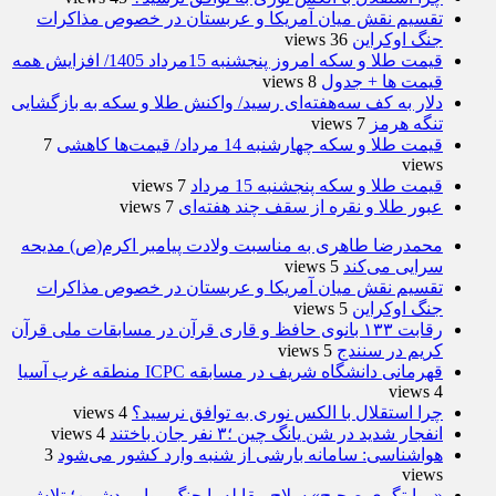
تقسیم نقش میان آمریکا و عربستان در خصوص مذاکرات
جنگ اوکراین
36 views
قیمت طلا و سکه امروز پنجشنبه 15مرداد 1405/ افزایش همه
قیمت ها + جدول
8 views
دلار به کف سه‌هفته‌ای رسید/ واکنش طلا و سکه به بازگشایی
تنگه هرمز
7 views
قیمت طلا و سکه چهارشنبه 14 مرداد/ قیمت‌ها کاهشی
7
views
قیمت طلا و سکه پنجشنبه 15 مرداد
7 views
عبور طلا و نقره از سقف چند هفته‌ای
7 views
محمدرضا طاهری به مناسبت ولادت پیامبر اکرم(ص) مدیحه
سرایی می‌کند
5 views
تقسیم نقش میان آمریکا و عربستان در خصوص مذاکرات
جنگ اوکراین
5 views
رقابت ۱۳۳ بانوی حافظ و قاری قرآن در مسابقات ملی قرآن
کریم در سنندج
5 views
قهرمانی دانشگاه شریف در مسابقه ICPC منطقه غرب آسیا
4 views
چرا استقلال با الکس نوری به توافق نرسید؟
4 views
انفجار شدید در شن یانگ چین ؛۳ نفر جان باختند
4 views
هواشناسی: سامانه بارشی از شنبه وارد کشور می‌شود
3
views
«روایتگری صحیح» سلاح مقابله با جنگ روایی دشمن؛ تلاش