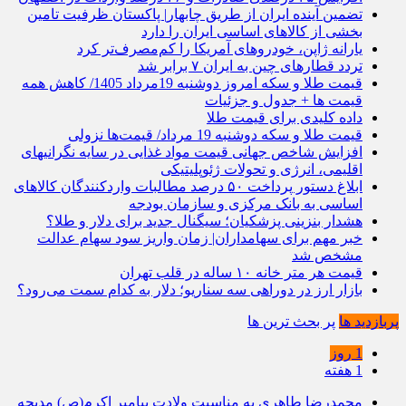
تضمین آینده ایران از طریق چابهار| پاکستان ظرفیت تامین
بخشی از کالاهای اساسی ایران را دارد
یارانه ژاپن، خودروهای آمریکا را کم‌مصرف‌تر کرد
تردد قطارهای چین به ایران ۷ برابر شد
قیمت طلا و سکه امروز دوشنبه 19مرداد 1405/ کاهش همه
قیمت ها + جدول و جزئیات
داده کلیدی برای قیمت طلا
قیمت طلا و سکه دوشنبه 19 مرداد/ قیمت‌ها نزولی
افزایش شاخص جهانی قیمت مواد غذایی در سایه نگرانیهای
اقلیمی، انرژی و تحولات ژئوپلیتیکی
ابلاغ دستور پرداخت ۵۰ درصد مطالبات واردکنندگان کالاهای
اساسی به بانک مرکزی و سازمان بودجه
هشدار بنزینی پزشکیان؛ سیگنال جدید برای دلار و طلا؟
خبر مهم برای سهامداران| زمان واریز سود سهام عدالت
مشخص شد
قیمت هر متر خانه ۱۰ ساله در قلب تهران
بازار ارز در دوراهی سه سناریو؛ دلار به کدام سمت می‌رود؟
پربازدید ها
پر بحث ترین ها
1 روز
1 هفته
محمدرضا طاهری به مناسبت ولادت پیامبر اکرم(ص) مدیحه