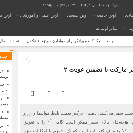
تاریخ :
جمعه, ۱۶ مرداد , ۱۴۰۵
Friday, 7 August , 2026
صادی
آوین جامعه
آوین صنعتی
آوین علمی و آموزشی
آوین س
ومی
سایر آوینی‌ها
 شوکه کننده برانکو برای هوادارن سرخ‌ها + عکس
‌انسداد شمال به جنوب محور 
جدی
1
تضمین کمترین قیمت هواپیما و هتل در سفر مارکت با تضمین عودت ۲
ضرو
توسعه
خبر
نمی‌تو
الز
چقدر 
افت
صد سفر می‌کنید، ذهنتان درگیر قیمت بلیط هواپیما و رزرو
مسکن 
 هزینه‌های بالای سفر ممکن است گاهی آن را به تعویق
ایر
ا را کلا منصرف کند. اینجاست که یک پلتفرم با امکانات ویژه
در مس