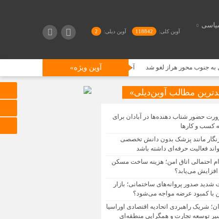
یاسی
آوین کلی:
118842
آوین دیلی:
2
هراز لغو شد
آوین ویژه»
آخرین جزئیات طرح ساماندهی کارکنان دولت | مجلس مخالف است؟
دترین مطالب آوین‌دیلی»
رت حضور شتاب ‌دهنده‌ها در آبادان برای
 کسب‌ و کارها
نگار مانند پزشک بدون دانش تخصصی
اند فعالیت حرفه‌ای داشته باشد
ام احتمالی اتاق امن؛ هزینه ساخت مسکن
افزایش می‌یابد؟
 شدید صدور پروانه‌های ساختمانی؛ بازار
با کمبود عرضه مواجه می‌شود؟
ان؛ شریک راهبردی اتحادیه اقتصادی اوراسیا
یر توسعه تجارت و همگرایی منطقه‌ای