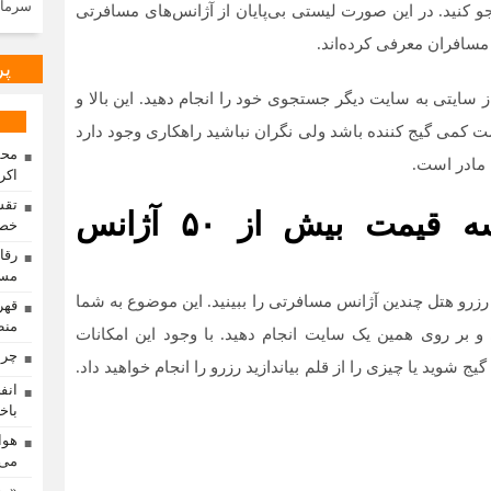
سرمای
کنید. در این صورت لیستی بی‌پایان از آژانس‌های مسافرتی
مسافران معرفی کرده‌اند.
پر
ز سایتی به سایت دیگر جستجوی خود را انجام دهید. این بالا و
 کمی گیج کننده باشد ولی نگران نباشید راهکاری وجود دارد
محم
 مادر است.
اکر
تقس
سفر مارکت؛ پلتفرم مقایسه قیمت بیش از ۵۰ آژانس
خصو
مسا
رزرو هتل چندین آژانس مسافرتی را ببینید. این موضوع به شما
منط
و بر روی همین یک سایت انجام دهید. با وجود این امکانات
چرا
ج شوید یا چیزی را از قلم بیاندازید رزرو را انجام خواهید داد.
باخت
هوا
می‌
«رو