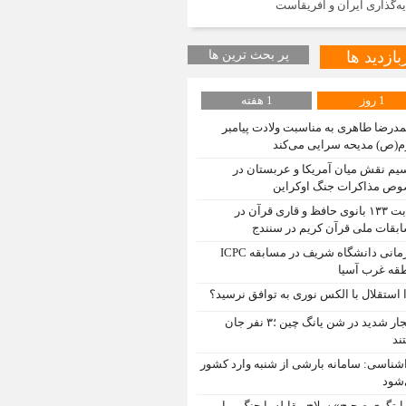
ه‌گذاری ایران و آفریقاست
بازدید ها
پر بحث ترین ها
1 روز
1 هفته
درضا طاهری به مناسبت ولادت پیامبر
م(ص) مدیحه سرایی می‌کند
یم نقش میان آمریکا و عربستان در
ص مذاکرات جنگ اوکراین
رقابت ۱۳۳ بانوی حافظ و قاری قرآن در
بقات ملی قرآن کریم در سنندج
قهرمانی دانشگاه شریف در مسابقه ICPC
قه غرب آسیا
 استقلال با الکس نوری به توافق نرسید؟
انفجار شدید در شن یانگ چین ؛۳ نفر جان
ند
شناسی: سامانه بارشی از شنبه وارد کشور
شود
ایتگری صحیح» سلاح مقابله با جنگ روایی