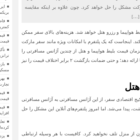
ایر
کت مشکل را حل خواهد کرد. چون علاوه بر اینکه مقایسه
بریکس»
[…]
فاص
کمترین
ط هواپیما و رزرو هتل خواهد شد. هزینه‌های بالای سفر ممکن
قیمت 
کند. اینجاست که یک پلتفرم با امکانات ویژه مانند سفر مارکت
تأک
مان قیمت بلیط هواپیما و هتل از چندین آژانس مسافرتی را
ترانزی
فراهم کرده است؛ تضمین می‌کند کمترین قیمت را به شما ارائه دهد؛ و حتی ضمانت بازگشت ۲ برابر اختلاف قیمت را نیز
باز
مسکن؛
بهر
هتل
تجارت 
قیمت 
ج اقتصادی سفر، از این آژانس مسافرتی به آژانس مسافرتی
شت، پیدا می‌شد. اما امروز پلتفرم‌های آنلاین این مشکل را حل
افزای
کرده‌ا
 از منزل تلف نخواهید کرد. کافیست با هر وسیله ارتباطی
یزد