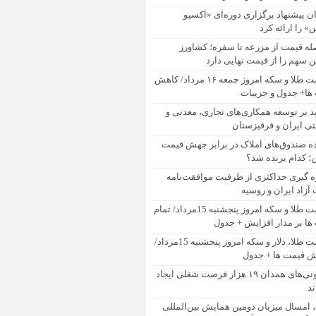
ان پیشنهاد برگزاری دوره‌ای «اکسپو
 را ارائه کرد
له قیمت از مزرعه تا سفره؛ کشاورز
 سهم را از قیمت نهایی دارد
قیمت طلا و سکه امروز جمعه ۱۶ مرداد/ کاهش
ها+ جدول و جزییات
ید بر توسعه همکاری‌های تجاری، معدنی و
تی ایران و قرقیزستان
ده صندوق‌های املاک در برابر جهش قیمت
 کدام برنده شد؟
ه گیری حداکثری از ظرفیت موافقت‌نامه
آزاد ایران و روسیه
قیمت طلا و سکه امروز پنجشنبه 15مرداد/ تمام
ها بر مدار افزایش + جدول
قیمت طلا، دلار و سکه امروز پنجشنبه 15مرداد/
ش قیمت ها + جدول
تعاونی‌های همدان ۱۹ هزار فرصت شغلی ایجاد
ند
، امسال میزبان دومین همایش بین‌المللی