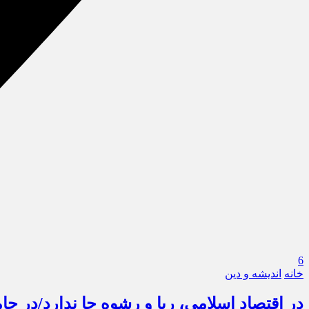
6
خانه
اندیشه و دین
در اقتصاد اسلامی، ربا و رشوه جا ندارد/در جام