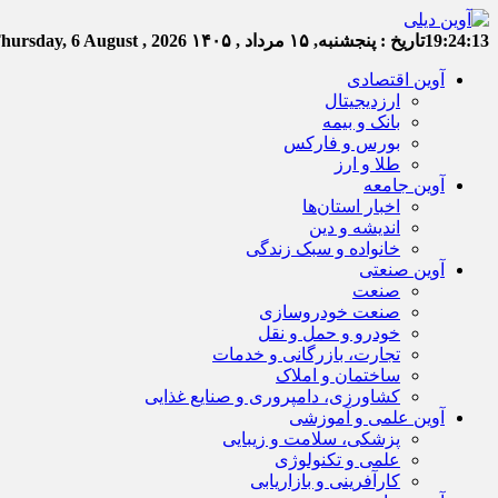
19:24:14
تاریخ :
پنجشنبه, ۱۵ مرداد , ۱۴۰۵
hursday, 6 August , 2026
آوین اقتصادی
ارزدیجیتال
بانک و بیمه
بورس و فارکس
طلا و ارز
آوین جامعه
اخبار استان‌ها
اندیشه و دین
خانواده و سبک زندگی
آوین صنعتی
صنعت
صنعت خودروسازی
خودرو و حمل و نقل
تجارت، بازرگانی و خدمات
ساختمان و املاک
کشاورزی، دامپروری و صنایع غذایی
آوین علمی و آموزشی
پزشکی، سلامت و زیبایی
علمی و تکنولوژی
کارآفرینی و بازاریابی