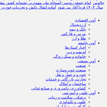
چالوس
امام جمعه رودسر: انسجام ملی مهم‌ترین پشتوانه کشور مق
فرصت مجدد ثبت‌نام در آزمون دکتری (Ph.D) سال ۱۴۰۴ فردا آغاز می شود
آماده انتقال دانش و تجربیات خود در
آوین اقتصادی
ارزدیجیتال
بانک و بیمه
بورس و فارکس
طلا و ارز
آوین جامعه
اخبار استان‌ها
اندیشه و دین
خانواده و سبک زندگی
آوین صنعتی
صنعت
صنعت خودروسازی
خودرو و حمل و نقل
تجارت، بازرگانی و خدمات
ساختمان و املاک
کشاورزی، دامپروری و صنایع غذایی
آوین علمی و آموزشی
پزشکی، سلامت و زیبایی
علمی و تکنولوژی
کارآفرینی و بازاریابی