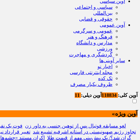
آوین سیاسی
سیاسی و اجتماعی
بین‌المللی
حقوقی و قضایی
آوین عمومی
عمومی و سرگرمی
فرهنگ و هنر
مدارس و دانشگاه
ورزشی
گردشگری و مهاجرت
سایر آوینی‌ها
اخبار نو
مجله اینترنتی فارسی
تک کده
ظروف یکبار مصرف
آوین کلی:
118834
آوین دیلی:
11
آوین ویژه»
لغو مسابقه فوتبال پس از توهین جنسی به داور زن
فوت یک نفر
تجاوز رژیم صهیونیستی در آستانه اشرفیه تشییع شد
تغییر قرارداد 
گران شد؟/ یک پیش‌بینی مهم از قیمت‌ طلا
اکران مستند «چشم‌های