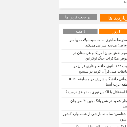
ند
بازدید ها
پر بحث ترین ها
1 روز
1 هفته
درضا طاهری به مناسبت ولادت پیامبر
م(ص) مدیحه سرایی می‌کند
یم نقش میان آمریکا و عربستان در
ص مذاکرات جنگ اوکراین
رقابت ۱۳۳ بانوی حافظ و قاری قرآن در
بقات ملی قرآن کریم در سنندج
قهرمانی دانشگاه شریف در مسابقه ICPC
قه غرب آسیا
 استقلال با الکس نوری به توافق نرسید؟
انفجار شدید در شن یانگ چین ؛۳ نفر جان
ند
شناسی: سامانه بارشی از شنبه وارد کشور
شود
ایتگری صحیح» سلاح مقابله با جنگ روایی