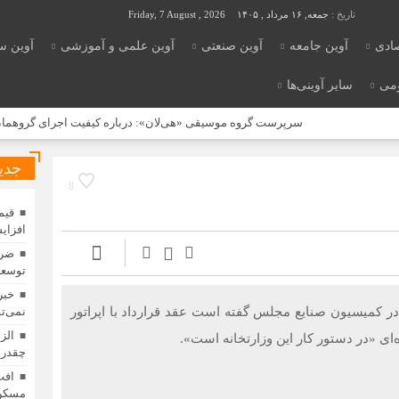
تاریخ :
جمعه, ۱۶ مرداد , ۱۴۰۵
Friday, 7 August , 2026
صادی
آوین جامعه
آوین صنعتی
آوین علمی و آموزشی
آوین س
ومی
سایر آوینی‌ها
سرپرست گروه موسیقی «هی‌لان»: درباره کیفیت اجرای گروهمان ادعا د
جدی
8
افزای
ضرو
توسعه
خبر
در کمیسیون صنایع مجلس گفته است عقد قرارداد با اپراتور
نمی‌تو
الز
‌ای «در دستور کار این وزارتخانه است».
چقدر 
افت
مسکن 