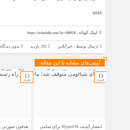
۵۸۵۸
لینک کوتاه :
https://avindaily.com/?p=106928
ارسال توسط :
خبرآنلاین
202 بازدید
بدون دیدگاه
آوینی‌های مشابه با این مقاله:
13
13
فوریه
فوریه
انتشار آپدیت HyperOS برای تمامی
هدفون صورتی و