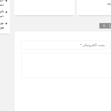
ید
دشم
نام
«سم
بور
: 0
هوا