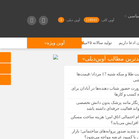
یاسی
آوین کلی:
118843
آوین دیلی:
3
اریم
تولید سالانه ۲۵میلیون تن پنبه در جهان| جایگاه ایران در تولید جهانی پنبه کجاست؟
آوین ویژه»
دترین مطالب آوین‌دیلی»
قیمت طلا و سکه شنبه 17 مرداد/ قیمت‌ها
شی
رت حضور شتاب ‌دهنده‌ها در آبادان برای
 کسب‌ و کارها
نگار مانند پزشک بدون دانش تخصصی
اند فعالیت حرفه‌ای داشته باشد
ام احتمالی اتاق امن؛ هزینه ساخت مسکن
افزایش می‌یابد؟
 شدید صدور پروانه‌های ساختمانی؛ بازار
با کمبود عرضه مواجه می‌شود؟