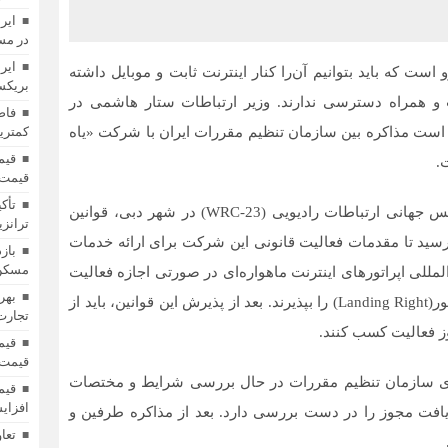
ایر
در مس
ایر
است که باید بتوانیم آن‌را کنار اینترنت ثابت و موبایل داشته
بریکس»
ت و همراه دسترسی ندارند. وزیر ارتباطات ستار هاشمی در
فاص
است مذاکره بین سازمان تنظیم مقررات ایران با شرکت «یاه
کمترین
.
قیمت 
تأک
به نقل از فارس، در آذر 1402 همزمان با اختتامیه کنفرانس جهانی ارتباطات رادیویی (WRC-23) در شهر دبی، قوانین
ترانزی
ید تا مقدمات فعالیت قانونی این شرکت برای ارائه خدمات
باز
مسکن؛
لمللی اپراتورهای اینترنت ماهواره‌ای در صورتی اجازه فعالیت
بهر
در یک کشور را خواهند داشت که قوانین سرزمینی آن کشور(Landing Right) را بپذیرند. بعد از پذیرش این قوانین، باید از
تجارت 
ز فعالیت کسب کنند.
قیمت 
ی سازمان تنظیم مقررات در حال بررسی شرایط و مختصات
افزای
دریافت مجوز را در دست بررسی دارد. بعد از مذاکره طرفین و