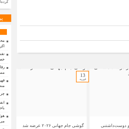
کرده‌ا
پر
محم
اکر
تقس
خصو
مسا
13
فوریه
منط
چرا
باخت
هوا
می‌
 دوست‌داشتنی
گوشی جام جهانی ۲۰۲۶ عرضه شد
«رو