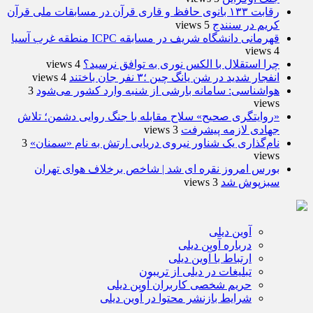
رقابت ۱۳۳ بانوی حافظ و قاری قرآن در مسابقات ملی قرآن
کریم در سنندج
5 views
قهرمانی دانشگاه شریف در مسابقه ICPC منطقه غرب آسیا
4 views
چرا استقلال با الکس نوری به توافق نرسید؟
4 views
انفجار شدید در شن یانگ چین ؛۳ نفر جان باختند
4 views
هواشناسی: سامانه بارشی از شنبه وارد کشور می‌شود
3
views
«روایتگری صحیح» سلاح مقابله با جنگ روایی دشمن؛ تلاش
جهادی لازمه پیشرفت
3 views
نام‌گذاری یک شناور نیروی دریایی ارتش به نام «سمنان»
3
views
بورس امروز نقره ای شد | شاخص برخلاف هوای تهران
سبزپوش شد
3 views
آوین دیلی
درباره آوین دیلی
ارتباط با آوین دیلی
تبلیغات در دیلی از تریبون
حریم شخصی کاربران آوین دیلی
شرایط بازنشر محتوا در آوین دیلی