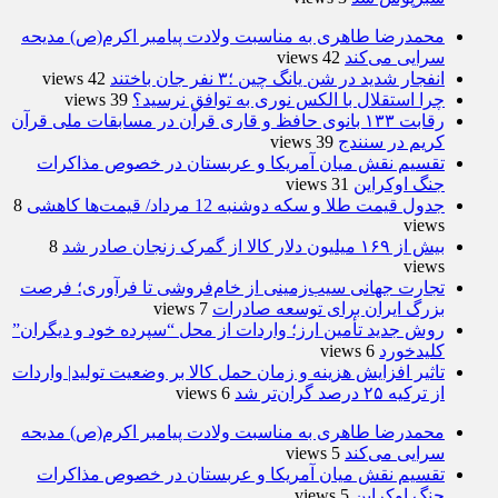
محمدرضا طاهری به مناسبت ولادت پیامبر اکرم(ص) مدیحه
سرایی می‌کند
42 views
انفجار شدید در شن یانگ چین ؛۳ نفر جان باختند
42 views
چرا استقلال با الکس نوری به توافق نرسید؟
39 views
رقابت ۱۳۳ بانوی حافظ و قاری قرآن در مسابقات ملی قرآن
کریم در سنندج
39 views
تقسیم نقش میان آمریکا و عربستان در خصوص مذاکرات
جنگ اوکراین
31 views
جدول قیمت طلا و سکه دوشنبه 12 مرداد/ قیمت‌ها کاهشی
8
views
بیش از ۱۶۹ میلیون دلار کالا از گمرک زنجان صادر شد
8
views
تجارت جهانی سیب‌زمینی از خام‌فروشی تا فرآوری؛ فرصت
بزرگ ایران برای توسعه صادرات
7 views
روش جدید تأمین ارز؛ واردات از محل “سپرده خود و دیگران”
کلیدخورد
6 views
تاثیر افزایش هزینه و زمان حمل کالا بر وضعیت تولید| واردات
از ترکیه ۲۵ درصد گران‌تر شد
6 views
محمدرضا طاهری به مناسبت ولادت پیامبر اکرم(ص) مدیحه
سرایی می‌کند
5 views
تقسیم نقش میان آمریکا و عربستان در خصوص مذاکرات
جنگ اوکراین
5 views