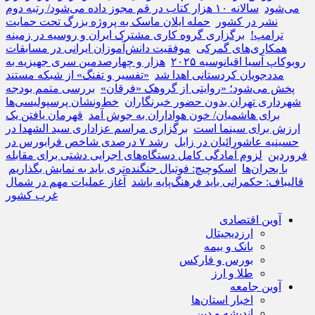
می‌شود
سالانه ۱۰ هزار کتاب در قم مجوز داده می‌شود/ رتبه دوم
نشر در کشور
حمله ایلان ماسک به پروژه بزرگ تحت حمایت
ترامپ!
برگزاری گروه کاری مشترک ایران و روسیه در زمینه
همکاری‌های گمرکی
موفقیت دانش‌آموزان ایرانی در مسابقات
روبوکاپ آسیا اقیانوسیه ۲۰۲۵
هزار و چهارصدمین سری جهیزیه به
مددجویان کردستانی اهدا شد
«تفسیر و تفنگ» از شبکه مستند
پخش می‌شود؛ «روایتی از گروهک «فرقان»
بررسی متمم بودجه
شهرداری تهران بدون حضور خبرنگاران
خط‌ونشان پرسپولیسی‌ها
برای هاشمیان/ خون هواداران به جوش آمد
قهرمان یافتن یک
ارزش برای سینما است
برگزاری مراسم عزاداری سید الشهدا در
حسینیه عاشورائیان در زابل
رشد ۷ درصدی شاخص فرابورس در
فروردین
لزوم آمادگی کامل دستگاه‌های اجرایی دشتی برای مقابله
با بحران‌ها
اسکوچیچ: فوتبال جنگنده‌تری باید به نمایش بگذاریم
قالیباف: حکمرانی باید فرهنگ‌پایه باشد
آغاز عملیات مهم در شمال
غرب کشور
آوین اقتصادی
ارزدیجیتال
بانک و بیمه
بورس و فارکس
طلا و ارز
آوین جامعه
اخبار استان‌ها
اندیشه و دین