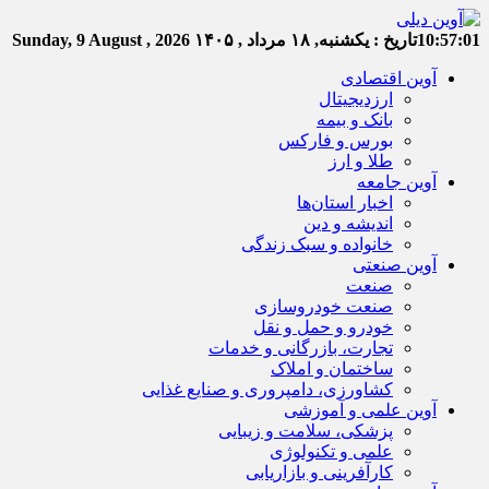
10:57:02
تاریخ :
یکشنبه, ۱۸ مرداد , ۱۴۰۵
Sunday, 9 August , 2026
آوین اقتصادی
ارزدیجیتال
بانک و بیمه
بورس و فارکس
طلا و ارز
آوین جامعه
اخبار استان‌ها
اندیشه و دین
خانواده و سبک زندگی
آوین صنعتی
صنعت
صنعت خودروسازی
خودرو و حمل و نقل
تجارت، بازرگانی و خدمات
ساختمان و املاک
کشاورزی، دامپروری و صنایع غذایی
آوین علمی و آموزشی
پزشکی، سلامت و زیبایی
علمی و تکنولوژی
کارآفرینی و بازاریابی