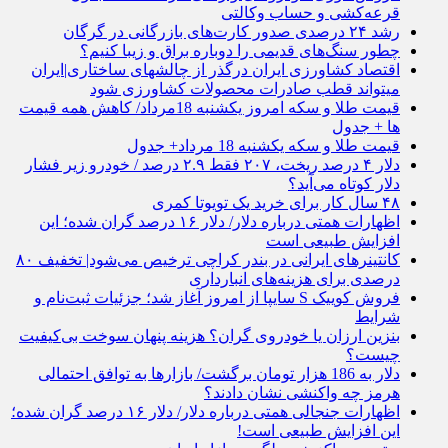
قرعه‌کشی و حساب وکالتی
رشد ۲۴ درصدی صدور کارت‌های بازرگانی در گرگان
چطور سنگ‌های قدیمی را دوباره براق و زیبا کنیم؟
اقتصاد کشاورزی ایران درگذر از چالشهای ساختاری|ایران
میتواند قطب صادرات محصولات کشاورزی شود
قیمت طلا و سکه امروز یکشنبه 18مرداد/ کاهش همه قیمت
ها + جدول
قیمت طلا و سکه یکشنبه 18 مرداد+ جدول
دلار ۴ درصد ریخت، ۲۰۷ فقط ۲.۹ درصد / خودرو زیر فشار
دلار کوتاه می‌آید؟
۴۸ سال کار برای خرید یک تویوتا کمری
اظهارات همتی درباره دلار/ دلار ۱۶ درصد گران شده؛ این
افزایش طبیعی است
کانتینرهای ایرانی در بندر کراچی ترخیص می‌شود| تخفیف ۸۰
درصدی برای هزینه‌های انبارداری
فروش کوییک S سایپا از امروز آغاز شد؛ جزئیات ثبت‌نام و
شرایط
بنزین ارزان یا خودروی گران؟ هزینه پنهان سوخت بی‌کیفیت
چیست؟
دلار به 186 هزار تومان برگشت/ بازارها به توافق احتمالی
هرمز چه واکنشی نشان دادند؟
اظهارات جنجالی همتی درباره دلار/ دلار ۱۶ درصد گران شده؛
این افزایش طبیعی است!