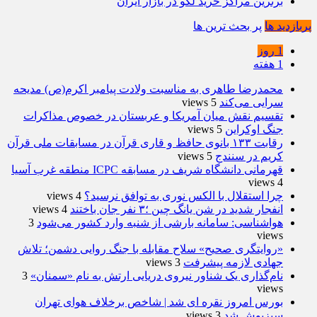
برترین مراکز خرید لگو در بازار ایران
پربازدید ها
پر بحث ترین ها
1 روز
1 هفته
محمدرضا طاهری به مناسبت ولادت پیامبر اکرم(ص) مدیحه
سرایی می‌کند
5 views
تقسیم نقش میان آمریکا و عربستان در خصوص مذاکرات
جنگ اوکراین
5 views
رقابت ۱۳۳ بانوی حافظ و قاری قرآن در مسابقات ملی قرآن
کریم در سنندج
5 views
قهرمانی دانشگاه شریف در مسابقه ICPC منطقه غرب آسیا
4 views
چرا استقلال با الکس نوری به توافق نرسید؟
4 views
انفجار شدید در شن یانگ چین ؛۳ نفر جان باختند
4 views
هواشناسی: سامانه بارشی از شنبه وارد کشور می‌شود
3
views
«روایتگری صحیح» سلاح مقابله با جنگ روایی دشمن؛ تلاش
جهادی لازمه پیشرفت
3 views
نام‌گذاری یک شناور نیروی دریایی ارتش به نام «سمنان»
3
views
بورس امروز نقره ای شد | شاخص برخلاف هوای تهران
سبزپوش شد
3 views