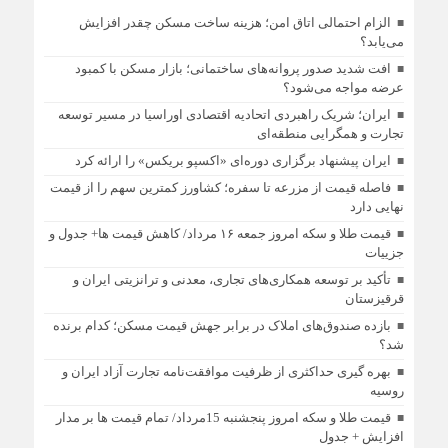
الزام احتمالی اتاق امن؛ هزینه ساخت مسکن چقدر افزایش
می‌یابد؟
افت شدید صدور پروانه‌های ساختمانی؛ بازار مسکن با کمبود
عرضه مواجه می‌شود؟
ایران؛ شریک راهبردی اتحادیه اقتصادی اوراسیا در مسیر توسعه
تجارت و همگرایی منطقه‌ای
ایران پیشنهاد برگزاری دوره‌ای «اکسپو بریکس» را ارائه کرد
فاصله قیمت از مزرعه تا سفره؛ کشاورز کمترین سهم را از قیمت
نهایی دارد
قیمت طلا و سکه امروز جمعه ۱۶ مرداد/ کاهش قیمت ها+ جدول و
جزییات
تأکید بر توسعه همکاری‌های تجاری، معدنی و ترانزیتی ایران و
قرقیزستان
بازده صندوق‌های املاک در برابر جهش قیمت مسکن؛ کدام برنده
شد؟
بهره گیری حداکثری از ظرفیت موافقت‌نامه تجارت آزاد ایران و
روسیه
قیمت طلا و سکه امروز پنجشنبه 15مرداد/ تمام قیمت ها بر مدار
افزایش + جدول