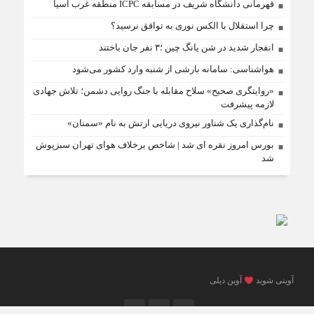
قهرمانی دانشگاه شریف در مسابقه ICPC منطقه غرب آسیا
چرا استقلال با الکس نوری به توافق نرسید؟
انفجار شدید در شن یانگ چین ؛۳ نفر جان باختند
هواشناسی: سامانه بارشی از شنبه وارد کشور می‌شود
«روایتگری صحیح» سلاح مقابله با جنگ روایی دشمن؛ تلاش جهادی
لازمه پیشرفت
نام‌گذاری یک شناور نیروی دریایی ارتش به نام «سمنان»
بورس امروز نقره ای شد | شاخص برخلاف هوای تهران سبزپوش
شد
آوینی شوید
آوین دیلی