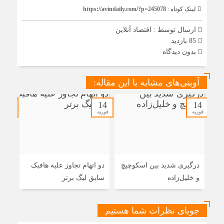
لینک کوتاه :
https://avindaily.com/?p=245078
ارسال توسط :
اقتصاد آنلاین
85 بازدید
بدون دیدگاه
آوینی‌های مشابه با این مقاله:
14
14
14
فوریه
فوریه
فوریه
درگیری شدید بین اسکوچیچ
دو اتهام تجاوز علیه هافبک
گل 
و خلیل‌زاده
سابق لیگ برتر
ایرا
جویای نظرات شما هستیم