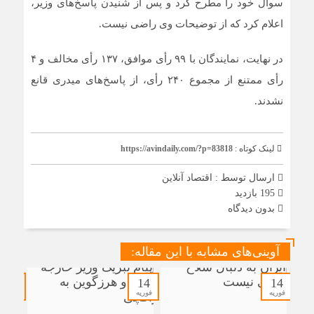
سوال خود را مطرح کرد و پس از شنیدن پاسخ‌های وزیر،
اعلام کرد که از توضیحات وی راضی نیست.
در نهایت، نمایندگان با ۹۹ رأی موافق، ۱۳۷ رأی مخالف و ۴
رأی ممتنع از مجموع ۲۴۰ رأی، از پاسخ‌های میدری قانع
نشدند.
لینک کوتاه :
https://avindaily.com/?p=83818
ارسال توسط :
اقتصاد آنلاین
195 بازدید
بدون دیدگاه
آوینی‌های مشابه با این مقاله:
14
14
14
فوریه
فوریه
فوریه