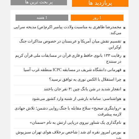
پربازدید ها
پر بحث ترین ها
1 روز
1 هفته
محمدرضا طاهری به مناسبت ولادت پیامبر اکرم(ص) مدیحه سرایی
می‌کند
تقسیم نقش میان آمریکا و عربستان در خصوص مذاکرات جنگ
اوکراین
رقابت ۱۳۳ بانوی حافظ و قاری قرآن در مسابقات ملی قرآن کریم
در سنندج
قهرمانی دانشگاه شریف در مسابقه ICPC منطقه غرب آسیا
چرا استقلال با الکس نوری به توافق نرسید؟
انفجار شدید در شن یانگ چین ؛۳ نفر جان باختند
هواشناسی: سامانه بارشی از شنبه وارد کشور می‌شود
«روایتگری صحیح» سلاح مقابله با جنگ روایی دشمن؛ تلاش جهادی
لازمه پیشرفت
نام‌گذاری یک شناور نیروی دریایی ارتش به نام «سمنان»
بورس امروز نقره ای شد | شاخص برخلاف هوای تهران سبزپوش
شد