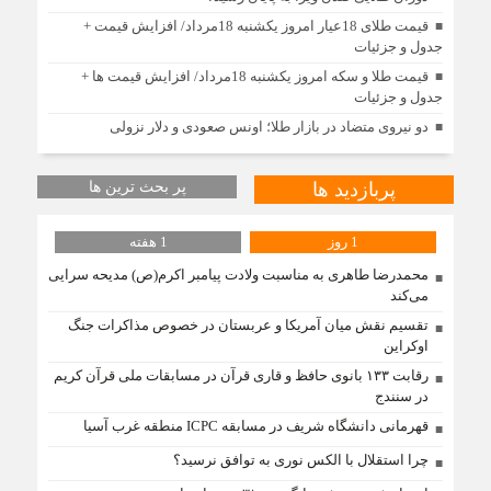
قیمت طلای 18عیار امروز یکشنبه 18مرداد/ افزایش قیمت +
جدول و جزئیات
قیمت طلا و سکه امروز یکشنبه 18مرداد/ افزایش قیمت ها +
جدول و جزئیات
دو نیروی متضاد در بازار طلا؛ اونس صعودی و دلار نزولی
پربازدید ها
پر بحث ترین ها
1 روز
1 هفته
محمدرضا طاهری به مناسبت ولادت پیامبر اکرم(ص) مدیحه سرایی
می‌کند
تقسیم نقش میان آمریکا و عربستان در خصوص مذاکرات جنگ
اوکراین
رقابت ۱۳۳ بانوی حافظ و قاری قرآن در مسابقات ملی قرآن کریم
در سنندج
قهرمانی دانشگاه شریف در مسابقه ICPC منطقه غرب آسیا
چرا استقلال با الکس نوری به توافق نرسید؟