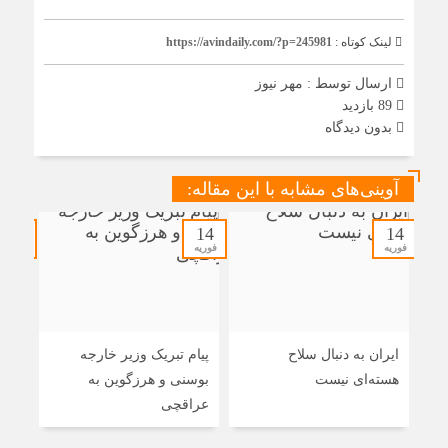
لینک کوتاه :
https://avindaily.com/?p=245981
ارسال توسط :
مهر نیوز
89 بازدید
بدون دیدگاه
آوینی‌های مشابه با این مقاله:
14
14
14
فوریه
فوریه
فوریه
ایران به دنبال سلاح
پیام تبریک وزیر خارجه
حضو
هسته‌ای نیست
بوسنی و هرزگوین به
منزل
عراقچی
شوش