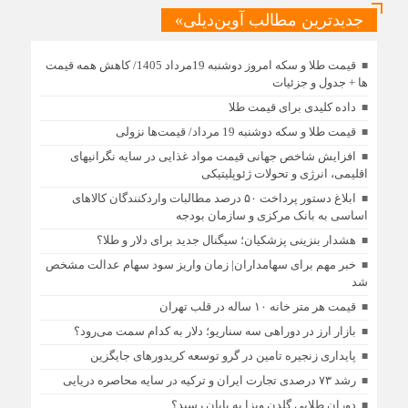
جدیدترین مطالب آوین‌دیلی»
قیمت طلا و سکه امروز دوشنبه 19مرداد 1405/ کاهش همه قیمت
ها + جدول و جزئیات
داده کلیدی برای قیمت طلا
قیمت طلا و سکه دوشنبه 19 مرداد/ قیمت‌ها نزولی
افزایش شاخص جهانی قیمت مواد غذایی در سایه نگرانیهای
اقلیمی، انرژی و تحولات ژئوپلیتیکی
ابلاغ دستور پرداخت ۵۰ درصد مطالبات واردکنندگان کالاهای
اساسی به بانک مرکزی و سازمان بودجه
هشدار بنزینی پزشکیان؛ سیگنال جدید برای دلار و طلا؟
خبر مهم برای سهامداران| زمان واریز سود سهام عدالت مشخص
شد
قیمت هر متر خانه ۱۰ ساله در قلب تهران
بازار ارز در دوراهی سه سناریو؛ دلار به کدام سمت می‌رود؟
پایداری زنجیره تامین در گرو توسعه کریدورهای جایگزین
رشد ۷۳ درصدی تجارت ایران و ترکیه در سایه محاصره دریایی
دوران طلایی گلدن ویزا به پایان رسید؟