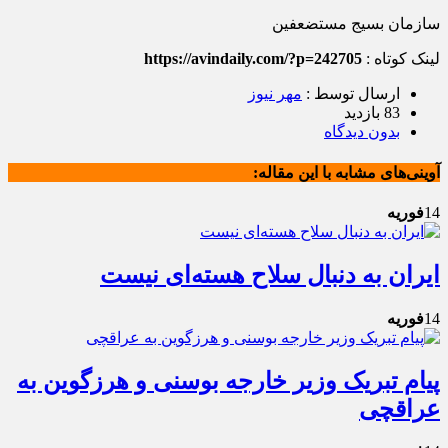
سازمان بسیج مستضعفین
لینک کوتاه :
https://avindaily.com/?p=242705
ارسال توسط :
مهر نیوز
83 بازدید
بدون دیدگاه
آوینی‌های مشابه با این مقاله:
14
فوریه
ایران به دنبال سلاح هسته‌ای نیست
14
فوریه
پیام تبریک وزیر خارجه بوسنی و هرزگوین به
عراقچی