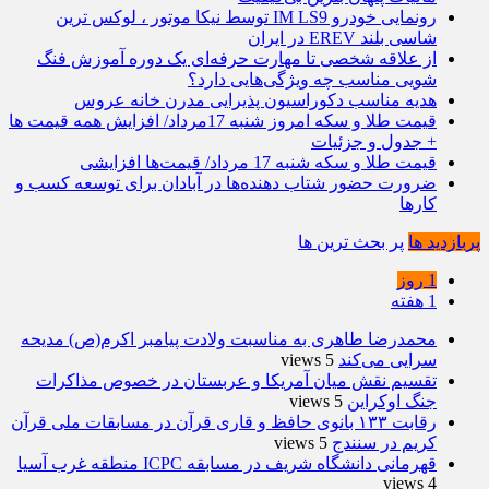
رونمایی خودرو IM LS9 توسط نیکا موتور ، لوکس ترین
شاسی بلند EREV در ایران
از علاقه شخصی تا مهارت حرفه‌ای یک دوره آموزش فنگ
شویی مناسب چه ویژگی‌هایی دارد؟
هدیه مناسب دکوراسیون پذیرایی مدرن خانه عروس
قیمت طلا و سکه امروز شنبه 17مرداد/ افزایش همه قیمت ها
+ جدول و جزئیات
قیمت طلا و سکه شنبه 17 مرداد/ قیمت‌ها افزایشی
ضرورت حضور شتاب ‌دهنده‌ها در آبادان برای توسعه کسب‌ و
کارها
پربازدید ها
پر بحث ترین ها
1 روز
1 هفته
محمدرضا طاهری به مناسبت ولادت پیامبر اکرم(ص) مدیحه
سرایی می‌کند
5 views
تقسیم نقش میان آمریکا و عربستان در خصوص مذاکرات
جنگ اوکراین
5 views
رقابت ۱۳۳ بانوی حافظ و قاری قرآن در مسابقات ملی قرآن
کریم در سنندج
5 views
قهرمانی دانشگاه شریف در مسابقه ICPC منطقه غرب آسیا
4 views