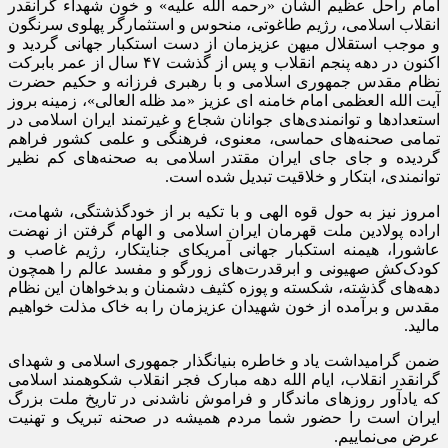
امام راحل عظیم الشأن «رحمه الله علیه» و خون شهداء گرانقدر
انقلاب اسلامی، رژیم طاغوتی، منحوس و استثمارگر پهلوی سرنگون
و موجب استقلال میهن عزیزمان از دست استکبار جهانی گردید و
اکنون در دهه پنجم انقلاب و پس از گذشت ۴۷ سال از عمر بابرکت
نظام مقدس جمهوری اسلامی و با رهبری فرزانه و حکیم حضرت
آیت الله العظمی امام خامنه ای عزیز «مد ظله العالی»، زمینه بروز
استعدادها و توانمندی‌های جوانان شجاع و غیرتمند ایران اسلامی در
تمامی صحنه‌های حماسی، معنوی، فرهنگی و علمی کشور فراهم
گردیده و جای جای ایران مقتدر اسلامی به صحنه‌های کم نظیر
توانمندی، ابتکار و خلاقیت تبدیل شده است.
امروز نیز به حول قوه الهی و با تکیه بر از خودگذشتگی، شهامت،
اراده پولادین ملت قهرمان ایران اسلامی و الهام گرفتن از نهضت
عاشورا، هیمنه استکبار جهانی آمریکای جنایتکار، رژیم غاصب و
کودک‌کش صهیونی و ابرقدرت‌های زورگو و مفسد عالم را همچون
دهه‌های گذشته، شکسته و پوزه کثیف دشمنان و بدخواهان این نظام
مقدس و برآمده از خون شهیدان عزیزمان را به خاک مذلت خواهیم
مالید.
ضمن گرامیداشت یاد و خاطره بنیانگذار جمهوری اسلامی و شهدای
گرانقدر انقلاب، ایام الله دهه مبارک فجر انقلاب شکوهمند اسلامی
که یادآور روزهای ماندگار و فراموش ناشدنی در تاریخ ملت بزرگ
ایران است را حضور شما مردم همیشه در صحنه تبریک و تهنیت
عرض می‌نماییم.