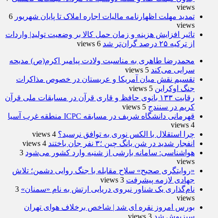
views
تمدید مهلت اظهارنامه مالیات اجاره املاک تا پایان شهریور
6
views
تاثیر افزایش هزینه و زمان حمل کالا بر وضعیت تولید| واردات
از ترکیه ۲۵ درصد گران‌تر شد
6 views
محمدرضا طاهری به مناسبت ولادت پیامبر اکرم(ص) مدیحه
سرایی می‌کند
5 views
تقسیم نقش میان آمریکا و عربستان در خصوص مذاکرات
جنگ اوکراین
5 views
رقابت ۱۳۳ بانوی حافظ و قاری قرآن در مسابقات ملی قرآن
کریم در سنندج
5 views
قهرمانی دانشگاه شریف در مسابقه ICPC منطقه غرب آسیا
4 views
چرا استقلال با الکس نوری به توافق نرسید؟
4 views
انفجار شدید در شن یانگ چین ؛۳ نفر جان باختند
4 views
هواشناسی: سامانه بارشی از شنبه وارد کشور می‌شود
3
views
«روایتگری صحیح» سلاح مقابله با جنگ روایی دشمن؛ تلاش
جهادی لازمه پیشرفت
3 views
نام‌گذاری یک شناور نیروی دریایی ارتش به نام «سمنان»
3
views
بورس امروز نقره ای شد | شاخص برخلاف هوای تهران
سبزپوش شد
3 views