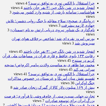
چرا استقلال با الکس نوری به توافق نرسید؟
4 views
انفجار شدید در شن یانگ چین ؛۳ نفر جان باختند
4 views
هواشناسی: سامانه بارشی از شنبه وارد کشور می‌شود
3
views
«روایتگری صحیح» سلاح مقابله با جنگ روایی دشمن؛ تلاش
جهادی لازمه پیشرفت
3 views
نام‌گذاری یک شناور نیروی دریایی ارتش به نام «سمنان»
3
views
بورس امروز نقره ای شد | شاخص برخلاف هوای تهران
سبزپوش شد
3 views
انفجار شدید در شن یانگ چین ؛۳ نفر جان باختند
45 views
رقابت ۱۳۳ بانوی حافظ و قاری قرآن در مسابقات ملی قرآن
کریم در سنندج
45 views
محمدرضا طاهری به مناسبت ولادت پیامبر اکرم(ص) مدیحه
سرایی می‌کند
45 views
چرا استقلال با الکس نوری به توافق نرسید؟
41 views
تقسیم نقش میان آمریکا و عربستان در خصوص مذاکرات
جنگ اوکراین
36 views
بیش از ۱۶۹ میلیون دلار کالا از گمرک زنجان صادر شد
8
views
تجارت جهانی سیب‌زمینی از خام‌فروشی تا فرآوری؛ فرصت
بزرگ ایران برای توسعه صادرات
7 views
جدول قیمت طلا و سکه دوشنبه 12 مرداد/ قیمت‌ها کاهشی
7