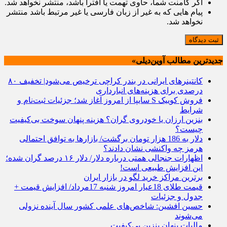
اگر کامنت شما، حاوی تهمت یا افترا باشد، منتشر نخواهد شد.
پیام هایی که به غیر از زبان فارسی یا غیر مرتبط باشد منتشر
نخواهد شد.
ثبت دیدگاه
جدیدترین مطالب آوین‌دیلی»
کانتینرهای ایرانی در بندر کراچی ترخیص می‌شود| تخفیف ۸۰
درصدی برای هزینه‌های انبارداری
فروش کوییک S سایپا از امروز آغاز شد؛ جزئیات ثبت‌نام و
شرایط
بنزین ارزان یا خودروی گران؟ هزینه پنهان سوخت بی‌کیفیت
چیست؟
دلار به 186 هزار تومان برگشت/ بازارها به توافق احتمالی
هرمز چه واکنشی نشان دادند؟
اظهارات جنجالی همتی درباره دلار/ دلار ۱۶ درصد گران شده؛
این افزایش طبیعی است!
برترین مراکز خرید لگو در بازار ایران
قیمت طلای 18عیار امروز شنبه 17مرداد/ افزایش قیمت +
جدول و جزئیات
حسین افشین: شاخص‌های علمی کشور سال آینده نزولی
می‌شوند
مالیات پنهان بنزین بی‌کیفیت