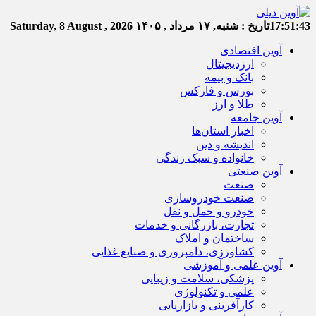
17:51:43
تاریخ :
شنبه, ۱۷ مرداد , ۱۴۰۵
Saturday, 8 August , 2026
آوین اقتصادی
ارزدیجیتال
بانک و بیمه
بورس و فارکس
طلا و ارز
آوین جامعه
اخبار استان‌ها
اندیشه و دین
خانواده و سبک زندگی
آوین صنعتی
صنعت
صنعت خودروسازی
خودرو و حمل و نقل
تجارت، بازرگانی و خدمات
ساختمان و املاک
کشاورزی، دامپروری و صنایع غذایی
آوین علمی و آموزشی
پزشکی، سلامت و زیبایی
علمی و تکنولوژی
کارآفرینی و بازاریابی