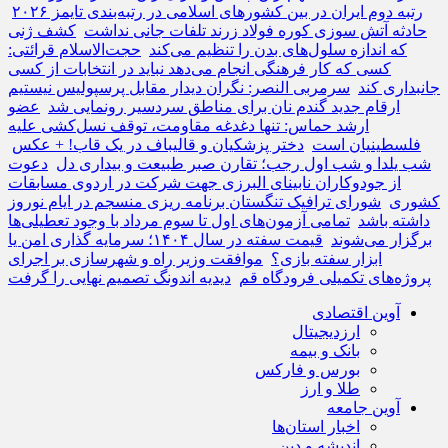
رتبه دوم ایران در بین کشورهای اسلامی در رتبه‌بندی تایمز ۲۰۲۶
حادثه آتش سوزی کوره فولاد زرند تلفات جانی نداشت
کشف ژنی
که اندازه سلول‌های بدن را تنظیم می‌کند
حجت‌الاسلام قرائتی:
کسی که کار فرهنگی انجام می‌دهد نباید در انتخابات از کسی
جانبداری کند
سرمربی النصر: نگران دیدار مقابل پرسپولیس نیستیم
ارقام جدید گندم نان برای مناطق سردسیر رونمایی شد
عضو
ارشد حماس: تنها دغدغه مقاومت، توقف نسل‌کشی علیه
فلسطینیان است
دختر پزشکیان و قالیباف در یک قاب! + عکس
شب یلدا و شب اول رجب؛ تقارن صبر طبیعت و بیداری دل
دعوت
از جودوکاران نابینای البرزی جهت شرکت در اردوی مسابقات
کشوری
شورای ترافیک تنگستان برنامه ریزی منسجم در ایام نوروز
داشته باشد
تمامی آزمون‌های اول تا سوم مرداد با وجود تعطیلی‌ها
برگزار می‌شوند
قیمت سفته در سال ۱۴۰۴؛ سرمایه‌ گذاری امن یا
ابزار سفته‌ بازی؟
موافقت وزیر راه و شهرسازی بر اجرای
پروژه‌های تکمیلی فرودگاه قم
دیدیه اندونگ تصمیم نهایی را گرفت
آوین اقتصادی
ارزدیجیتال
بانک و بیمه
بورس و فارکس
طلا و ارز
آوین جامعه
اخبار استان‌ها
اندیشه و دین