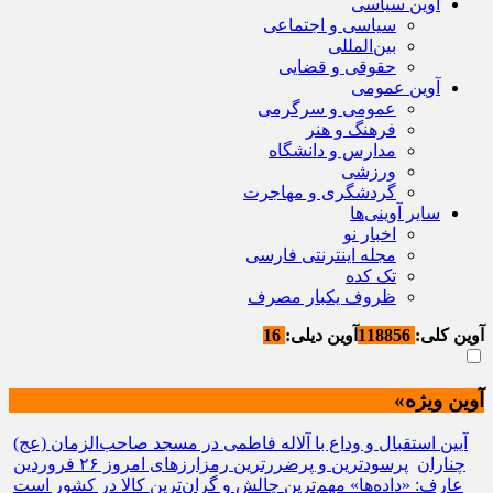
آوین سیاسی
سیاسی و اجتماعی
بین‌المللی
حقوقی و قضایی
آوین عمومی
عمومی و سرگرمی
فرهنگ و هنر
مدارس و دانشگاه
ورزشی
گردشگری و مهاجرت
سایر آوینی‌ها
اخبار نو
مجله اینترنتی فارسی
تک کده
ظروف یکبار مصرف
آوین کلی:
118856
آوین دیلی:
16
آوین ویژه»
آیین استقبال و وداع با آلاله فاطمی در مسجد صاحب‌الزمان (عج)
چناران
پرسودترین و پرضررترین رمزارزهای امروز ۲۶ فروردین
عارف: «داده‌ها» مهم‌ترین چالش و گران‌ترین کالا در کشور است