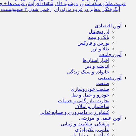
قیمت طلا و سکه امروز دوشنبه 3آذر 1404/ افزایش قیمت ها + جدول
آبگرفتگی معابر در غرب مازندران
زخمی شدن ۲ صهیونیست در تیراندازی کرانه باختری
آوین اقتصادی
ارزدیجیتال
بانک و بیمه
بورس و فارکس
طلا و ارز
آوین جامعه
اخبار استان‌ها
اندیشه و دین
خانواده و سبک زندگی
آوین صنعتی
صنعت
صنعت خودروسازی
خودرو و حمل و نقل
تجارت، بازرگانی و خدمات
ساختمان و املاک
کشاورزی، دامپروری و صنایع غذایی
آوین علمی و آموزشی
پزشکی، سلامت و زیبایی
علمی و تکنولوژی
کارآفرینی و بازاریابی