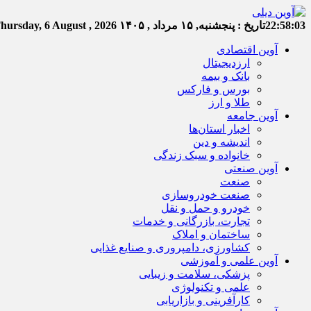
22:58:04
تاریخ :
پنجشنبه, ۱۵ مرداد , ۱۴۰۵
hursday, 6 August , 2026
آوین اقتصادی
ارزدیجیتال
بانک و بیمه
بورس و فارکس
طلا و ارز
آوین جامعه
اخبار استان‌ها
اندیشه و دین
خانواده و سبک زندگی
آوین صنعتی
صنعت
صنعت خودروسازی
خودرو و حمل و نقل
تجارت، بازرگانی و خدمات
ساختمان و املاک
کشاورزی، دامپروری و صنایع غذایی
آوین علمی و آموزشی
پزشکی، سلامت و زیبایی
علمی و تکنولوژی
کارآفرینی و بازاریابی