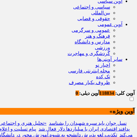
آوین سیاسی
سیاسی و اجتماعی
بین‌المللی
حقوقی و قضایی
آوین عمومی
عمومی و سرگرمی
فرهنگ و هنر
مدارس و دانشگاه
ورزشی
گردشگری و مهاجرت
سایر آوینی‌ها
اخبار نو
مجله اینترنتی فارسی
تک کده
ظروف یکبار مصرف
آوین کلی:
118834
آوین دیلی:
0
آوین ویژه»
نسل جوان باید سیره شهیدان را بشناسد
«تحلیل هنری و اجتماع
پدافند اقتصادی ایران با میلیاردها دلار فعال شد
پیام تسلیت و اعلا
می‌کند
تکذیب لغو پذیرش دانشجو به شیوه آموزش محور در دانشگاه 