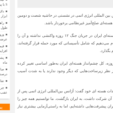
S با پیش‌پرداخت ۵۰۰ میلیونی
دلا
نس بین المللی انرژی اتمی در نشستی در حاشیه شصت و دومین
ابزار 
 هسته‌ای صلح‌آمیز غیرنظامی برخوردار باشد.
راه
طول ع
ورو
«رافائل گروسی» که هنوز در قبال حمله به تاسیسات هسته‌ای ایران در جریان جنگ ۱۲ روزه واکنشی نداشته و آن را
عرضه 
م می‌دهیم که شامل تأسیساتی که مورد حمله قرار گرفته‌اند،
 بگذارد.
افزای
ماه
همچنین مدعی شد: باید بپذیریم که پس از جنگ ۱۲ روزه، کل چشم‌انداز هسته‌ای ایران به‌طور اساسی تغییر کرده
ه از نظر زیرساخت‌هایی که دیگر وجود ندارند یا به شدت آسیب
درصدی
تفا
چرا
هدات هسته ای خود گفت: آژانس بین‌المللی انرژی اتمی پس از
عقب م
آن شرکت داشت، به ایران بازگشت. ما توانستیم همه چیز را
ران پیشرفت‌هایی داشته‌ایم، اما به راستی‌آزمایی بیشتری نیاز
پر