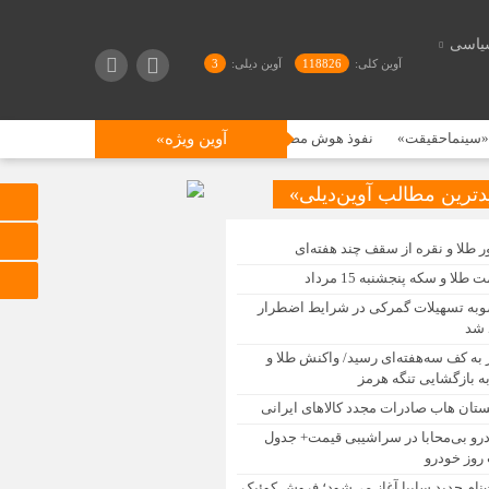
یاسی
آوین کلی:
118826
آوین دیلی:
3
احقیقت»
نفوذ هوش مصنوعی به بازار در ۲۰۲۶؛ افزایش مدل‌های تعاملی و «جهان»
آوین ویژه»
دترین مطالب آوین‌دیلی»
ر طلا و نقره از سقف چند هفته‌ای
 طلا و سکه پنجشنبه 15 مرداد
به تسهیلات گمرکی در شرایط اضطرار
 شد
ر به کف سه‌هفته‌ای رسید/ واکنش طلا و
ه بازگشایی تنگه هرمز
ستان هاب صادرات مجدد کالاهای ایرانی
رو بی‌محابا در سراشیبی قیمت+ جدول
روز خودرو
‌نام جدید سایپا آغاز می‌شود؛ فروش کوئیک