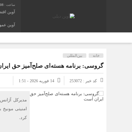
:09
آوین اقت
آوین عم
خانه
بین‌المللی
گروسی: برنامه هسته‌ای صلح‌آمیز حق ایر
کد خبر : 253072
14 فوریه 2026 - 1:51
مدیرکل آژانس 
امنیتی مونیخ ب
کرد.