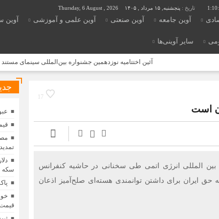
1:10
تاریخ :
پنجشنبه, ۱۵ مرداد , ۱۴۰۵
Thursday, 6 August , 2026
صادی
آوین جامعه
آوین صنعتی
آوین علمی و آموزشی
آوین س
ومی
سایر آوینی‌ها
آئین اختتامیه نوزدهمین جشنواره بین‌المللی سینمای مستند «سینم
جدی
17
ان است
عبو
قیمت
مصو
تمدید
دلا
بین المللی انرژی اتمی طی سخنانی در حاشیه کنفرانس
سکه ب
ه حق ایران برای داشتن توانمندی هسته‌ای صلح‌آمیز اذعان
پاک
خود
قیمت 
ثبت