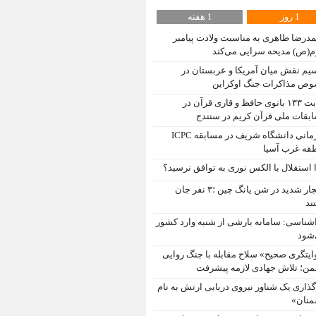
1 روز
1 هفته
درضا طاهری به مناسبت ولادت پیامبر
م(ص) مدیحه سرایی می‌کند
یم نقش میان آمریکا و عربستان در
ص مذاکرات جنگ اوکراین
رقابت ۱۳۳ بانوی حافظ و قاری قرآن در
بقات ملی قرآن کریم در سنندج
قهرمانی دانشگاه شریف در مسابقه ICPC
قه غرب آسیا
 استقلال با الکس نوری به توافق نرسید؟
انفجار شدید در شن یانگ چین ؛۳ نفر جان
ند
شناسی: سامانه بارشی از شنبه وارد کشور
شود
ایتگری صحیح» سلاح مقابله با جنگ روایی
ن؛ تلاش جهادی لازمه پیشرفت
‌گذاری یک شناور نیروی دریایی ارتش به نام
نان»