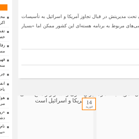
 تحت مدیریتش در قبال تجاوز آمریکا و اسرائیل به تأسیسات
محم
اکر
سی‌های مربوط به برنامه هسته‌ای این کشور ممکن اما «بسیار
تقس
خصو
مسا
منط
چرا
باخت
هوا
14
می‌
فوریه
«رو
دشم
نام
«سم