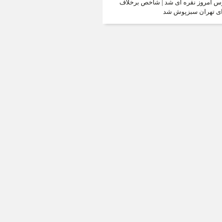
س امروز نقره ای شد | شاخص برخلاف
ی تهران سبزپوش شد