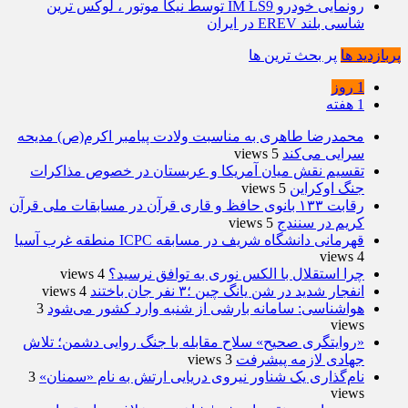
رونمایی خودرو IM LS9 توسط نیکا موتور ، لوکس ترین
شاسی بلند EREV در ایران
پربازدید ها
پر بحث ترین ها
1 روز
1 هفته
محمدرضا طاهری به مناسبت ولادت پیامبر اکرم(ص) مدیحه
سرایی می‌کند
5 views
تقسیم نقش میان آمریکا و عربستان در خصوص مذاکرات
جنگ اوکراین
5 views
رقابت ۱۳۳ بانوی حافظ و قاری قرآن در مسابقات ملی قرآن
کریم در سنندج
5 views
قهرمانی دانشگاه شریف در مسابقه ICPC منطقه غرب آسیا
4 views
چرا استقلال با الکس نوری به توافق نرسید؟
4 views
انفجار شدید در شن یانگ چین ؛۳ نفر جان باختند
4 views
هواشناسی: سامانه بارشی از شنبه وارد کشور می‌شود
3
views
«روایتگری صحیح» سلاح مقابله با جنگ روایی دشمن؛ تلاش
جهادی لازمه پیشرفت
3 views
نام‌گذاری یک شناور نیروی دریایی ارتش به نام «سمنان»
3
views