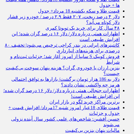
ها + جدول
قیمت طلا و سکه یکشنبه 18 مرداد+ جدول
دلار ۴ درصد ریخت، ۲۰۷ فقط ۲.۹ درصد / خودرو زیر فشار
دلار کوتاه می‌آید؟
۴۸ سال کار برای خرید یک تویوتا کمری
اظهارات همتی درباره دلار/ دلار ۱۶ درصد گران شده؛ این
افزایش طبیعی است
کانتینرهای ایرانی در بندر کراچی ترخیص می‌شود| تخفیف ۸۰
درصدی برای هزینه‌های انبارداری
فروش کوییک S سایپا از امروز آغاز شد؛ جزئیات ثبت‌نام و
شرایط
بنزین ارزان یا خودروی گران؟ هزینه پنهان سوخت بی‌کیفیت
چیست؟
دلار به 186 هزار تومان برگشت/ بازارها به توافق احتمالی
هرمز چه واکنشی نشان دادند؟
اظهارات جنجالی همتی درباره دلار/ دلار ۱۶ درصد گران شده؛
این افزایش طبیعی است!
برترین مراکز خرید لگو در بازار ایران
قیمت طلای 18عیار امروز شنبه 17مرداد/ افزایش قیمت +
جدول و جزئیات
حسین افشین: شاخص‌های علمی کشور سال آینده نزولی
می‌شوند
مالیات پنهان بنزین بی‌کیفیت