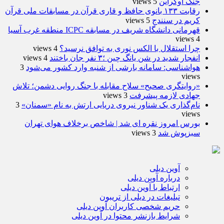
جنگ اوکراین
5 views
رقابت ۱۳۳ بانوی حافظ و قاری قرآن در مسابقات ملی قرآن
کریم در سنندج
5 views
قهرمانی دانشگاه شریف در مسابقه ICPC منطقه غرب آسیا
4 views
چرا استقلال با الکس نوری به توافق نرسید؟
4 views
انفجار شدید در شن یانگ چین ؛۳ نفر جان باختند
4 views
هواشناسی: سامانه بارشی از شنبه وارد کشور می‌شود
3
views
«روایتگری صحیح» سلاح مقابله با جنگ روایی دشمن؛ تلاش
جهادی لازمه پیشرفت
3 views
نام‌گذاری یک شناور نیروی دریایی ارتش به نام «سمنان»
3
views
بورس امروز نقره ای شد | شاخص برخلاف هوای تهران
سبزپوش شد
3 views
آوین دیلی
درباره آوین دیلی
ارتباط با آوین دیلی
تبلیغات در دیلی از تریبون
حریم شخصی کاربران آوین دیلی
شرایط بازنشر محتوا در آوین دیلی