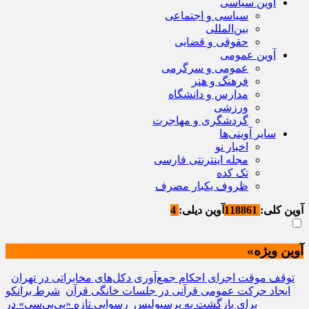
آوین سیاسی
سیاسی و اجتماعی
بین‌المللی
حقوقی و قضایی
آوین عمومی
عمومی و سرگرمی
فرهنگ و هنر
مدارس و دانشگاه
ورزشی
گردشگری و مهاجرت
سایر آوینی‌ها
اخبار نو
مجله اینترنتی فارسی
تک کده
ظروف یکبار مصرف
آوین کلی:
118861
آوین دیلی:
4
آوین ویژه»
توقف موقت اجرای احکام جمع‌آوری دکل‌های مخابراتی در تهران
ایجاد حرکت عمومی قرآنی در جلسات خانگی قرآن
شرط برانکو
برای بازگشت به پرسپولیس
رسوایی تازه «بی‌بی‌سی» در