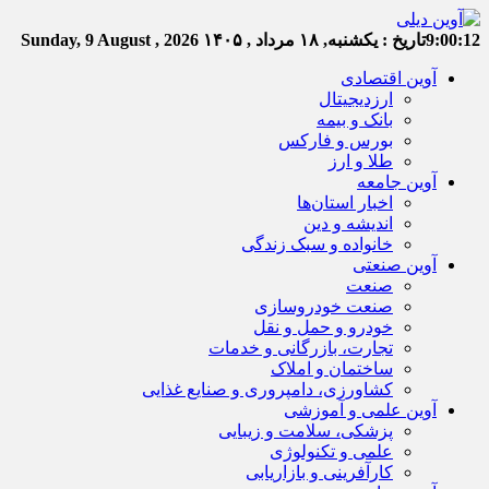
9:00:13
تاریخ :
یکشنبه, ۱۸ مرداد , ۱۴۰۵
Sunday, 9 August , 2026
آوین اقتصادی
ارزدیجیتال
بانک و بیمه
بورس و فارکس
طلا و ارز
آوین جامعه
اخبار استان‌ها
اندیشه و دین
خانواده و سبک زندگی
آوین صنعتی
صنعت
صنعت خودروسازی
خودرو و حمل و نقل
تجارت، بازرگانی و خدمات
ساختمان و املاک
کشاورزی، دامپروری و صنایع غذایی
آوین علمی و آموزشی
پزشکی، سلامت و زیبایی
علمی و تکنولوژی
کارآفرینی و بازاریابی