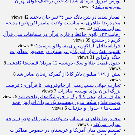
بورس امروز نقره ای شد | شاخص برخلاف هوای تهران
سبزپوش شد
3 views
انفجار شدید در شن یانگ چین ؛۳ نفر جان باختند
42 views
محمدرضا طاهری به مناسبت ولادت پیامبر اکرم(ص) مدیحه
سرایی می‌کند
42 views
رقابت ۱۳۳ بانوی حافظ و قاری قرآن در مسابقات ملی قرآن
کریم در سنندج
39 views
چرا استقلال با الکس نوری به توافق نرسید؟
39 views
تقسیم نقش میان آمریکا و عربستان در خصوص مذاکرات
جنگ اوکراین
31 views
جدول قیمت طلا و سکه دوشنبه 12 مرداد/ قیمت‌ها کاهشی
8
views
بیش از ۱۶۹ میلیون دلار کالا از گمرک زنجان صادر شد
8
views
تجارت جهانی سیب‌زمینی از خام‌فروشی تا فرآوری؛ فرصت
بزرگ ایران برای توسعه صادرات
7 views
عارف: تمام بدهی کالابرگ به فروشگاه‌ها پرداخت شد
6 views
قیمت طلا و سکه امروز پنجشنبه یک مرداد/ افزایش همه
قیمت ها + جدول و جزئیات
6 views
محمدرضا طاهری به مناسبت ولادت پیامبر اکرم(ص) مدیحه
سرایی می‌کند
5 views
تقسیم نقش میان آمریکا و عربستان در خصوص مذاکرات