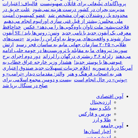
پروپاگاندای تبلیغاتی برای قاتلان صهیونیست
قالیباف: اعتبارات
مدیریت بحران در کشور درست هزینه نمی‌شود
علت حریق در
محدوده پل روشندلان تهران مشخص شد
عضو کمیسیون امنیت
ملی مجلس: بیشتر از قبل غنی سازی اورانیوم انجام می‌دهیم
فلاحت‌پیشه: ملت تاوان یاوه‌گویی‌ها را می‌دهد+ عکس
خداحافظ
آیفون SE / معرفی یک آیفون جدید با نامی جدید
ونس: روس‌ها باید
بیدار شوند و واقعیت‌های مربوط به اوکراین را بپذیرند
«دست‌های
طلایی» ۲۰۲۵ سازمان جهانی مایم به ساسان قجر رسید
ارتش
سوریه: نیروهای ما به مقابله با تروریست‌ها در حومه حلب ادامه
می‌دهند
زلزله ۳.۶ ریشتری درگهان را لرزاند
دور دوم اجرای برج
عیوضی‌ها با پوستر جدید!
هشدار وزیر خارجه عراق خطاب به
آمریکا درباره سوریه
اعلام جزییات تسهیلات جدید صندوق اعتباری
هنر به اصحاب فرهنگ و هنر
والتز: مقدمات دیدار «ترامپ» و
«پوتین» در حال انجام است
بیست و دومین مجمع اسلامی برای
صلح در سنگال برپا شد
آوین اقتصادی
ارزدیجیتال
بانک و بیمه
بورس و فارکس
طلا و ارز
آوین جامعه
اخبار استان‌ها
اندیشه و دین