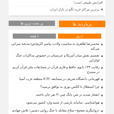
افزایش طبیعی است!
برترین مراکز خرید لگو در بازار ایران
پربازدید ها
پر بحث ترین ها
1 روز
1 هفته
محمدرضا طاهری به مناسبت ولادت پیامبر اکرم(ص) مدیحه سرایی
می‌کند
تقسیم نقش میان آمریکا و عربستان در خصوص مذاکرات جنگ
اوکراین
رقابت ۱۳۳ بانوی حافظ و قاری قرآن در مسابقات ملی قرآن کریم
در سنندج
قهرمانی دانشگاه شریف در مسابقه ICPC منطقه غرب آسیا
چرا استقلال با الکس نوری به توافق نرسید؟
انفجار شدید در شن یانگ چین ؛۳ نفر جان باختند
هواشناسی: سامانه بارشی از شنبه وارد کشور می‌شود
«روایتگری صحیح» سلاح مقابله با جنگ روایی دشمن؛ تلاش جهادی