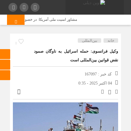
مشاور امنیت ملی آمریکا: در خصوص ایران، تمامی گز
خانه
بین‌المللی
8
وکیل فرانسوی: حمله اسرائیل به ناوگان صمود
نقض قوانین بین‌المللی است
کد خبر : 167097
04 اکتبر 2025 - 0:35