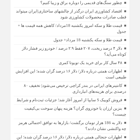
چطور سنگ‌های قدیمی را دوباره براق و زیبا کنیم؟
اقتصاد کشاورزی ایران درگذر از چالشهای ساختاری|ایران میتواند
قطب صادرات محصولات کشاورزی شود
قیمت طلا و سکه امروز یکشنبه 18مرداد/ کاهش همه قیمت ها +
جدول
قیمت طلا و سکه یکشنبه 18 مرداد+ جدول
دلار ۴ درصد ریخت، ۲۰۷ فقط ۲.۹ درصد / خودرو زیر فشار دلار
کوتاه می‌آید؟
۴۸ سال کار برای خرید یک تویوتا کمری
اظهارات همتی درباره دلار/ دلار ۱۶ درصد گران شده؛ این افزایش
طبیعی است
کانتینرهای ایرانی در بندر کراچی ترخیص می‌شود| تخفیف ۸۰
درصدی برای هزینه‌های انبارداری
فروش کوییک S سایپا از امروز آغاز شد؛ جزئیات ثبت‌نام و شرایط
بنزین ارزان یا خودروی گران؟ هزینه پنهان سوخت بی‌کیفیت
چیست؟
دلار به 186 هزار تومان برگشت/ بازارها به توافق احتمالی هرمز
چه واکنشی نشان دادند؟
اظهارات جنجالی همتی درباره دلار/ دلار ۱۶ درصد گران شده؛ این