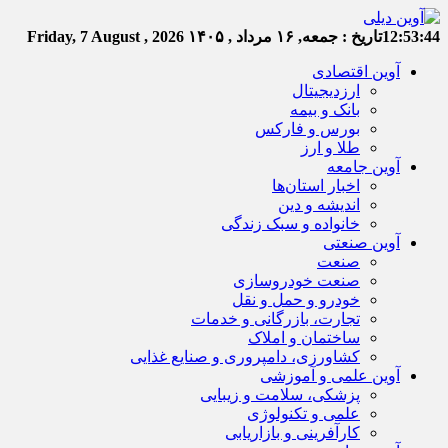
12:53:44
تاریخ :
جمعه, ۱۶ مرداد , ۱۴۰۵
Friday, 7 August , 2026
آوین اقتصادی
ارزدیجیتال
بانک و بیمه
بورس و فارکس
طلا و ارز
آوین جامعه
اخبار استان‌ها
اندیشه و دین
خانواده و سبک زندگی
آوین صنعتی
صنعت
صنعت خودروسازی
خودرو و حمل و نقل
تجارت، بازرگانی و خدمات
ساختمان و املاک
کشاورزی، دامپروری و صنایع غذایی
آوین علمی و آموزشی
پزشکی، سلامت و زیبایی
علمی و تکنولوژی
کارآفرینی و بازاریابی