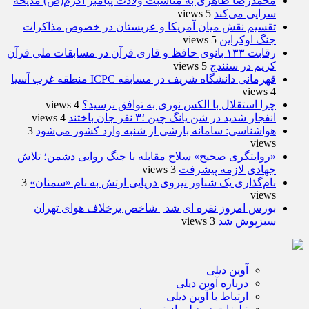
محمدرضا طاهری به مناسبت ولادت پیامبر اکرم(ص) مدیحه
سرایی می‌کند
5 views
تقسیم نقش میان آمریکا و عربستان در خصوص مذاکرات
جنگ اوکراین
5 views
رقابت ۱۳۳ بانوی حافظ و قاری قرآن در مسابقات ملی قرآن
کریم در سنندج
5 views
قهرمانی دانشگاه شریف در مسابقه ICPC منطقه غرب آسیا
4 views
چرا استقلال با الکس نوری به توافق نرسید؟
4 views
انفجار شدید در شن یانگ چین ؛۳ نفر جان باختند
4 views
هواشناسی: سامانه بارشی از شنبه وارد کشور می‌شود
3
views
«روایتگری صحیح» سلاح مقابله با جنگ روایی دشمن؛ تلاش
جهادی لازمه پیشرفت
3 views
نام‌گذاری یک شناور نیروی دریایی ارتش به نام «سمنان»
3
views
بورس امروز نقره ای شد | شاخص برخلاف هوای تهران
سبزپوش شد
3 views
آوین دیلی
درباره آوین دیلی
ارتباط با آوین دیلی