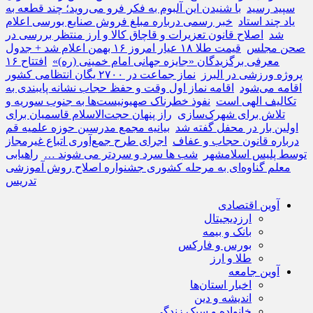
سپید رسید
با شنیدن این آلبوم به فکر فرو می‌روید؛ چند قطعه به
یاد چند استاد
خبر رسمی درباره مبلغ فروش صنایع بورسی اعلام
شد
اصلاح قانون تعزیرات و قاچاق کالا و ارز منتظر بررسی در
صحن مجلس
قیمت طلا ۱۸ عیار امروز ۱۶ بهمن اعلام شد + جدول
معرفی برگزیدگان «جایزه جهانی امام خمینی (ره)»
افتتاح ۱۶
پروژه ورزشی در البرز
نماز جماعت در ۲۷۰۰ یگان انتظامی کشور
اقامه می‌شود
اقامه نماز اول وقت و حفظ حجاب نشانه پایبندی به
تکالیف الهی است
نفوذ خطرناک صهیونیست‌ها به جنوب سوریه و
تلاش برای شهرک‌سازی
راز پنهان حجت‌الاسلام قاسمیان برای
اولین بار در محفل گفته شد
بیانیه مجمع مدرسین حوزه علمیه قم
درباره قانون حجاب و عفاف
اجرای طرح جمع‌آوری اتباع غیرمجاز
توسط پلیس اسلامشهر
شب ها سرد و سردتر می شوند …
راهیابی
معلم گناوه‌ای به مرحله کشوری جشنواره اصلاح روش‌ آموزشی
تدریس
آوین اقتصادی
ارزدیجیتال
بانک و بیمه
بورس و فارکس
طلا و ارز
آوین جامعه
اخبار استان‌ها
اندیشه و دین
خانواده و سبک زندگی