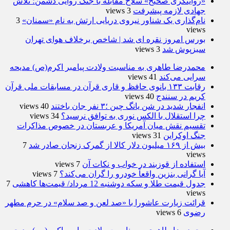
«روایتگری صحیح» سلاح مقابله با جنگ روایی دشمن؛ تلاش
جهادی لازمه پیشرفت
3 views
نام‌گذاری یک شناور نیروی دریایی ارتش به نام «سمنان»
3
views
بورس امروز نقره ای شد | شاخص برخلاف هوای تهران
سبزپوش شد
3 views
محمدرضا طاهری به مناسبت ولادت پیامبر اکرم(ص) مدیحه
سرایی می‌کند
41 views
رقابت ۱۳۳ بانوی حافظ و قاری قرآن در مسابقات ملی قرآن
کریم در سنندج
40 views
انفجار شدید در شن یانگ چین ؛۳ نفر جان باختند
40 views
چرا استقلال با الکس نوری به توافق نرسید؟
34 views
تقسیم نقش میان آمریکا و عربستان در خصوص مذاکرات
جنگ اوکراین
31 views
بیش از ۱۶۹ میلیون دلار کالا از گمرک زنجان صادر شد
7
views
استفاده از قوزبند در خواب و نکات آن
7 views
آیا گرانی بنزین واقعاً خودرو را گران می‌کند؟
7 views
جدول قیمت طلا و سکه دوشنبه 12 مرداد/ قیمت‌ها کاهشی
7
views
قرائت زیارت عاشورا با «صد لعن و صد سلام» در حرم مطهر
رضوی
6 views