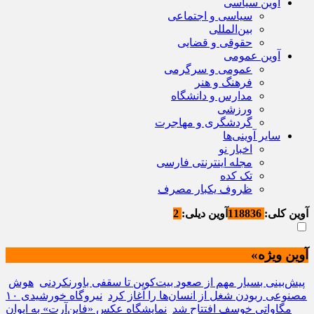
آوین سیاسی
سیاسی و اجتماعی
بین‌المللی
حقوقی و قضایی
آوین عمومی
عمومی و سرگرمی
فرهنگ و هنر
مدارس و دانشگاه
ورزشی
گردشگری و مهاجرت
سایر آوینی‌ها
اخبار نو
مجله اینترنتی فارسی
تک کده
ظروف یکبار مصرف
آوین کلی:
118836
آوین دیلی:
2
آوین ویژه»
پیش‌بینی بسیار مهم از صعود بیت‌کوین تا سقفی باورنکردنی
هوش
مصنوعی ربودن شغل از انسان‌ها را آغاز کرد
نیروگاه خورشیدی ۱۰
مگاواتی خوسف افتتاح شد
نمایشگاه عکس «فاین‌آرت» به ایوان