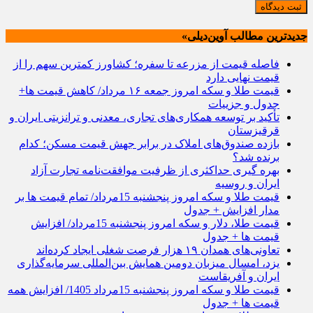
ثبت دیدگاه
جدیدترین مطالب آوین‌دیلی»
فاصله قیمت از مزرعه تا سفره؛ کشاورز کمترین سهم را از
قیمت نهایی دارد
قیمت طلا و سکه امروز جمعه ۱۶ مرداد/ کاهش قیمت ها+
جدول و جزییات
تأکید بر توسعه همکاری‌های تجاری، معدنی و ترانزیتی ایران و
قرقیزستان
بازده صندوق‌های املاک در برابر جهش قیمت مسکن؛ کدام
برنده شد؟
بهره گیری حداکثری از ظرفیت موافقت‌نامه تجارت آزاد
ایران و روسیه
قیمت طلا و سکه امروز پنجشنبه 15مرداد/ تمام قیمت ها بر
مدار افزایش + جدول
قیمت طلا، دلار و سکه امروز پنجشنبه 15مرداد/ افزایش
قیمت ها + جدول
تعاونی‌های همدان ۱۹ هزار فرصت شغلی ایجاد کرده‌اند
یزد، امسال میزبان دومین همایش بین‌المللی سرمایه‌گذاری
ایران و آفریقاست
قیمت طلا و سکه امروز پنجشنبه 15مرداد 1405/ افزایش همه
قیمت ها + جدول