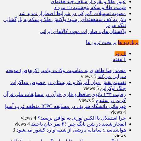
عبور طلا و نقره از سقف چند هفته‌ای
قیمت طلا و سکه پنجشنبه 15 مرداد
مصوبه تسهیلات گمرکی در شرایط اضطرار تمدید شد
دلار به کف سه‌هفته‌ای رسید/ واکنش طلا و سکه به بازگشایی
تنگه هرمز
پاکستان هاب صادرات مجدد کالاهای ایرانی
پربازدید ها
پر بحث ترین ها
1 روز
1 هفته
محمدرضا طاهری به مناسبت ولادت پیامبر اکرم(ص) مدیحه
سرایی می‌کند
5 views
تقسیم نقش میان آمریکا و عربستان در خصوص مذاکرات
جنگ اوکراین
5 views
رقابت ۱۳۳ بانوی حافظ و قاری قرآن در مسابقات ملی قرآن
کریم در سنندج
5 views
قهرمانی دانشگاه شریف در مسابقه ICPC منطقه غرب آسیا
4 views
چرا استقلال با الکس نوری به توافق نرسید؟
4 views
انفجار شدید در شن یانگ چین ؛۳ نفر جان باختند
4 views
هواشناسی: سامانه بارشی از شنبه وارد کشور می‌شود
3
views