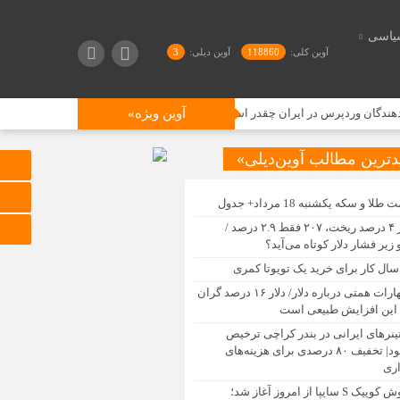
یاسی
آوین کلی:
118860
آوین دیلی:
3
رس در ایران چقدر است؟
آوین ویژه»
«ابوالفضل زمانی نژاد» سرپرست فرمانداری فیروزکوه
دترین مطالب آوین‌دیلی»
طلا و سکه یکشنبه 18 مرداد+ جدول
دلار ۴ درصد ریخت، ۲۰۷ فقط ۲.۹ درصد /
زیر فشار دلار کوتاه می‌آید؟
اظهارات همتی درباره دلار/ دلار ۱۶ درصد گران
این افزایش طبیعی است
تینرهای ایرانی در بندر کراچی ترخیص
می‌شود| تخفیف ۸۰ درصدی برای هزینه‌های
اری
فروش کوییک S سایپا از امروز آغاز شد؛