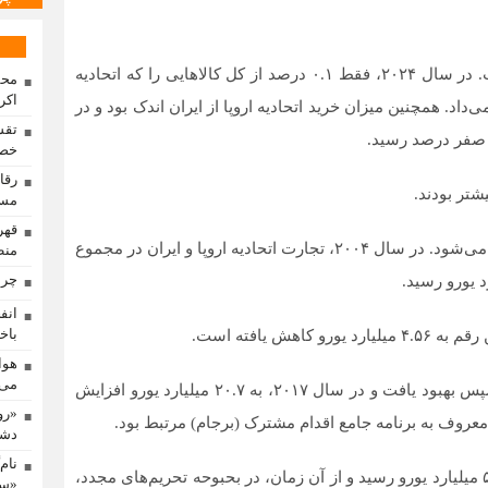
ایران به طور کلی شریک تجاری اصلی اتحادیه اروپا نیست. در سال ۲۰۲۴، فقط ۰.۱ درصد از کل کالا‌هایی را که اتحادیه
محم
اکر
‌داد. همچنین میزان خرید اتحادیه اروپا از ایران اندک بود و در
تقس
ه صفر درصد رسید.
خصو
مسا
این کاهش همچنین در ارزش کالا‌های مبادله شده منعکس می‌شود. در سال ۲۰۰۴، تجارت اتحادیه اروپا و ایران در مجموع
منط
چرا
باخت
هوا
می‌
تجارت در سال ۲۰۱۳، به ۶.۱ میلیارد یورو کاهش یافت. سپس بهبود یافت و در سال ۲۰۱۷، به ۲۰.۷ میلیارد یورو افزایش
«رو
دشم
نام
تجارت در سال ۲۰۱۹ دوباره به شدت کاهش یافت و به ۵.۱ میلیارد یورو رسید و از آن زمان، در بحبوحه تحریم‌های مجدد،
«سم