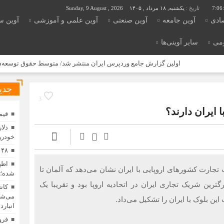
7:06
تاریخ :
یکشنبه, ۱۸ مرداد , ۱۴۰۵
Sunday, 9 August , 2026
صادی
آوین جامعه
آوین صنعتی
آوین علمی و آموزشی
آوین س
ومی
سایر آوینی‌ها
اولین گزارش جامع وردپرس ایران منتشر شد/ متوسط حقوق توسعه‌دهندگان وردپ
جدی
3
 ایران دارند؟
قیمت 
خودرو 
۴۸ سال کار برای خرید یک تویوتا کمری
ارت کشور‌های اروپایی با ایران نشان می‌دهد که آلمان تا
شده؛ 
۲۰۲، بزرگترین شریک تجاری ایران در اتحادیه اروپا بود و تقریبا یک
کان
ین بلوک با ایران را تشکیل می‌داد.
انبارد