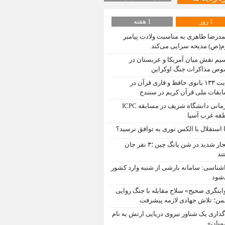
1 روز
1 هفته
درضا طاهری به مناسبت ولادت پیامبر
م(ص) مدیحه سرایی می‌کند
یم نقش میان آمریکا و عربستان در
ص مذاکرات جنگ اوکراین
رقابت ۱۳۳ بانوی حافظ و قاری قرآن در
بقات ملی قرآن کریم در سنندج
قهرمانی دانشگاه شریف در مسابقه ICPC
قه غرب آسیا
 استقلال با الکس نوری به توافق نرسید؟
انفجار شدید در شن یانگ چین ؛۳ نفر جان
ند
شناسی: سامانه بارشی از شنبه وارد کشور
شود
ایتگری صحیح» سلاح مقابله با جنگ روایی
ن؛ تلاش جهادی لازمه پیشرفت
‌گذاری یک شناور نیروی دریایی ارتش به نام
نان»