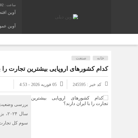
:03
آوین اقت
آوین عم
خانه
صنعت
کدام کشور‌های اروپایی بیشترین تجارت را با
کد خبر : 245595
05 فوریه 2026 - 4:53
بررسی وضعیت تج
سال ۴
سوم کل تجارت ا