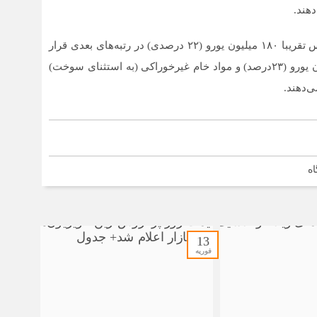
دهند.
بر اساس گزارش یورونیوز، کالا‌های تولیدی بر اساس جنس تقریبا ۱۸۰ میلیون یورو (۲۲ درصدی) در رتبه‌های بعدی قرار
دارند. مواد شیمیایی و محصولات مرتبط حدود ۱۸۸ میلیون یورو (۲۳درصد) و مواد خام غیرخوراکی (به استثنای سوخت)
اه
13
فوریه