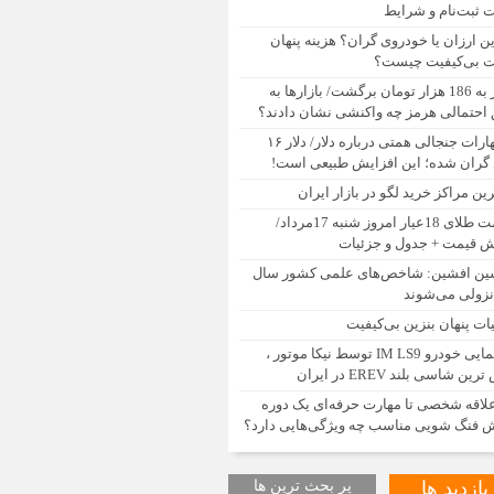
ت ثبت‌نام و شرایط
ین ارزان یا خودروی گران؟ هزینه پنهان
 بی‌کیفیت چیست؟
دلار به 186 هزار تومان برگشت/ بازارها به
 احتمالی هرمز چه واکنشی نشان دادند؟
اظهارات جنجالی همتی درباره دلار/ دلار ۱۶
گران شده؛ این افزایش طبیعی است!
رین مراکز خرید لگو در بازار ایران
قیمت طلای 18عیار امروز شنبه 17مرداد/
ش قیمت + جدول و جزئیات
ن افشین: شاخص‌های علمی کشور سال
 نزولی می‌شوند
یات پنهان بنزین بی‌کیفیت
رونمایی خودرو IM LS9 توسط نیکا موتور ،
ن شاسی بلند EREV در ایران
علاقه شخصی تا مهارت حرفه‌ای یک دوره
 فنگ شویی مناسب چه ویژگی‌هایی دارد؟
بازدید ها
پر بحث ترین ها