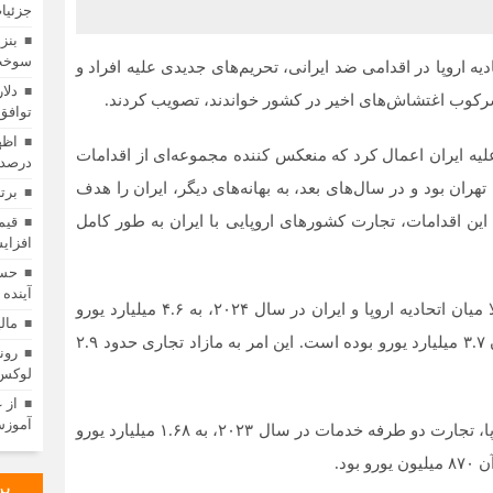
جزئیا
بنز
سوخت
دیه اروپا در اقدامی ضد ایرانی، تحریم‌های جدیدی علیه افراد و
ر سرکوب اغتشاش‌های اخیر در کشور خواندند، تصویب کردند.
توافق
در اواخر دهه ۲۰۰۰، تحریم‌هایی را علیه ایران اعمال کرد که منعکس کننده مجموعه‌ای از اقدامات
درصد 
ران بود و در سال‌های بعد، به بهانه‌های دیگر، ایران را هدف
برت
د این اقدامات، تجارت کشور‌های اروپایی با ایران به طور کامل
افزای
حسی
آینده
طبق گزارش اداره آمار اروپا (یورواستات)، کل تجارت کالا میان اتحادیه اروپا و ایران در سال ۲۰۲۴، به ۴.۶ میلیارد یورو
مال
رسید. واردات اتحادیه اروپا ۸۵۰ میلیون یورو و صادرات آن ۳.۷ میلیارد یورو بوده است. این امر به مازاد تجاری حدود ۲.۹
لوکس تری
از 
آموزش
تجارت خدمات نیز ادامه یافت. طبق گزارش کمیسیون اروپا، تجارت دو طرفه خدمات در سال ۲۰۲۳، به ۱.۶۸ میلیارد یورو
پر