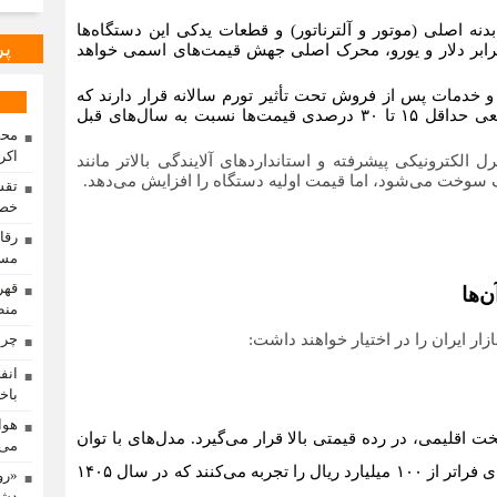
دنه اصلی (موتور و آلترناتور) و قطعات یدکی این دستگاه‌ها
پر
ر برابر دلار و یورو، محرک اصلی جهش قیمت‌های اسمی خواهد
 خدمات پس از فروش تحت تأثیر تورم سالانه قرار دارند که
پیش‌بینی می‌شود در سال ۱۴۰۵ منجر به افزایش واقعی حداقل ۱۵ تا ۳۰ درصدی قیمت‌ها نسبت به سال‌های قبل
محم
اکر
 الکترونیکی پیشرفته و استانداردهای آلایندگی بالاتر مانند
تقس
خصو
مسا
ن‌ها
منط
چرا
باخت
هوا
 اقلیمی، در رده قیمتی بالا قرار می‌گیرد. مدل‌های با توان
می‌
بسیار بالا (۳۰۰۰ کاوآ) از این برند هم‌ اکنون نیز قیمت‌های فراتر از ۱۰۰ میلیارد ریال را تجربه می‌کنند که در سال ۱۴۰۵
«رو
دشم