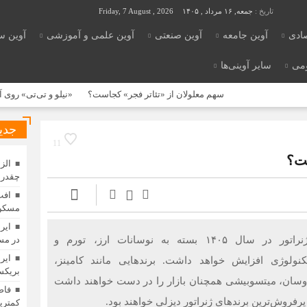
تاریخ :
جمعه, ۱۶ مرداد , ۱۴۰۵
Friday, 7 August , 2026
صادی
آوین جامعه
آوین صنعتی
آوین علمی و آموزشی
آوین س
ومی
سایر آوینی‌ها
سهم معلولان از «تئاتر فجر» کجاست؟
«نیلو و تی‌تی» روی آنتن شبکه پویا
جدی
11
الز
چقدر 
افت
مسکن 
ایر
قمیت دیزل ژنراتور در سال ۱۴۰۵ بسته به نوسانات ارز، تورم و
در مس
ایر
نولوژی افزایش خواهد داشت. برند‌هایی مانند کامینز،
بریکس»
 دوسان، میتسوبیشی همچنان بازار را در دست خواهند داشت
فاص
پرفروش‌ترین برند‌های ژنراتور دیزلی خواهند بود.
کمترین