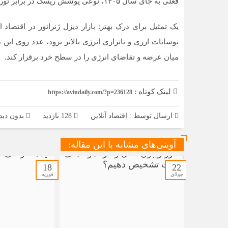
فعلی به جای سال ۱۴۰۵، نوعی پوشش ریسک در برابر تورم محسوب می‌شود.
یک تمثیل برای درک بهتر: بازار دیزل ژنراتور در اقتصا
نوسانات ارزی و ناترازی انرژی بالاتر برود، عدد روی این
میان عرضه و تقاضای انرژی را در سطح خرد برقرار کند.
لینک کوتاه :
https://avindaily.com/?p=236128
ارسال توسط :
اقتصاد آنلاین
128 بازدید
بدون دید
آوینی‌های مشابه با این مقاله:
18
22
جولای
فوریه