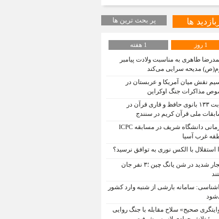
بازدید ها
پر بحث ترین ها
1 روز
1 هفته
درضا طاهری به مناسبت ولادت پیامبر
م(ص) مدیحه سرایی می‌کند
یم نقش میان آمریکا و عربستان در
ص مذاکرات جنگ اوکراین
رقابت ۱۳۳ بانوی حافظ و قاری قرآن در
بقات ملی قرآن کریم در سنندج
قهرمانی دانشگاه شریف در مسابقه ICPC
قه غرب آسیا
 استقلال با الکس نوری به توافق نرسید؟
انفجار شدید در شن یانگ چین ؛۳ نفر جان
ند
شناسی: سامانه بارشی از شنبه وارد کشور
شود
ایتگری صحیح» سلاح مقابله با جنگ روایی
ن؛ تلاش جهادی لازمه پیشرفت