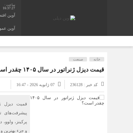
16:37:28
آوین اقت
آوین عم
خانه
صنعت
قیمت دیزل ژنراتور در سال ۱۴۰۵ چقدر است؟
کد خبر : 236128
07 ژانویه 2026 - 16:47
پیشرفت‌های تک
پرکینز، ولوو،
و جزء بهترین و 