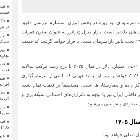
قیمت 
تأک
 سرمایه‌ای، به‌ ویژه در بخش انرژی، مستلزم بررسی دقیق
ترانزی
‌های داخلی است. بازار دیزل ژنراتور به عنوان ستون فقرات
باز
پایداری انرژی در بخش‌های صنعتی و تجاری، در سال ۱۴۰۵ تحت تأثیر پارامترهای متعددی قرار خواهد گرفت که قیمت
مسکن؛
بهر
تجارت 
طبق گزارش‌های تحلیل بازار جهانی، حجم این صنعت از ۱۹.۰۱ میلیارد دلار در سال ۲۰۲۵ با نرخ رشد مرکب سالانه
قیمت 
(CAGR) ۵.۵۲ درصد به بیش از ۲۹.۲۴ میلیارد دلار در سال ۲۰۲۶ خواهد رسید. این رشد جهانی که ناشی از سرمایه‌گذاری
افزای
ز داده و بیمارستان‌ها است، مستقیماً بر قیمت تمام شده
زار داخلی ایران نیز با توجه به ناترازی‌های احتمالی شبکه برق و
کرده‌ا
ن صعودی پیش‌بینی می‌شود.
یزد
سرمای
 ۱۴۰۵
1405/ افزایش همه قیمت ها + جدول
عبو