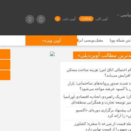
یاسی
آوین کلی:
118840
آوین دیلی:
6
آوین ویژه»
مقتل‌نویسی ابزاری برای ایجاد همبستگی اجتماعی و تقویت هویت دینی است
دترین مطالب آوین‌دیلی»
ام احتمالی اتاق امن؛ هزینه ساخت مسکن
افزایش می‌یابد؟
 شدید صدور پروانه‌های ساختمانی؛ بازار
با کمبود عرضه مواجه می‌شود؟
ان؛ شریک راهبردی اتحادیه اقتصادی اوراسیا
یر توسعه تجارت و همگرایی منطقه‌ای
ان پیشنهاد برگزاری دوره‌ای «اکسپو
 را ارائه کرد
له قیمت از مزرعه تا سفره؛ کشاورز
 سهم را از قیمت نهایی دارد