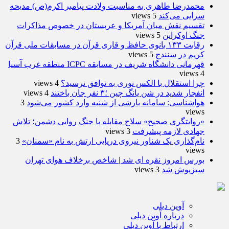
محمدرضا طاهری به مناسبت ولادت پیامبر اکرم(ص) مدیحه
سرایی می‌کند
5 views
تقسیم نقش میان آمریکا و عربستان در خصوص مذاکرات
جنگ اوکراین
5 views
رقابت ۱۳۳ بانوی حافظ و قاری قرآن در مسابقات ملی قرآن
کریم در سنندج
5 views
قهرمانی دانشگاه شریف در مسابقه ICPC منطقه غرب آسیا
4 views
چرا استقلال با الکس نوری به توافق نرسید؟
4 views
انفجار شدید در شن یانگ چین ؛۳ نفر جان باختند
4 views
هواشناسی: سامانه بارشی از شنبه وارد کشور می‌شود
3
views
«روایتگری صحیح» سلاح مقابله با جنگ روایی دشمن؛ تلاش
جهادی لازمه پیشرفت
3 views
نام‌گذاری یک شناور نیروی دریایی ارتش به نام «سمنان»
3
views
بورس امروز نقره ای شد | شاخص برخلاف هوای تهران
سبزپوش شد
3 views
آوین دیلی
درباره آوین دیلی
ارتباط با آوین دیلی