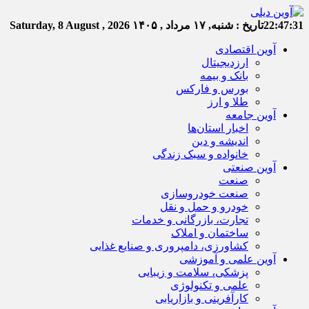
22:47:31
تاریخ :
شنبه, ۱۷ مرداد , ۱۴۰۵
Saturday, 8 August , 2026
آوین اقتصادی
ارزدیجیتال
بانک و بیمه
بورس و فارکس
طلا و ارز
آوین جامعه
اخبار استان‌ها
اندیشه و دین
خانواده و سبک زندگی
آوین صنعتی
صنعت
صنعت خودروسازی
خودرو و حمل و نقل
تجارت، بازرگانی و خدمات
ساختمان و املاک
کشاورزی، دامپروری و صنایع غذایی
آوین علمی و آموزشی
پزشکی، سلامت و زیبایی
علمی و تکنولوژی
کارآفرینی و بازاریابی