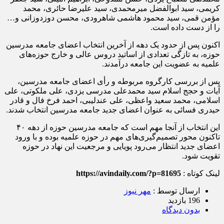
کریمی، سید ابوالفضل میرمحمدی، سید علیرضا حائری، محمد
مؤمن قمی، سید محمود هاشمی شاهرودی، محسن دوزدوزانی و…
را از دست داده است.
اکنون پس از حدود یک دهه از آخرین انتخاب اعضای جامعه مدرسین
حوزه، به تازگی تعدادی از اساتید دروس عالی و خارج حوزه‌های
علمیه به عضویت این جامعه درآمدند.
پس از بررسی کارگروه مربوطه و رأی اعضای جامعه مدرسین،
آیات و حجج اسلام سید محمدعلی مدرسی یزدی، علی ملکوتی، علی
اسلامی، محمد سعید واعظی، علی عندلیبی، احمد فرخ فال و قادر
حیدری فسائی به عنوان اعضای جدید جامعه مدرسین انتخاب شدند.
این انتخاب از آنجا مهم است که جامعه مدرسین حوزه از دهه ۴۰
تاکنون محور تصمیم‌گیری‌های مهم در حوزه علمیه بوده و با ورود
اعضای جدید انتظار می‌رود پویایی و مرجعیت این نهاد در حوزه
تقویت شود.
لینک کوتاه :
https://avindaily.com/?p=81695
ارسال توسط :
مهر نیوز
196 بازدید
بدون دیدگاه