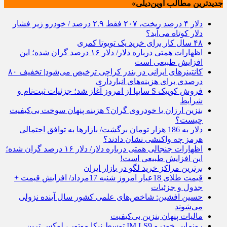
جدیدترین مطالب آوین‌دیلی»
دلار ۴ درصد ریخت، ۲۰۷ فقط ۲.۹ درصد / خودرو زیر فشار
دلار کوتاه می‌آید؟
۴۸ سال کار برای خرید یک تویوتا کمری
اظهارات همتی درباره دلار/ دلار ۱۶ درصد گران شده؛ این
افزایش طبیعی است
کانتینرهای ایرانی در بندر کراچی ترخیص می‌شود| تخفیف ۸۰
درصدی برای هزینه‌های انبارداری
فروش کوییک S سایپا از امروز آغاز شد؛ جزئیات ثبت‌نام و
شرایط
بنزین ارزان یا خودروی گران؟ هزینه پنهان سوخت بی‌کیفیت
چیست؟
دلار به 186 هزار تومان برگشت/ بازارها به توافق احتمالی
هرمز چه واکنشی نشان دادند؟
اظهارات جنجالی همتی درباره دلار/ دلار ۱۶ درصد گران شده؛
این افزایش طبیعی است!
برترین مراکز خرید لگو در بازار ایران
قیمت طلای 18عیار امروز شنبه 17مرداد/ افزایش قیمت +
جدول و جزئیات
حسین افشین: شاخص‌های علمی کشور سال آینده نزولی
می‌شوند
مالیات پنهان بنزین بی‌کیفیت
رونمایی خودرو IM LS9 توسط نیکا موتور ، لوکس ترین