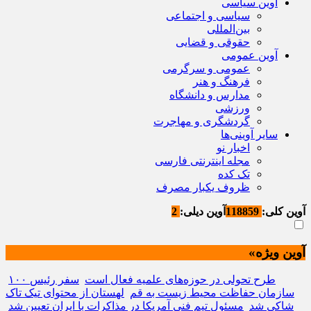
آوین سیاسی
سیاسی و اجتماعی
بین‌المللی
حقوقی و قضایی
آوین عمومی
عمومی و سرگرمی
فرهنگ و هنر
مدارس و دانشگاه
ورزشی
گردشگری و مهاجرت
سایر آوینی‌ها
اخبار نو
مجله اینترنتی فارسی
تک کده
ظروف یکبار مصرف
آوین کلی:
118859
آوین دیلی:
2
آوین ویژه»
۱۰۰ طرح تحولی در حوزه‌های علمیه فعال است
سفر رئیس
سازمان حفاظت محیط زیست به قم
لهستان از محتوای تیک تاک
شاکی شد
مسئول تیم فنی آمریکا در مذاکرات با ایران تعیین شد