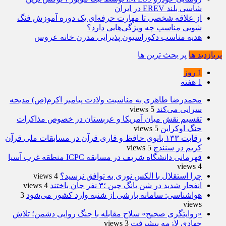
شاسی بلند EREV در ایران
از علاقه شخصی تا مهارت حرفه‌ای یک دوره آموزش فنگ
شویی مناسب چه ویژگی‌هایی دارد؟
هدیه مناسب دکوراسیون پذیرایی مدرن خانه عروس
پربازدید ها
پر بحث ترین ها
1 روز
1 هفته
محمدرضا طاهری به مناسبت ولادت پیامبر اکرم(ص) مدیحه
سرایی می‌کند
5 views
تقسیم نقش میان آمریکا و عربستان در خصوص مذاکرات
جنگ اوکراین
5 views
رقابت ۱۳۳ بانوی حافظ و قاری قرآن در مسابقات ملی قرآن
کریم در سنندج
5 views
قهرمانی دانشگاه شریف در مسابقه ICPC منطقه غرب آسیا
4 views
چرا استقلال با الکس نوری به توافق نرسید؟
4 views
انفجار شدید در شن یانگ چین ؛۳ نفر جان باختند
4 views
هواشناسی: سامانه بارشی از شنبه وارد کشور می‌شود
3
views
«روایتگری صحیح» سلاح مقابله با جنگ روایی دشمن؛ تلاش
جهادی لازمه پیشرفت
3 views