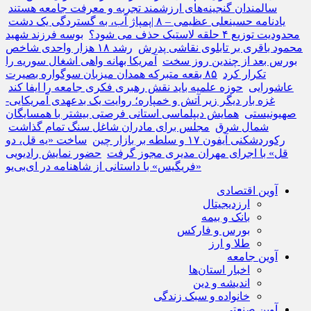
سالمندان گنجینه‌های ارزشمند تجربه و معرفت جامعه هستند
یادنامه حسینعلی عظیمی – ۸ |پمپاژ آب، به گستردگی یک دشت
محدودیت توزیع ۴ حلقه لاستیک حذف می شود؟
بوسه فرزند شهید
محمود باقری بر تابلوی نقاشی پدرش
رشد ۱۸ هزار واحدی شاخص
بورس بعد از چندین روز سخت
آمریکا بهانه واهی اشغال سوریه را
تکرار کرد
۸۵ بقعه متبرکه همدان میزبان سوگواره بصیرت
عاشورایی
حوزه علمیه باید نقش رهبری فکری جامعه را ایفا کند
غزه بار دیگر زیر آتش و خمپاره؛ روایت یک بدعهدی آمریکایی-
صهیونیستی
همایش دیپلماسی استانی فرصتی بیشتر با همسایگان
شمال شرق
مجلس برای مادران شاغل سنگ تمام گذاشت
رکوردشکنی آیفون ۱۷ و سلطه بر بازار چین
ساخت «یه قل، دو
قل» با اجرای مهران مدیری مجوز گرفت
حضور نمایش رادیویی
«فریگیس» با داستانی از شاهنامه در ای‌بی‌یو
آوین اقتصادی
ارزدیجیتال
بانک و بیمه
بورس و فارکس
طلا و ارز
آوین جامعه
اخبار استان‌ها
اندیشه و دین
خانواده و سبک زندگی
آوین صنعتی