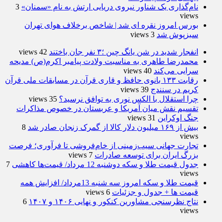
نام‌گذاری یک شناور نیروی دریایی ارتش به نام «سمنان»
3
views
بورس امروز نقره ای شد | شاخص برخلاف هوای تهران
سبزپوش شد
3 views
انفجار شدید در شن یانگ چین ؛۳ نفر جان باختند
42 views
محمدرضا طاهری به مناسبت ولادت پیامبر اکرم(ص) مدیحه
سرایی می‌کند
40 views
رقابت ۱۳۳ بانوی حافظ و قاری قرآن در مسابقات ملی قرآن
کریم در سنندج
39 views
چرا استقلال با الکس نوری به توافق نرسید؟
35 views
تقسیم نقش میان آمریکا و عربستان در خصوص مذاکرات
جنگ اوکراین
31 views
بیش از ۱۶۹ میلیون دلار کالا از گمرک زنجان صادر شد
8
views
تجارت جهانی سیب‌زمینی از خام‌فروشی تا فرآوری؛ فرصت
بزرگ ایران برای توسعه صادرات
7 views
جدول قیمت طلا و سکه دوشنبه 12 مرداد/ قیمت‌ها کاهشی
7
views
قیمت طلا و سکه امروز سه شنبه 13مرداد/ افزایش همه
قیمت ها + جدول و جزئیات
6 views
نتاج نظرسنجی مشاورین کنکور و نهایی ۱۴۰۶ و ۱۴۰۷
6
views