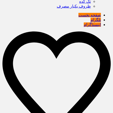
تک کده
ظروف یکبار مصرف
صفحه نخست
تلگرام
اینستاگرام