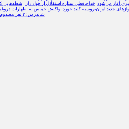
یری آغاز می‌شود
خداحافظی ستاره استقلال از هواداران
شعله‌هایی که ۱۳۶ نفر را در چهارشنبه آخر سال در مرکز
ازهای جدید ایران-روسیه کلید خورد
واکنش حماس به اظهارات دروغین 
شاندرمن؛ ۲ نفر مصدوم شدند