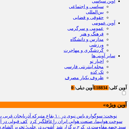
آوین سیاسی
سیاسی و اجتماعی
بین‌المللی
حقوقی و قضایی
آوین عمومی
عمومی و سرگرمی
فرهنگ و هنر
مدارس و دانشگاه
ورزشی
گردشگری و مهاجرت
سایر آوینی‌ها
اخبار نو
مجله اینترنتی فارسی
تک کده
ظروف یکبار مصرف
آوین کلی:
118834
آوین دیلی:
0
آوین ویژه»
نوبخت: سوگواره یاس نبوی در ۱۰ بقاع متبرکه آذربایجان غربی برگزار می شود
سوخت هواپیما، صنعت هوایی ایران را غافلگیر کرد
کف قبولی در آز
سید جبهه مقاومت در کرج برگزار شد
آشوب در حلب؛ تحریر الشام د