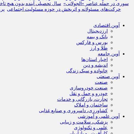
سوری در حمله عناصر «الجولانی»
سال تحصیلی آینده بدون هیچ تاخ
حرکت‌های مسئولانه و اثربخش در حوزه مسئولیت اجتماعی
پرو
آوین اقتصادی
ارزدیجیتال
بانک و بیمه
بورس و فارکس
طلا و ارز
آوین جامعه
اخبار استان‌ها
اندیشه و دین
خانواده و سبک زندگی
آوین صنعتی
صنعت
صنعت خودروسازی
خودرو و حمل و نقل
تجارت، بازرگانی و خدمات
ساختمان و املاک
کشاورزی، دامپروری و صنایع غذایی
آوین علمی و آموزشی
پزشکی، سلامت و زیبایی
علمی و تکنولوژی
کارآفرینی و بازاریابی