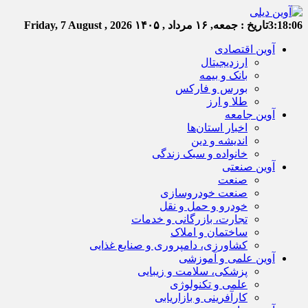
3:18:07
تاریخ :
جمعه, ۱۶ مرداد , ۱۴۰۵
Friday, 7 August , 2026
آوین اقتصادی
ارزدیجیتال
بانک و بیمه
بورس و فارکس
طلا و ارز
آوین جامعه
اخبار استان‌ها
اندیشه و دین
خانواده و سبک زندگی
آوین صنعتی
صنعت
صنعت خودروسازی
خودرو و حمل و نقل
تجارت، بازرگانی و خدمات
ساختمان و املاک
کشاورزی، دامپروری و صنایع غذایی
آوین علمی و آموزشی
پزشکی، سلامت و زیبایی
علمی و تکنولوژی
کارآفرینی و بازاریابی