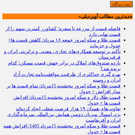
ثبت دیدگاه
جدیدترین مطالب آوین‌دیلی»
فاصله قیمت از مزرعه تا سفره؛ کشاورز کمترین سهم را از
قیمت نهایی دارد
قیمت طلا و سکه امروز جمعه ۱۶ مرداد/ کاهش قیمت ها+
جدول و جزییات
تأکید بر توسعه همکاری‌های تجاری، معدنی و ترانزیتی ایران و
قرقیزستان
بازده صندوق‌های املاک در برابر جهش قیمت مسکن؛ کدام
برنده شد؟
بهره گیری حداکثری از ظرفیت موافقت‌نامه تجارت آزاد
ایران و روسیه
قیمت طلا و سکه امروز پنجشنبه 15مرداد/ تمام قیمت ها بر
مدار افزایش + جدول
قیمت طلا، دلار و سکه امروز پنجشنبه 15مرداد/ افزایش
قیمت ها + جدول
تعاونی‌های همدان ۱۹ هزار فرصت شغلی ایجاد کرده‌اند
یزد، امسال میزبان دومین همایش بین‌المللی سرمایه‌گذاری
ایران و آفریقاست
قیمت طلا و سکه امروز پنجشنبه 15مرداد 1405/ افزایش همه
قیمت ها + جدول