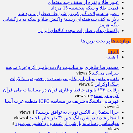
عبور طلا و نقره از سقف چند هفته‌ای
قیمت طلا و سکه پنجشنبه 15 مرداد
مصوبه تسهیلات گمرکی در شرایط اضطرار تمدید شد
دلار به کف سه‌هفته‌ای رسید/ واکنش طلا و سکه به بازگشایی
تنگه هرمز
پاکستان هاب صادرات مجدد کالاهای ایرانی
پربازدید ها
پر بحث ترین ها
1 روز
1 هفته
محمدرضا طاهری به مناسبت ولادت پیامبر اکرم(ص) مدیحه
سرایی می‌کند
5 views
تقسیم نقش میان آمریکا و عربستان در خصوص مذاکرات
جنگ اوکراین
5 views
رقابت ۱۳۳ بانوی حافظ و قاری قرآن در مسابقات ملی قرآن
کریم در سنندج
5 views
قهرمانی دانشگاه شریف در مسابقه ICPC منطقه غرب آسیا
4 views
چرا استقلال با الکس نوری به توافق نرسید؟
4 views
انفجار شدید در شن یانگ چین ؛۳ نفر جان باختند
4 views
هواشناسی: سامانه بارشی از شنبه وارد کشور می‌شود
3
views