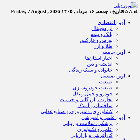
9:57:55
تاریخ :
جمعه, ۱۶ مرداد , ۱۴۰۵
Friday, 7 August , 2026
آوین اقتصادی
ارزدیجیتال
بانک و بیمه
بورس و فارکس
طلا و ارز
آوین جامعه
اخبار استان‌ها
اندیشه و دین
خانواده و سبک زندگی
آوین صنعتی
صنعت
صنعت خودروسازی
خودرو و حمل و نقل
تجارت، بازرگانی و خدمات
ساختمان و املاک
کشاورزی، دامپروری و صنایع غذایی
آوین علمی و آموزشی
پزشکی، سلامت و زیبایی
علمی و تکنولوژی
کارآفرینی و بازاریابی