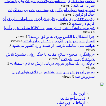
محمدرضا طاهری به مناسبت ولادت پیامبر اکرم(ص) مدیحه
سرایی می‌کند
5 views
تقسیم نقش میان آمریکا و عربستان در خصوص مذاکرات
جنگ اوکراین
5 views
رقابت ۱۳۳ بانوی حافظ و قاری قرآن در مسابقات ملی قرآن
کریم در سنندج
5 views
قهرمانی دانشگاه شریف در مسابقه ICPC منطقه غرب آسیا
4 views
چرا استقلال با الکس نوری به توافق نرسید؟
4 views
انفجار شدید در شن یانگ چین ؛۳ نفر جان باختند
4 views
هواشناسی: سامانه بارشی از شنبه وارد کشور می‌شود
3
views
«روایتگری صحیح» سلاح مقابله با جنگ روایی دشمن؛ تلاش
جهادی لازمه پیشرفت
3 views
نام‌گذاری یک شناور نیروی دریایی ارتش به نام «سمنان»
3
views
بورس امروز نقره ای شد | شاخص برخلاف هوای تهران
سبزپوش شد
3 views
آوین دیلی
درباره آوین دیلی
ارتباط با آوین دیلی