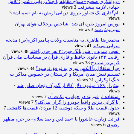
«روایتگری صحیح» سلاح مقابله با جنگ روایی دشمن؛ تلاش
جهادی لازمه پیشرفت
3 views
نام‌گذاری یک شناور نیروی دریایی ارتش به نام «سمنان»
3
views
بورس امروز نقره ای شد | شاخص برخلاف هوای تهران
سبزپوش شد
3 views
محمدرضا طاهری به مناسبت ولادت پیامبر اکرم(ص) مدیحه
سرایی می‌کند
41 views
انفجار شدید در شن یانگ چین ؛۳ نفر جان باختند
38 views
رقابت ۱۳۳ بانوی حافظ و قاری قرآن در مسابقات ملی قرآن
کریم در سنندج
38 views
چرا استقلال با الکس نوری به توافق نرسید؟
34 views
تقسیم نقش میان آمریکا و عربستان در خصوص مذاکرات
جنگ اوکراین
31 views
بیش از ۱۶۹ میلیون دلار کالا از گمرک زنجان صادر شد
7
views
استفاده از قوزبند در خواب و نکات آن
7 views
آیا گرانی بنزین واقعاً خودرو را گران می‌کند؟
7 views
جدول قیمت طلا و سکه دوشنبه 12 مرداد/ قیمت‌ها کاهشی
7
views
قرائت زیارت عاشورا با «صد لعن و صد سلام» در حرم مطهر
رضوی
6 views