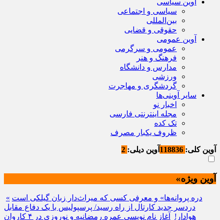
آوین سیاسی
سیاسی و اجتماعی
بین‌المللی
حقوقی و قضایی
آوین عمومی
عمومی و سرگرمی
فرهنگ و هنر
مدارس و دانشگاه
ورزشی
گردشگری و مهاجرت
سایر آوینی‌ها
اخبار نو
مجله اینترنتی فارسی
تک کده
ظروف یکبار مصرف
آوین کلی:
118836
آوین دیلی:
2
آوین ویژه»
«دره پروانه‌ها» و معرفی کسی که میراث‌دار زبان گیلکی است
دردسر جدید کارتال از راه رسید/ پرسپولیس با یک دفاع مقابل
هوادار!
آغاز نام نویسی عمره رمضانیه و نوروزی در ۴ کاروان