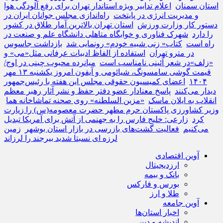
استان سمنان
اعلام تدابیر ویژه استاندار تهران برای رفع آلودگی هوا
و مدیریت انرژی در پایتخت
راه‌اندازی مجلس جوانان ایران در
دستور کار وزارت ورزش
استان تهران بالاترین آمار طلاق در کشور
را دارد
شهرک فناوری و خوابگاه متاهلی دانشگاه علم و صنعت در
راه است
کتاب« زنی شبیه خودم» رونمایی شد
بازداشت جاسوس
در مترو تهران
استفاده از الفاظ ادبیات عرفانی مثل«می» و
«زلف»در شعر آئینی نامناسب است
میانرده محبوب چینی در اوج/
قیمت گوشی سامسونگ، شیائومی و آیفون امروز یکشنبه ۱۳ مهر
۱۴۰۴
اعضای کمیسیون حقوقی مجلس این هفته با رئیس‌جمهور
دیدار می‌کنند
پاسخ معنادار عضو دفتر حفظ و نشر آثار رهبر معظم
انقلاب به ایلان ماسک
«مزین السلطنه» روی صحنه تماشاخانه هما
وزیر کشاورزی پاکستان حرم مطهر حضرت معصومه(س) را زیارت
کرد
زارعی: خلیج فارس را به جهنمی از آتش برای آمریکا تبدیل
می‌کنیم
فعالیت گشت‌های بازرسی در بازار استان بوشهر
زمین
لرزه ای نسبتا شدید بیرجند را لرزاند
آوین اقتصادی
ارزدیجیتال
بانک و بیمه
بورس و فارکس
طلا و ارز
آوین جامعه
اخبار استان‌ها
اندیشه و دین