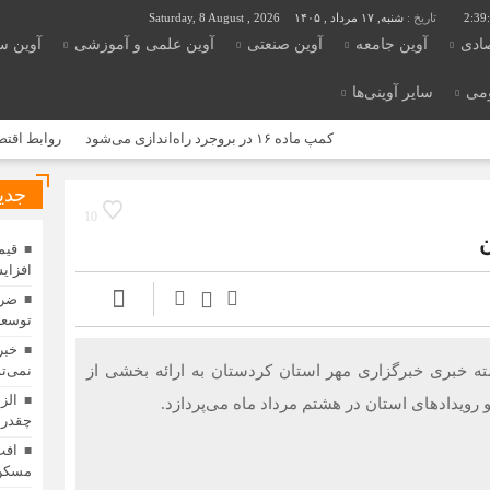
2:39
تاریخ :
شنبه, ۱۷ مرداد , ۱۴۰۵
Saturday, 8 August , 2026
صادی
آوین جامعه
آوین صنعتی
آوین علمی و آموزشی
آوین س
ومی
سایر آوینی‌ها
کمپ ماده ۱۶ در بروجرد راه‌اندازی می‌شود
روابط اقتصادی موتو
جدی
10
ن
افزای
ضرو
توسعه
خبر
ه خبری خبرگزاری مهر استان کردستان به ارائه بخشی از
نمی‌تو
الز
و رویدادهای استان در هشتم مرداد ماه می‌پردازد.
چقدر 
افت
مسکن 