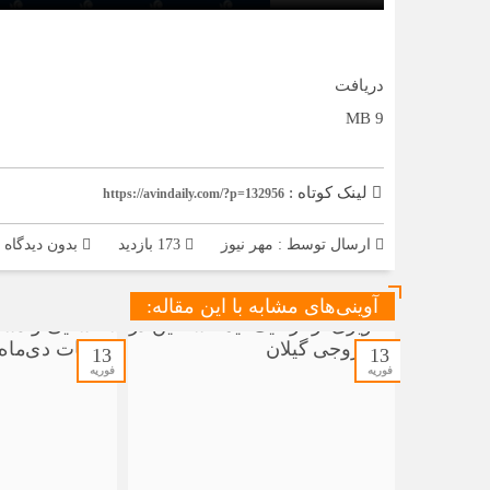
دریافت
9 MB
لینک کوتاه :
https://avindaily.com/?p=132956
ارسال توسط :
مهر نیوز
173 بازدید
بدون دیدگاه
آوینی‌های مشابه با این مقاله:
13
13
فوریه
فوریه