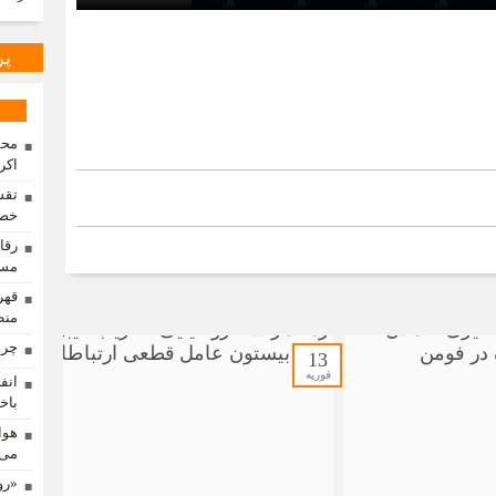
پر
محم
اکر
تقس
خصو
مسا
منط
چرا
13
فوریه
باخت
هوا
می‌
«رو