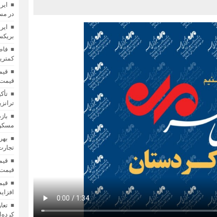
ایر
در مس
ایر
بریکس»
فاص
کمترین
قیمت 
تأک
ترانزی
باز
مسکن؛
بهر
تجارت 
قیمت 
افزای
کرده‌ا