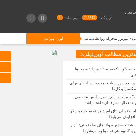
یاسی
آوین کلی:
118843
آوین دیلی:
3
ر متحرکه روابط سیاسی و دیپلماتیک است
حمله ۱۲ ساعته روسیه به اوکراین؛ لهستان حریم هوایی خود را بست
آوین ویژه»
دترین مطالب آوین‌دیلی»
قیمت طلا و سکه شنبه 17 مرداد/ قیمت‌ها
شی
رت حضور شتاب ‌دهنده‌ها در آبادان برای
 کسب‌ و کارها
نگار مانند پزشک بدون دانش تخصصی
اند فعالیت حرفه‌ای داشته باشد
ام احتمالی اتاق امن؛ هزینه ساخت مسکن
افزایش می‌یابد؟
 شدید صدور پروانه‌های ساختمانی؛ بازار
با کمبود عرضه مواجه می‌شود؟