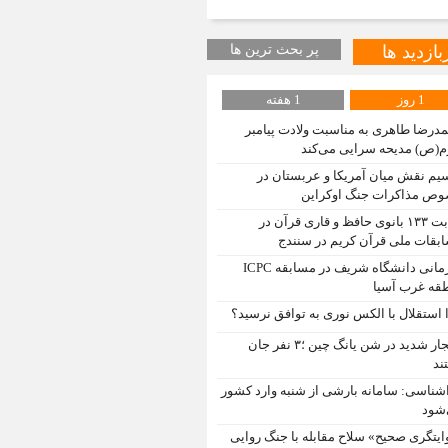
بازدید ها
پر بحث ترین ها
1 روز
1 هفته
درضا طاهری به مناسبت ولادت پیامبر
م(ص) مدیحه سرایی می‌کند
یم نقش میان آمریکا و عربستان در
ص مذاکرات جنگ اوکراین
رقابت ۱۳۳ بانوی حافظ و قاری قرآن در
بقات ملی قرآن کریم در سنندج
قهرمانی دانشگاه شریف در مسابقه ICPC
قه غرب آسیا
 استقلال با الکس نوری به توافق نرسید؟
انفجار شدید در شن یانگ چین ؛۳ نفر جان
ند
شناسی: سامانه بارشی از شنبه وارد کشور
شود
ایتگری صحیح» سلاح مقابله با جنگ روایی