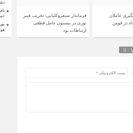
دشم
نام
یری عاملان
فرماندار سنقروکلیایی: تخریب فیبر
«سم
ه در فومن
نوری در بیستون عامل قطعی
بور
هوا
ارتباطات بود
: 0