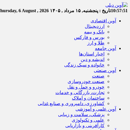
10:57:52
تاریخ :
پنجشنبه, ۱۵ مرداد , ۱۴۰۵
hursday, 6 August , 2026
آوین اقتصادی
ارزدیجیتال
بانک و بیمه
بورس و فارکس
طلا و ارز
آوین جامعه
اخبار استان‌ها
اندیشه و دین
خانواده و سبک زندگی
آوین صنعتی
صنعت
صنعت خودروسازی
خودرو و حمل و نقل
تجارت، بازرگانی و خدمات
ساختمان و املاک
کشاورزی، دامپروری و صنایع غذایی
آوین علمی و آموزشی
پزشکی، سلامت و زیبایی
علمی و تکنولوژی
کارآفرینی و بازاریابی