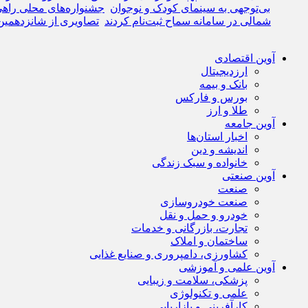
بی‌توجهی به سینمای کودک و نوجوان
جشنواره‌های محلی راهی
شمالی در سامانه سماح ثبت‌نام کردند
تصاویری از شانزدهمین
آوین اقتصادی
ارزدیجیتال
بانک و بیمه
بورس و فارکس
طلا و ارز
آوین جامعه
اخبار استان‌ها
اندیشه و دین
خانواده و سبک زندگی
آوین صنعتی
صنعت
صنعت خودروسازی
خودرو و حمل و نقل
تجارت، بازرگانی و خدمات
ساختمان و املاک
کشاورزی، دامپروری و صنایع غذایی
آوین علمی و آموزشی
پزشکی، سلامت و زیبایی
علمی و تکنولوژی
کارآفرینی و بازاریابی