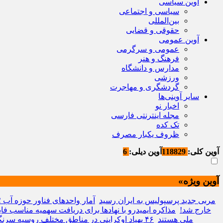
آوین سیاسی
سیاسی و اجتماعی
بین‌المللی
حقوقی و قضایی
آوین عمومی
عمومی و سرگرمی
فرهنگ و هنر
مدارس و دانشگاه
ورزشی
گردشگری و مهاجرت
سایر آوینی‌ها
اخبار نو
مجله اینترنتی فارسی
تک کده
ظروف یکبار مصرف
آوین کلی:
118829
آوین دیلی:
6
آوین ویژه»
مربی جدید پرسپولیس به ایران رسید
آمار واحدهای فناور حوزه آب
خارج شد!
مذاکره ایمیدرو با نهادها برای دریافت سهمیه مناسب فا
ملی هستند
۴۶ پهپاد اوکراینی در مناطق مختلف روسیه سرنگون شدند