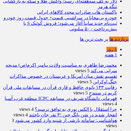
دلار به کف سه‌هفته‌ای رسید/ واکنش طلا و سکه به بازگشایی
تنگه هرمز
پاکستان هاب صادرات مجدد کالاهای ایرانی
خودرو بی‌محابا در سراشیبی قیمت+ جدول قیمت روز خودرو
ثبت‌نام جدید سایپا آغاز می‌شود؛ فروش کوئیک S با
پیش‌پرداخت ۵۰۰ میلیونی
پربازدید ها
پر بحث ترین ها
1 روز
1 هفته
محمدرضا طاهری به مناسبت ولادت پیامبر اکرم(ص) مدیحه
سرایی می‌کند
5 views
تقسیم نقش میان آمریکا و عربستان در خصوص مذاکرات
جنگ اوکراین
5 views
رقابت ۱۳۳ بانوی حافظ و قاری قرآن در مسابقات ملی قرآن
کریم در سنندج
5 views
قهرمانی دانشگاه شریف در مسابقه ICPC منطقه غرب آسیا
4 views
چرا استقلال با الکس نوری به توافق نرسید؟
4 views
انفجار شدید در شن یانگ چین ؛۳ نفر جان باختند
4 views
هواشناسی: سامانه بارشی از شنبه وارد کشور می‌شود
3
views