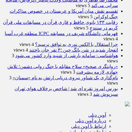
سرایی می‌کند
5 views
تقسیم نقش میان آمریکا و عربستان در خصوص مذاکرات
جنگ اوکراین
5 views
رقابت ۱۳۳ بانوی حافظ و قاری قرآن در مسابقات ملی قرآن
کریم در سنندج
5 views
قهرمانی دانشگاه شریف در مسابقه ICPC منطقه غرب آسیا
4 views
چرا استقلال با الکس نوری به توافق نرسید؟
4 views
انفجار شدید در شن یانگ چین ؛۳ نفر جان باختند
4 views
هواشناسی: سامانه بارشی از شنبه وارد کشور می‌شود
3
views
«روایتگری صحیح» سلاح مقابله با جنگ روایی دشمن؛ تلاش
جهادی لازمه پیشرفت
3 views
نام‌گذاری یک شناور نیروی دریایی ارتش به نام «سمنان»
3
views
بورس امروز نقره ای شد | شاخص برخلاف هوای تهران
سبزپوش شد
3 views
آوین دیلی
درباره آوین دیلی
ارتباط با آوین دیلی
تبلیغات در دیلی از تریبون