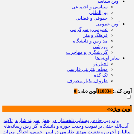
آوین سیاسی
سیاسی و اجتماعی
بین‌المللی
حقوقی و قضایی
آوین عمومی
عمومی و سرگرمی
فرهنگ و هنر
مدارس و دانشگاه
ورزشی
گردشگری و مهاجرت
سایر آوینی‌ها
اخبار نو
مجله اینترنتی فارسی
تک کده
ظروف یکبار مصرف
آوین کلی:
118834
آوین دیلی:
0
آوین ویژه»
برفروبی جاده روستایی تلخستان در بخش سربند شازند
تاکید
آیت‌الله جنتی بر تقویت وحدت حوزه و دانشگاه
گزارش رسانه‌های
ایتالیا از آخرین وضعیت مهدی طارمی در اینتر
حبیبی، احیاگر میراث