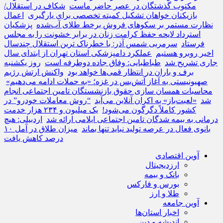
مکتوب گذشتگان در عصر حاضر ماست
شکاف در استقلال/
بازیکنان خواهان تشکیل کمیته تخصصی برای یارگیری
اعمال
نظارت مستمر بر سکوهای فروش برخط طلای آب‌شده
پزشکیان
استرداد لایحه حفظ کرامت زنان در برابر خشونت را به مجلس
فرستاد
سرمربی شمس آذر: با خطرناک ترین استقلال چندسال
اخیر روبرو هستیم
عملکرد دامپزشکی استان تهران از ابتدای سال
جاری تشریح شد
طباطبایی: وفاق جاده دوطرفه است
روز یکشنبه
برف و باران در انتظار قمی‌ها خواهد بود
واکنش ارتش رژیم
صهیونیستی به آغاز آتش‌بس در غزه؛ «به حملات ادامه می‌دهیم»
محاسبات همسان سازی حقوق بازنشستگان تامین اجتماعی انجام
شد
«لعبت‌باز» به اکران آنلاین می‌آید
“روش معاملات خودرو” در
کشور کاملاً دگرگون می‌شود!
یک میلیون و ۲۳۴ هزار خدمت
درمانی به بیمه شدگان تامین اجتماعی ایلامی ارائه شد
اردبیلی: هیچ
بانوی فعال در عرصه تولید نباید تنها بماند
میزان طلاق در آمل ۱۰
درصد کاهش یافت
آوین اقتصادی
ارزدیجیتال
بانک و بیمه
بورس و فارکس
طلا و ارز
آوین جامعه
اخبار استان‌ها
اندیشه و دین