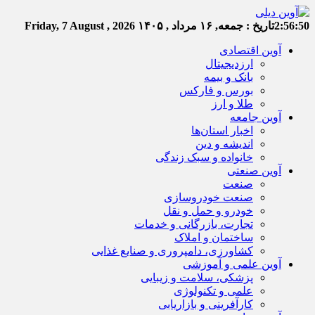
2:56:51
تاریخ :
جمعه, ۱۶ مرداد , ۱۴۰۵
Friday, 7 August , 2026
آوین اقتصادی
ارزدیجیتال
بانک و بیمه
بورس و فارکس
طلا و ارز
آوین جامعه
اخبار استان‌ها
اندیشه و دین
خانواده و سبک زندگی
آوین صنعتی
صنعت
صنعت خودروسازی
خودرو و حمل و نقل
تجارت، بازرگانی و خدمات
ساختمان و املاک
کشاورزی، دامپروری و صنایع غذایی
آوین علمی و آموزشی
پزشکی، سلامت و زیبایی
علمی و تکنولوژی
کارآفرینی و بازاریابی