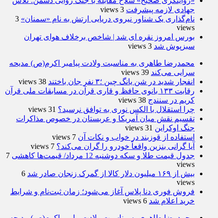
«روایتگری صحیح» سلاح مقابله با جنگ روایی دشمن؛ تلاش
جهادی لازمه پیشرفت
3 views
نام‌گذاری یک شناور نیروی دریایی ارتش به نام «سمنان»
3
views
بورس امروز نقره ای شد | شاخص برخلاف هوای تهران
سبزپوش شد
3 views
محمدرضا طاهری به مناسبت ولادت پیامبر اکرم(ص) مدیحه
سرایی می‌کند
39 views
انفجار شدید در شن یانگ چین ؛۳ نفر جان باختند
38 views
رقابت ۱۳۳ بانوی حافظ و قاری قرآن در مسابقات ملی قرآن
کریم در سنندج
38 views
چرا استقلال با الکس نوری به توافق نرسید؟
31 views
تقسیم نقش میان آمریکا و عربستان در خصوص مذاکرات
جنگ اوکراین
31 views
استفاده از قوزبند در خواب و نکات آن
7 views
آیا گرانی بنزین واقعاً خودرو را گران می‌کند؟
7 views
جدول قیمت طلا و سکه دوشنبه 12 مرداد/ قیمت‌ها کاهشی
7
views
بیش از ۱۶۹ میلیون دلار کالا از گمرک زنجان صادر شد
6
views
فروش فوری دنا پلاس آغاز می‌شود؛ زمان ثبت‌نام و شرایط
خرید اعلام شد
6 views
محمدرضا طاهری به مناسبت ولادت پیامبر اکرم(ص) مدیحه