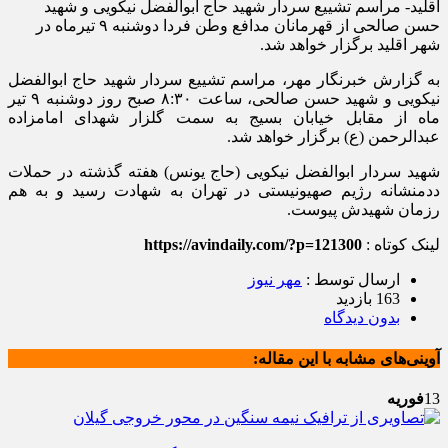
اقلید- مراسم تشییع سردار شهید حاج ابوالفضل نیکویی و شهید
حسن صالحی از قهرمانان مدافع وطن فردا دوشنبه ۹ تیرماه در
شهر اقلید برگزار خواهد شد.
به گزارش خبرنگار مهر، مراسم تشییع سردار شهید حاج ابوالفضل
نیکویی و شهید حسن صالحی، ساعت ۸:۳۰ صبح روز دوشنبه ۹ تیر
ماه از مقابل خیابان بسیج به سمت گلزار شهدای امامزاده
عبدالرحمن (ع) برگزار خواهد شد.
شهید سردار ابوالفضل نیکویی (حاج یونس) هفته گذشته در حملات
ددمنشانه رژیم صهیونیستی در تهران به شهادت رسید و به هم
رزمان شهیدش پیوست.
لینک کوتاه :
https://avindaily.com/?p=121300
ارسال توسط :
مهر نیوز
163 بازدید
بدون دیدگاه
آوینی‌های مشابه با این مقاله:
13
فوریه