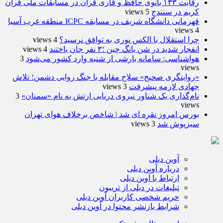
رقابت ۱۳۳ بانوی حافظ و قاری قرآن در مسابقات ملی قرآن
کریم در سنندج
5 views
قهرمانی دانشگاه شریف در مسابقه ICPC منطقه غرب آسیا
4 views
چرا استقلال با الکس نوری به توافق نرسید؟
4 views
انفجار شدید در شن یانگ چین ؛۳ نفر جان باختند
4 views
هواشناسی: سامانه بارشی از شنبه وارد کشور می‌شود
3
views
«روایتگری صحیح» سلاح مقابله با جنگ روایی دشمن؛ تلاش
جهادی لازمه پیشرفت
3 views
نام‌گذاری یک شناور نیروی دریایی ارتش به نام «سمنان»
3
views
بورس امروز نقره ای شد | شاخص برخلاف هوای تهران
سبزپوش شد
3 views
آوین دیلی
درباره آوین دیلی
ارتباط با آوین دیلی
تبلیغات در دیلی از تریبون
حریم شخصی کاربران آوین دیلی
شرایط بازنشر محتوا در آوین دیلی