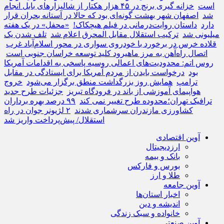
است
خزانه گیری برنج در ۴۵ هزار هکتار از شالیزارهای بابل انجام
شد
اصفهان شهر بهشت گونه‌ای بود که حالا در آستانه بحران قرار
دارد
داستان روایت‌درمانی در فیلم هیچکاک!
«محفل» در یک هفته
میلیونی شد
ترکیب استقلال مقابل المحرق اعلام شد
تلف شدن یک
قلاده خرس در برخورد با خودروی سواری در محور اسلام‌آباد غرب
اتصال راه‌آهن به مرز ماهیرود کلید توسعه خراسان جنوبی است
روس اتم: محدودیت‌های اعمالی روسیه پاسخی به اقدامات آمریکا
بود
درخواست بایدن از مردم آمریکا برای ایستادگی در مقابل
ترامپ
همایش روز بزرگداشت منطق برگزار می‌شود
خروج
هواپیمای آموزشی از باند در فرودگاه تبریز
جزئیات طرح جدید
ترافیک تهران؛محدوده طرح تغییر نمی کند
۹۹ درصد بهره برداران
کشاورزی مازندران سرشماری شدند
۲ لژیونر جوان در راه
استقلال/ پیش‌پرداخت واریز شد
آوین اقتصادی
ارزدیجیتال
بانک و بیمه
بورس و فارکس
طلا و ارز
آوین جامعه
اخبار استان‌ها
اندیشه و دین
خانواده و سبک زندگی
آوین صنعتی