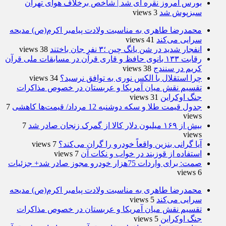
بورس امروز نقره ای شد | شاخص برخلاف هوای تهران
سبزپوش شد
3 views
محمدرضا طاهری به مناسبت ولادت پیامبر اکرم(ص) مدیحه
سرایی می‌کند
41 views
انفجار شدید در شن یانگ چین ؛۳ نفر جان باختند
38 views
رقابت ۱۳۳ بانوی حافظ و قاری قرآن در مسابقات ملی قرآن
کریم در سنندج
38 views
چرا استقلال با الکس نوری به توافق نرسید؟
34 views
تقسیم نقش میان آمریکا و عربستان در خصوص مذاکرات
جنگ اوکراین
31 views
جدول قیمت طلا و سکه دوشنبه 12 مرداد/ قیمت‌ها کاهشی
7
views
بیش از ۱۶۹ میلیون دلار کالا از گمرک زنجان صادر شد
7
views
آیا گرانی بنزین واقعاً خودرو را گران می‌کند؟
7 views
استفاده از قوزبند در خواب و نکات آن
7 views
صمت: برای واردات 75هزار خودرو مجوز صادر شد+ جزئیات
6 views
محمدرضا طاهری به مناسبت ولادت پیامبر اکرم(ص) مدیحه
سرایی می‌کند
5 views
تقسیم نقش میان آمریکا و عربستان در خصوص مذاکرات
جنگ اوکراین
5 views