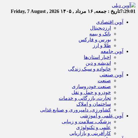
7:29:02
تاریخ :
جمعه, ۱۶ مرداد , ۱۴۰۵
Friday, 7 August , 2026
آوین اقتصادی
ارزدیجیتال
بانک و بیمه
بورس و فارکس
طلا و ارز
آوین جامعه
اخبار استان‌ها
اندیشه و دین
خانواده و سبک زندگی
آوین صنعتی
صنعت
صنعت خودروسازی
خودرو و حمل و نقل
تجارت، بازرگانی و خدمات
ساختمان و املاک
کشاورزی، دامپروری و صنایع غذایی
آوین علمی و آموزشی
پزشکی، سلامت و زیبایی
علمی و تکنولوژی
کارآفرینی و بازاریابی