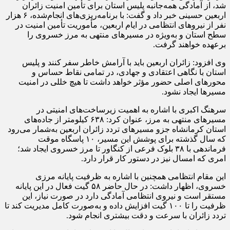
شد، از آمادگی همه‌جانبه پلیس استان برای تأمین امنیت زائران
اربعین حسینی خبر داد و گفت: با برنامه‌ریزی‌های انجام‌شده، ۶ هزار
نفر از نیروهای انتظامی در ایام اربعین، مأموریت تأمین امنیت در
سطح استان و به‌ویژه در مسیرهای منتهی به مرز خسروی را
برعهده خواهند گرفت.
وی افزود: زائران اربعین باید با آرامش خاطر سفر کنند و پلیس
استان با نگاهی اعتقادی و جهادی، در تمامی نقاط حساس و
محورهای اصلی حضور مؤثر خواهد داشت تا هیچ خللی در امنیت
مسیرها ایجاد نشود.
سرهنگ اکبری با اشاره به اهمیت زیرساخت‌های امنیتی در
مسیرهای منتهی به مرز، عنوان کرد: ۶۳۸ کیلومتر از جاده‌های
استان کرمانشاه
جزو
مسیرهای تردد زائران اربعین به‌شمار می‌رود
که سال گذشته برای پوشش این مسیر، ۱۰ پاسگاه موقت
فرماندهی با ۳۸ بلوک فرعی از کنگاور تا مرز خسروی ایجاد شد؛
امری که امسال نیز در دستور کار قرار دارد.
این مقام انتظامی همچنین با اشاره به ظرفیت پایانه مرزی
خسروی، اظهار داشت: در حال حاضر ۵۸
گیت
فعال در این پایانه
مستقر است و نیروی انتظامی آمادگی دارد در صورت نیاز، این
ظرفیت را تا ۱۰۰
گیت
افزایش داده و به‌صورت کامل مدیریت کند تا
تردد زائران با سرعت و دقت بیشتری انجام شود.