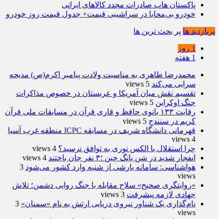
پاکستان هاب صادرات مجدد کالاهای ایرانی
خودرو بی‌محابا در سراشیبی قیمت+ جدول قیمت روز خودرو
پربازدید ها
پر بحث ترین ها
1 روز
1 هفته
محمدرضا طاهری به مناسبت ولادت پیامبر اکرم(ص) مدیحه
سرایی می‌کند
5 views
تقسیم نقش میان آمریکا و عربستان در خصوص مذاکرات
جنگ اوکراین
5 views
رقابت ۱۳۳ بانوی حافظ و قاری قرآن در مسابقات ملی قرآن
کریم در سنندج
5 views
قهرمانی دانشگاه شریف در مسابقه ICPC منطقه غرب آسیا
4 views
چرا استقلال با الکس نوری به توافق نرسید؟
4 views
انفجار شدید در شن یانگ چین ؛۳ نفر جان باختند
4 views
هواشناسی: سامانه بارشی از شنبه وارد کشور می‌شود
3
views
«روایتگری صحیح» سلاح مقابله با جنگ روایی دشمن؛ تلاش
جهادی لازمه پیشرفت
3 views
نام‌گذاری یک شناور نیروی دریایی ارتش به نام «سمنان»
3
views