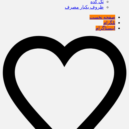
تک کده
ظروف یکبار مصرف
صفحه نخست
تلگرام
اینستاگرام