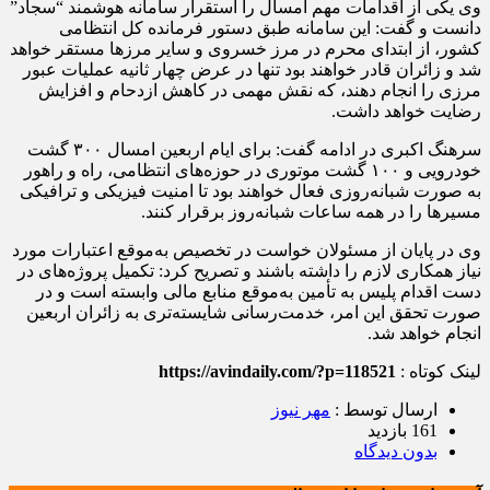
وی یکی از اقدامات مهم امسال را استقرار سامانه هوشمند “سجاد”
دانست و گفت: این سامانه طبق دستور فرمانده کل انتظامی
کشور، از ابتدای محرم در مرز خسروی و سایر مرزها مستقر خواهد
شد و زائران قادر خواهند بود تنها در عرض چهار ثانیه عملیات عبور
مرزی را انجام دهند، که نقش مهمی در کاهش ازدحام و افزایش
رضایت خواهد داشت.
سرهنگ اکبری در ادامه گفت: برای ایام اربعین امسال ۳۰۰ گشت
خودرویی و ۱۰۰ گشت موتوری در حوزه‌های انتظامی، راه و راهور
به صورت شبانه‌روزی فعال خواهند بود تا امنیت فیزیکی و ترافیکی
مسیرها را در همه ساعات شبانه‌روز برقرار کنند.
وی در پایان از مسئولان خواست در تخصیص به‌موقع اعتبارات مورد
نیاز همکاری لازم را داشته باشند و تصریح کرد: تکمیل پروژه‌های در
دست اقدام پلیس به تأمین به‌موقع منابع مالی وابسته است و در
صورت تحقق این امر، خدمت‌رسانی شایسته‌تری به زائران اربعین
انجام خواهد شد.
لینک کوتاه :
https://avindaily.com/?p=118521
ارسال توسط :
مهر نیوز
161 بازدید
بدون دیدگاه