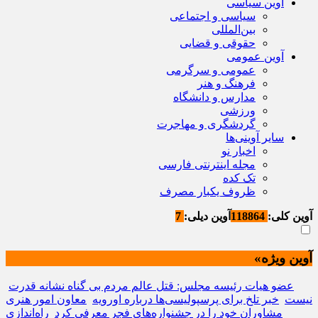
آوین سیاسی
سیاسی و اجتماعی
بین‌المللی
حقوقی و قضایی
آوین عمومی
عمومی و سرگرمی
فرهنگ و هنر
مدارس و دانشگاه
ورزشی
گردشگری و مهاجرت
سایر آوینی‌ها
اخبار نو
مجله اینترنتی فارسی
تک کده
ظروف یکبار مصرف
آوین کلی:
118864
آوین دیلی:
7
آوین ویژه»
عضو هیات رئیسه مجلس: قتل عالم مردم بی گناه نشانه قدرت
نیست
خبر تلخ برای پرسپولیسی‌ها درباره اورویه
معاون امور هنری
مشاوران خود را در جشنواره‌های فجر معرفی کرد
راه‌اندازی