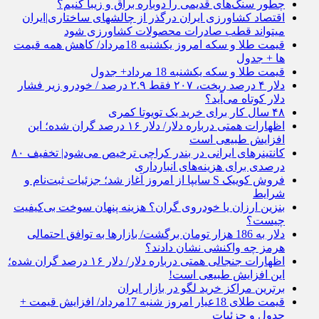
چطور سنگ‌های قدیمی را دوباره براق و زیبا کنیم؟
اقتصاد کشاورزی ایران درگذر از چالشهای ساختاری|ایران
میتواند قطب صادرات محصولات کشاورزی شود
قیمت طلا و سکه امروز یکشنبه 18مرداد/ کاهش همه قیمت
ها + جدول
قیمت طلا و سکه یکشنبه 18 مرداد+ جدول
دلار ۴ درصد ریخت، ۲۰۷ فقط ۲.۹ درصد / خودرو زیر فشار
دلار کوتاه می‌آید؟
۴۸ سال کار برای خرید یک تویوتا کمری
اظهارات همتی درباره دلار/ دلار ۱۶ درصد گران شده؛ این
افزایش طبیعی است
کانتینرهای ایرانی در بندر کراچی ترخیص می‌شود| تخفیف ۸۰
درصدی برای هزینه‌های انبارداری
فروش کوییک S سایپا از امروز آغاز شد؛ جزئیات ثبت‌نام و
شرایط
بنزین ارزان یا خودروی گران؟ هزینه پنهان سوخت بی‌کیفیت
چیست؟
دلار به 186 هزار تومان برگشت/ بازارها به توافق احتمالی
هرمز چه واکنشی نشان دادند؟
اظهارات جنجالی همتی درباره دلار/ دلار ۱۶ درصد گران شده؛
این افزایش طبیعی است!
برترین مراکز خرید لگو در بازار ایران
قیمت طلای 18عیار امروز شنبه 17مرداد/ افزایش قیمت +
جدول و جزئیات