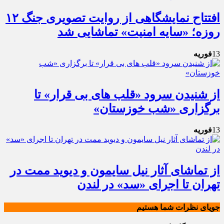
افتتاح نمایشگاهی از روایت تصویری جنگ‌ ۱۲
روزه؛ «سایه امنیت» تماشایی شد
13
فوریه
از شنیدن سرود «قلب های بی قرار» تا
برگزاری «شب خوزستان»
13
فوریه
از تماشای آثار نیل سایمون و دیوید ممت در
تهران تا اجرای «سد» در لندن
جویای نظرات شما هستیم