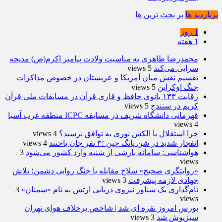
پربازدید ها
پر بحث ترین ها
1 روز
1 هفته
محمدرضا طاهری به مناسبت ولادت پیامبر اکرم(ص) مدیحه
سرایی می‌کند
5 views
تقسیم نقش میان آمریکا و عربستان در خصوص مذاکرات
جنگ اوکراین
5 views
رقابت ۱۳۳ بانوی حافظ و قاری قرآن در مسابقات ملی قرآن
کریم در سنندج
5 views
قهرمانی دانشگاه شریف در مسابقه ICPC منطقه غرب آسیا
4 views
چرا استقلال با الکس نوری به توافق نرسید؟
4 views
انفجار شدید در شن یانگ چین ؛۳ نفر جان باختند
4 views
هواشناسی: سامانه بارشی از شنبه وارد کشور می‌شود
3
views
«روایتگری صحیح» سلاح مقابله با جنگ روایی دشمن؛ تلاش
جهادی لازمه پیشرفت
3 views
نام‌گذاری یک شناور نیروی دریایی ارتش به نام «سمنان»
3
views
بورس امروز نقره ای شد | شاخص برخلاف هوای تهران
سبزپوش شد
3 views