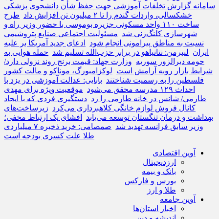
سامانه گزارش تخلفات آموزشی جهت حفظ شأن دانشجوی پزشکی
خشکسالی، واردات گندم را تا ۲ میلیون تن افزایش داد
طرح
ساخت ۱۱۰ واحد مسکونی جزیره بوموسی با حضور وزیر راه و
شهرسازی کلنگ‌زنی شد
مسئولیت اجتماعی صنایع پتروشیمی
نسبت به مناطق پیرامونی انجام شود
ادعای جدید آمریکا بر علیه
ایران
لیبرمن: نتانیاهو در برابر حزب‌الله تسلیم شد
حمله هوایی به
حومه دیرالزور سوریه
وزارت جهاد: قیمت برنج روند نزولی دارد/
شرایط بازار روبه آرامش است
لوکزامبورگ، موناکو و مالت کشور
فلسطین را به رسمیت شناختند
بابایی: عدالت آموزشی در یزد با
احداث ۱۲۹ مدرسه محقق می‌شود
موقعیت ویژه برای مهدی
طارمی/ شانس در خانه طارمی را زد
دستگیری فردی که با ایجاد
کانال فروش لوازم خانگی کلاهبرداری می‌کرد
زیرساخت‌های
بهداشت و درمان تنگستان توسعه می‌یابد
افشای یک ارتباط مخفی؛
وزیر سابق فرانسه تهدید شد
صمصامی: خرید ذخیره ۷ میلیاردی
طلا علت کسری بودجه است
آوین اقتصادی
ارزدیجیتال
بانک و بیمه
بورس و فارکس
طلا و ارز
آوین جامعه
اخبار استان‌ها
اندیشه و دین