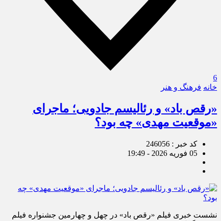
6
خانه
فرهنگ و هنر
«رقص باد» و رئالیسم جادویی؛ ماجرای
«موقعیت مهدی» چه بود؟
کد خبر : 246056
05 فوریه 2026 - 19:49
نشست خبری فیلم «رقص باد» در چهل و چهارمین جشنواره فیلم