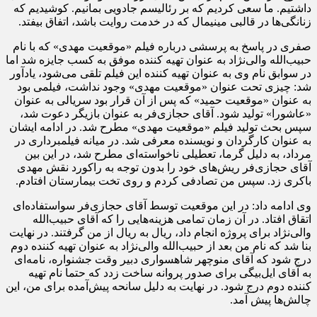
داشتیم. ما سعی کردیم که بر رئالیسم جادویی بمانیم. کوشیدیم که
زنانگی‌ها در قالبی مینیمال که در خدمت روایت باشد، اتفاق بیفتد.
صفری در پاسخ به پرسشی درباره فیلم «موقعیت مهدی» که با نام
حبیب‌الله والی‌نژاد به عنوان تهیه کننده موفق به کسب جایزه شد اما
در سوابق نام وی به عنوان تهیه کننده این فیلم تلقی می‌شود، یادآور
شد: چیزی تحت عنوان «موقعیت مهدی» وجود نداشت، فیلمی بود
به عنوان «موقعیت حمید» که پس از آن قرار بود سریالی به عنوان
«عاشورا» تولید شود. آقای حجازی‌فر به عنوان بازیگر دعوت شد،
سپس بحث تولید فیلم «موقعیت مهدی» مطرح شد. در ادامه ایشان
به عنوان کارگردان و نویسنده معرفی شد. در میانه فیلمبرداری در
مرداد، به دلیل گرما، تعطیلی ناخواسته‌ای مطرح شد، در این بین
آقای حجازی‌فر ریش‌های خود را بدون توجه به راکورد نقش مهدی
باکری زد. سپس من تصادفی کردم و روی تخت بیمارستان افتادم.
وی ادامه داد: در این موقعیت توسط آقای حجازی‌فر سواستفاده‌ای
اتقاق افتاد. در آن زمان تمامی هزینه‌هایی را که آقای حبیب‌الله
والی‌نژاد برای پروژه انجام داد، ریال به ریال از من گرفتند. در نهایت
بنا شد که نام من بعد از حبیب‌الله والی‌نژاد به عنوان تهیه کننده دوم
درج شود که آقای منوچهر شاهسواری دبیر وقت جشنواره، نامه‌ای
به آقای ایل‌بیگی برای صدور پروانه ساخت زدد که حتما نام تهیه
کننده دوم درج شود. در نهایت به دلیل سانحه پیش‌آمده برای من، این
چالش‌ها پیش آمد.