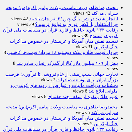
محمدرضا طاهری به مناسبت ولادت پیامبر اکرم(ص) مدیحه
سرایی می‌کند
42 views
انفجار شدید در شن یانگ چین ؛۳ نفر جان باختند
42 views
چرا استقلال با الکس نوری به توافق نرسید؟
39 views
رقابت ۱۳۳ بانوی حافظ و قاری قرآن در مسابقات ملی قرآن
کریم در سنندج
39 views
تقسیم نقش میان آمریکا و عربستان در خصوص مذاکرات
جنگ اوکراین
31 views
جدول قیمت طلا و سکه دوشنبه 12 مرداد/ قیمت‌ها کاهشی
8
views
بیش از ۱۶۹ میلیون دلار کالا از گمرک زنجان صادر شد
8
views
تجارت جهانی سیب‌زمینی از خام‌فروشی تا فرآوری؛ فرصت
بزرگ ایران برای توسعه صادرات
7 views
بخشنامه دریافت مالیات و عوارض از رویه های کولبری و
ملوانی ابلاغ شد
6 views
عبور طلا و نقره از سقف چند هفته‌ای
6 views
محمدرضا طاهری به مناسبت ولادت پیامبر اکرم(ص) مدیحه
سرایی می‌کند
5 views
تقسیم نقش میان آمریکا و عربستان در خصوص مذاکرات
جنگ اوکراین
5 views
رقابت ۱۳۳ بانوی حافظ و قاری قرآن در مسابقات ملی قرآن