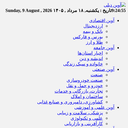
9:24:55
تاریخ :
یکشنبه, ۱۸ مرداد , ۱۴۰۵
Sunday, 9 August , 2026
آوین اقتصادی
ارزدیجیتال
بانک و بیمه
بورس و فارکس
طلا و ارز
آوین جامعه
اخبار استان‌ها
اندیشه و دین
خانواده و سبک زندگی
آوین صنعتی
صنعت
صنعت خودروسازی
خودرو و حمل و نقل
تجارت، بازرگانی و خدمات
ساختمان و املاک
کشاورزی، دامپروری و صنایع غذایی
آوین علمی و آموزشی
پزشکی، سلامت و زیبایی
علمی و تکنولوژی
کارآفرینی و بازاریابی