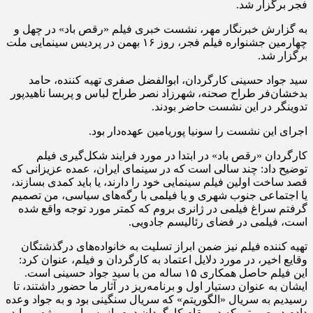
فجر برگزار شد.
به گزارش خبرنگار مهر، نشست خبری فیلم «رقص باد» در چهل و
چهارمین جشنواره فیلم فجر، روز ۱۶ بهمن در پردیس سینمایی ملت
برگزار شد.
سید جواد حسینی کارگردان، ابوالفضل صفری تهیه کننده، حامد
بدخشان‌فر طراح صحنه، شهرزاد نصر طراح لباس و پربسا ناهیدپور
تدوینگر در این نشست حاضر بودند.
اجرای این نشست را سونیا پوریامین عهده‌دار بود.
کارگردان «رقص باد» در ابتدا در مورد فرایند شکل‌گیری فیلم
توضیح داد: چند سالی است که در سینمای ایران، عمده عزیزانی که
قصد ساخت اولین فیلم سینمایی خود را دارند، یا باید کمدی بسازند،
یا اجتماعی جنوب شهری و یا فیلمی با رگه‌های سیاسی، من تصمیم
گرفتم سراغ فیلمی در ژانری بروم که کمتر مورد توجه واقع شده
است، فیلمی در فضای رئالیسم جادویی.
تهیه کننده فیلم نیز ضمن ابراز تسلیت به خانواده‌های درگذشتگان
وقایع اخیر، در مورد دلایل اعتماد به کارگردان و فیلم، عنوان کرد:
این فیلم حاصل همکاری ۱۵ ساله من با سید جواد حسینی است.
ایشان به عنوان دستیار اول و برنامه‌ریز در آثار ما حضور داشتند، تا
رسیدیم به سریال «الگوریتم» که سریال سنگینی بود و به جواد وعده
دادم در صورتی که در مقام کارگردان دوم، از پس این پروژه بربیاید،