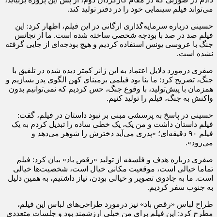
می‌تواند فیلم سینمایی خود را در دفتر تولید کند.
حسینی درباره سرمایه‌گذاری ارگانی در این فیلم، اظهار کرد: این
فیلم صد در صد با بودجه شخصی ساخته شده است. ما از تجانس
جنگ با عروسی یونس استفاده کردیم و هیچ بودجه‌ای از جایی گرفته
نشده است.
صفری درمورد دلایل اعتماد به این ژانر کمتر دیده شده در تلفیق با
جنگ، تصریح کرد: ما بنا بود فیلمی برمبنای کهن الگوی پدر بسازیم و
همزمان با پیش‌تولید، با وقوع جنگ، حس کردیم که نمی‌توانیم بدون
واکنش به جنگ، فیلم را تولید کنیم.
حسینی در پاسخ به پرسشی مبنی بر نبود داستان در فیلم، گفت:
فیلم داستان داشت و من یک، یک خطی ساده را تبدیل کردم به یک
فیلم ۹۰ دقیقه‌ای؛ «پدری می‌آید دخترش را شوهر می‌دهد و
می‌رود».
صفری درباره هدف و فلسفه از تولید «رقص باد» بیان کرد: فیلم
تماما خیالی است، موقعیت مکانی خیال است، شخصیت‌ها خیالی
است. ما به جادوی تصویر و خیالی بودن، نیاز داشتیم، به همین دلیل
به جنوب سفر کردیم.
طراح لباس «رقص باد» نیز درمورد طراحی‌های لباس این فیلم،
مطرح کرد: این فیلم برای من خیلی ارزشمند بود و جلسات متعددی