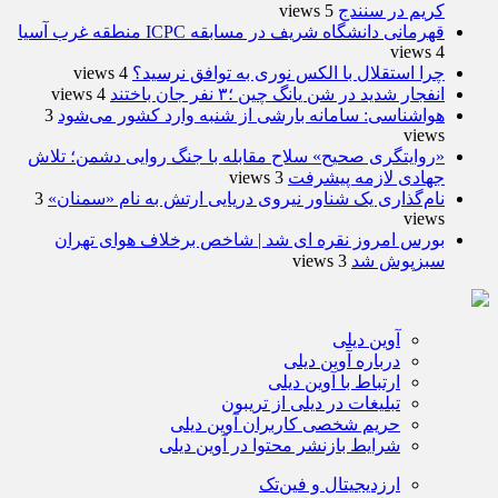
کریم در سنندج
5 views
قهرمانی دانشگاه شریف در مسابقه ICPC منطقه غرب آسیا
4 views
چرا استقلال با الکس نوری به توافق نرسید؟
4 views
انفجار شدید در شن یانگ چین ؛۳ نفر جان باختند
4 views
هواشناسی: سامانه بارشی از شنبه وارد کشور می‌شود
3
views
«روایتگری صحیح» سلاح مقابله با جنگ روایی دشمن؛ تلاش
جهادی لازمه پیشرفت
3 views
نام‌گذاری یک شناور نیروی دریایی ارتش به نام «سمنان»
3
views
بورس امروز نقره ای شد | شاخص برخلاف هوای تهران
سبزپوش شد
3 views
آوین دیلی
درباره آوین دیلی
ارتباط با آوین دیلی
تبلیغات در دیلی از تریبون
حریم شخصی کاربران آوین دیلی
شرایط بازنشر محتوا در آوین دیلی
ارزدیجیتال و فین‌تک