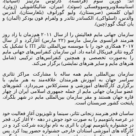
اند: کورین سوم (فرانسه)، کارلوس مارتینز (اسپانیا)،
استانیسلاوبروسووفسکی (سوئد)، امیران، شالیکاشویلی (ژوئن)،
ایوان کلمنس (صربستان)، ولیو گورانوف (بلغارستان)، آندرس
والدس، (اسلواکی)، الکساندر نئاندر و ولفرام فون بودکر (آلمان) و
یان کینگ گوو (چین).
سازمان جهانی مایم فعالیتش را از سال ۲۰۱۱ هم‌زمان با زاد روز
هنرمند فرانسوی مارسل مارسو (۲۲ مارس) آغازکرد و از سال
۲۰۱۷ همکاری خود را با موسسه بین‌المللی تئاتر ITI با تشکیل یک
گروه تئاتر فیزیکال ادامه داد. این سازمان کنفرانس‌های جهانی مایم
را به‌صورت تخصصی و همچنین کنفرانس‌های ترکیبی (شامل
هنرهای مایم و سایر هنرهای نمایشی) برگزار می‌کند.
سازمان بین‌المللی مایم همه‌ ساله با مشارکت مراکز تئاتری
سراسر جهان به آموزش هنرمندان علاقه‌مند به هنر مایم، با
برگزاری کارگاه‌های آموزشی و مسترکلاس می‌پردازد. کشورهای
عضو سازمان جهانی مایم از جمله جمهوری اسلامی ایران از چهار
قاره جهان هستند و مقر سازمان بین‌المللی مایم در شهر بلگراد،
پایتخت کشور صربستان است.
ساسان قجر هنرمند زنجانی تئاتر، سینما و تلویزیون آغاز فعالیت خود
در عرصه پانتومیم را به صورت خود جوش در دهه ۷۰ آغاز کرد. قجر
در جشنواره پانتومیم تهران با اثری به نام نوازنده شرکت کرد و در
کارگاه های آموزشی استادان خارجی جشنواره حضور پیدا کرد. پس