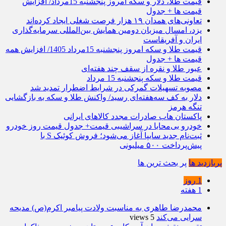
قیمت طلا، دلار و سکه امروز پنجشنبه 15مرداد/ افزایش
قیمت ها + جدول
تعاونی‌های همدان ۱۹ هزار فرصت شغلی ایجاد کرده‌اند
یزد، امسال میزبان دومین همایش بین‌المللی سرمایه‌گذاری
ایران و آفریقاست
قیمت طلا و سکه امروز پنجشنبه 15مرداد 1405/ افزایش همه
قیمت ها + جدول
عبور طلا و نقره از سقف چند هفته‌ای
قیمت طلا و سکه پنجشنبه 15 مرداد
مصوبه تسهیلات گمرکی در شرایط اضطرار تمدید شد
دلار به کف سه‌هفته‌ای رسید/ واکنش طلا و سکه به بازگشایی
تنگه هرمز
پاکستان هاب صادرات مجدد کالاهای ایرانی
خودرو بی‌محابا در سراشیبی قیمت+ جدول قیمت روز خودرو
ثبت‌نام جدید سایپا آغاز می‌شود؛ فروش کوئیک S با
پیش‌پرداخت ۵۰۰ میلیونی
پربازدید ها
پر بحث ترین ها
1 روز
1 هفته
محمدرضا طاهری به مناسبت ولادت پیامبر اکرم(ص) مدیحه
سرایی می‌کند
5 views