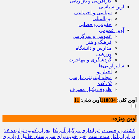
کارآفرینی و بازاریابی
آوین سیاسی
سیاسی و اجتماعی
بین‌المللی
حقوقی و قضایی
آوین عمومی
عمومی و سرگرمی
فرهنگ و هنر
مدارس و دانشگاه
ورزشی
گردشگری و مهاجرت
سایر آوینی‌ها
اخبار نو
مجله اینترنتی فارسی
تک کده
ظروف یکبار مصرف
آوین کلی:
118834
آوین دیلی:
11
آوین ویژه»
۱۷ کشته و زخمی در تیراندازی مرگبار آمریکا
بحران کمبود نوازنده
در ایران آغاز شده است
خبر خوب برای سرپرستان خانوار | واریزی