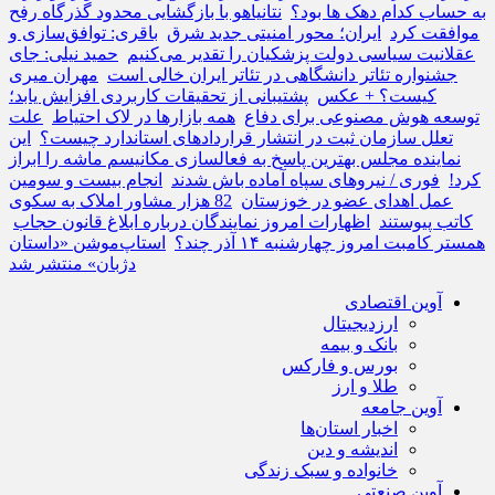
به حساب کدام دهک ها بود؟
نتانیاهو با بازگشایی محدود گذرگاه رفح
موافقت کرد
ایران؛ محور امنیتی جدید شرق
باقری: توافق‌سازی و
عقلانیت سیاسی دولت پزشکیان را تقدیر می‌کنیم
حمید نیلی: جای
جشنواره تئاتر دانشگاهی در تئاتر ایران خالی است
مهران میری
کیست؟ + عکس
پشتیبانی از تحقیقات کاربردی افزایش یابد؛
توسعه هوش مصنوعی برای دفاع
همه بازارها در لاک احتیاط
علت
تعلل سازمان ثبت در انتشار قراردادهای استاندارد چیست؟
این
نماینده مجلس بهترین پاسخ به فعالسازی مکانیسم ماشه را ابراز
کرد!
فوری / نیروهای سپاه آماده باش شدند
انجام بیست و سومین
عمل اهدای عضو در خوزستان
82 هزار مشاور املاک به سکوی
کاتب پیوستند
اظهارات امروز نمایندگان درباره ابلاغ قانون حجاب
همستر کامبت امروز چهارشنبه ۱۴ آذر چند؟
استاپ‌موشن «داستان
دژبان» منتشر شد
آوین اقتصادی
ارزدیجیتال
بانک و بیمه
بورس و فارکس
طلا و ارز
آوین جامعه
اخبار استان‌ها
اندیشه و دین
خانواده و سبک زندگی
آوین صنعتی