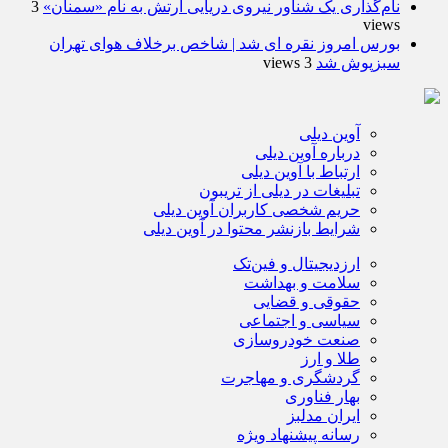
نام‌گذاری یک شناور نیروی دریایی ارتش به نام «سمنان»
3
views
بورس امروز نقره ای شد | شاخص برخلاف هوای تهران
سبزپوش شد
3 views
آوین دیلی
درباره آوین دیلی
ارتباط با آوین دیلی
تبلیغات در دیلی از تریبون
حریم شخصی کاربران آوین دیلی
شرایط بازنشر محتوا در آوین دیلی
ارزدیجیتال و فین‌تک
سلامت و بهداشت
حقوقی و قضایی
سیاسی و اجتماعی
صنعت خودروسازی
طلا و ارز
گردشگری و مهاجرت
بهار فناوری
ایران مدلبز
رسانه پیشنهاد ویژه