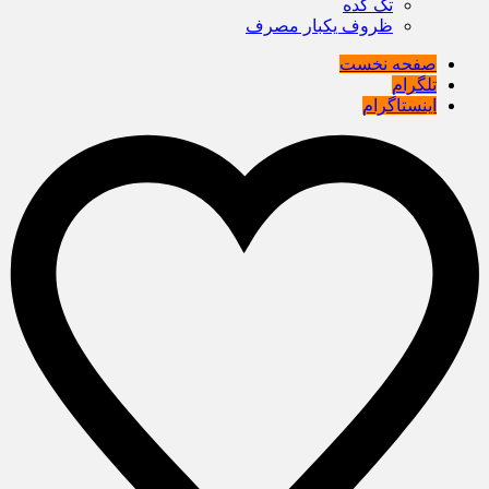
تک کده
ظروف یکبار مصرف
صفحه نخست
تلگرام
اینستاگرام