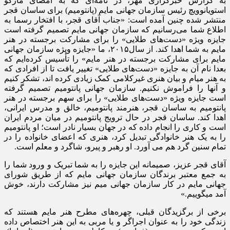
به گزارش خبرگزاری مهر، در نامه‌ای که به امضای مارکو
استویانوویچ رئیس سازمان جهانی مایم (پانتومیم) برای ساسان قجر
منتشر شده چنین آمده است: «جناب آقای قجر، با افتخار رسما به
اطلاع شما می‌رسانیم که سازمان جهانی مایم تصمیم گرفته است
جایزه ویژه «دست‌های طلایی» را برای مشارکت برجسته در هنر
مایم به شما اهدا کند. از سال۲۰۱۵، ما «جایزه ویژه سازمان جهانی
مایم برای مشارکت برجسته در هنر مایم» را تأسیس کرده‌ایم که
بعدا نام آن به جایزه «دست‌های طلایی» تغییر یافت تا از افرادی که
به هنر میام و بیان هنری غیرکلامی کمک زیادی کرده اند، تشکر کنیم
و آنها را فراموش نکنیم. سازمان جهانی پانتومیم تصمیم گرفته
است جایزه ویژه «دست‌های طلایی» را برای سهم برجسته در هنر
پانتومیم به ساسان قجر، هنرمند پانتومیم، خالق و مدرس ایرانی،
اهدا کند. ساسان قجر در حال ترویج پانتومیم در میان مردم ایران
است و کاری را انجام داده که در جهان بسیار نادر است؛ او پانتومیم
را به یک هنر خانوادگی تبدیل کرد، هنری که اعضای خانواده را در
تمام سنین گرد هم می آورد. او رهبر و پیرو، شاگرد و معلم است.
آقای قجر عزیز، صمیمانه این جایزه را به شما تبریک و ورود شما را
به جمع معتبر برندگان سازمان جهانی مایم که از طریق شورای
جهانی مایم در کار سازمان جهانی میم نیز مشارکت دارند، خوش
آمد میگوییم.»
برخی از برگزیدگان قبلی، چهره‌های مطرح هنر مایم هستند که
زندگی خود را به عنوان اجراگر و یا مربی به این هنر اختصاص داده