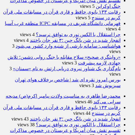
تقسیم نقش میان آمریکا و عربستان در خصوص مذاکرات
جنگ اوکراین
5 views
رقابت ۱۳۳ بانوی حافظ و قاری قرآن در مسابقات ملی قرآن
کریم در سنندج
5 views
قهرمانی دانشگاه شریف در مسابقه ICPC منطقه غرب آسیا
4 views
چرا استقلال با الکس نوری به توافق نرسید؟
4 views
انفجار شدید در شن یانگ چین ؛۳ نفر جان باختند
4 views
هواشناسی: سامانه بارشی از شنبه وارد کشور می‌شود
3
views
«روایتگری صحیح» سلاح مقابله با جنگ روایی دشمن؛ تلاش
جهادی لازمه پیشرفت
3 views
نام‌گذاری یک شناور نیروی دریایی ارتش به نام «سمنان»
3
views
بورس امروز نقره ای شد | شاخص برخلاف هوای تهران
سبزپوش شد
3 views
محمدرضا طاهری به مناسبت ولادت پیامبر اکرم(ص) مدیحه
سرایی می‌کند
46 views
رقابت ۱۳۳ بانوی حافظ و قاری قرآن در مسابقات ملی قرآن
کریم در سنندج
44 views
انفجار شدید در شن یانگ چین ؛۳ نفر جان باختند
43 views
چرا استقلال با الکس نوری به توافق نرسید؟
38 views
تقسیم نقش میان آمریکا و عربستان در خصوص مذاکرات