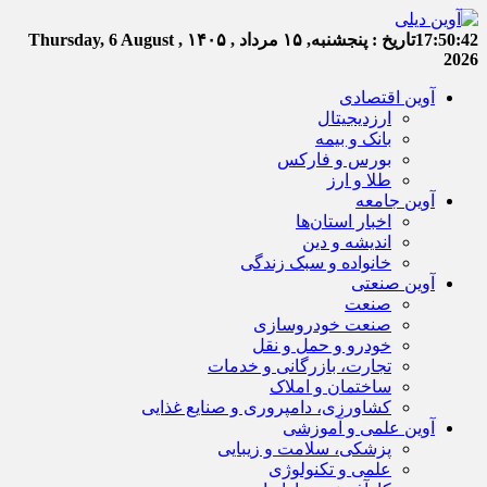
17:50:43
تاریخ :
پنجشنبه, ۱۵ مرداد , ۱۴۰۵
Thursday, 6 August ,
2026
آوین اقتصادی
ارزدیجیتال
بانک و بیمه
بورس و فارکس
طلا و ارز
آوین جامعه
اخبار استان‌ها
اندیشه و دین
خانواده و سبک زندگی
آوین صنعتی
صنعت
صنعت خودروسازی
خودرو و حمل و نقل
تجارت، بازرگانی و خدمات
ساختمان و املاک
کشاورزی، دامپروری و صنایع غذایی
آوین علمی و آموزشی
پزشکی، سلامت و زیبایی
علمی و تکنولوژی