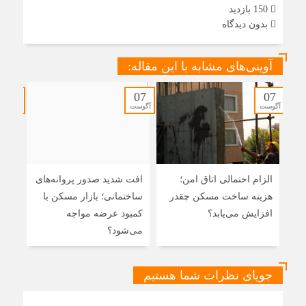
150 بازدید
بدون دیدگاه
آوینی‌های مشابه با این مقاله:
06
07
07
آگوست
آگوست
آگوست
الزام احتمالی اتاق امن؛
افت شدید صدور پروانه‌های
بازد
هزینه ساخت مسکن چقدر
ساختمانی؛ بازار مسکن با
برا
افزایش می‌یابد؟
کمبود عرضه مواجه
کدا
می‌شود؟
جویای نظرات شما هستیم