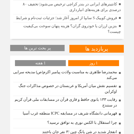
کانتینرهای ایرانی در بندر کراچی ترخیص می‌شود| تخفیف ۸۰
درصدی برای هزینه‌های انبارداری
فروش کوییک S سایپا از امروز آغاز شد؛ جزئیات ثبت‌نام و شرایط
بنزین ارزان یا خودروی گران؟ هزینه پنهان سوخت بی‌کیفیت
چیست؟
پربازدید ها
پر بحث ترین ها
1 روز
1 هفته
محمدرضا طاهری به مناسبت ولادت پیامبر اکرم(ص) مدیحه سرایی
می‌کند
تقسیم نقش میان آمریکا و عربستان در خصوص مذاکرات جنگ
اوکراین
رقابت ۱۳۳ بانوی حافظ و قاری قرآن در مسابقات ملی قرآن کریم
در سنندج
قهرمانی دانشگاه شریف در مسابقه ICPC منطقه غرب آسیا
چرا استقلال با الکس نوری به توافق نرسید؟
انفجار شدید در شن یانگ چین ؛۳ نفر جان باختند