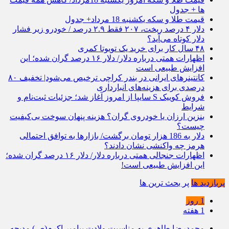
ها + جدول
قیمت طلا و سکه یکشنبه 18 مرداد+ جدول
دلار ۴ درصد ریخت، ۲۰۷ فقط ۲.۹ درصد / خودرو زیر فشار
دلار کوتاه می‌آید؟
۴۸ سال کار برای خرید یک تویوتا کمری
اظهارات همتی درباره دلار/ دلار ۱۶ درصد گران شده؛ این
افزایش طبیعی است
کانتینرهای ایرانی در بندر کراچی ترخیص می‌شود| تخفیف ۸۰
درصدی برای هزینه‌های انبارداری
فروش کوییک S سایپا از امروز آغاز شد؛ جزئیات ثبت‌نام و
شرایط
بنزین ارزان یا خودروی گران؟ هزینه پنهان سوخت بی‌کیفیت
چیست؟
دلار به 186 هزار تومان برگشت/ بازارها به توافق احتمالی
هرمز چه واکنشی نشان دادند؟
اظهارات جنجالی همتی درباره دلار/ دلار ۱۶ درصد گران شده؛
این افزایش طبیعی است!
پربازدید ها
پر بحث ترین ها
1 روز
1 هفته
محمدرضا طاهری به مناسبت ولادت پیامبر اکرم(ص) مدیحه