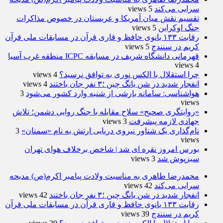
سرایی می‌کند
5 views
تقسیم نقش میان آمریکا و عربستان در خصوص مذاکرات
جنگ اوکراین
5 views
رقابت ۱۳۳ بانوی حافظ و قاری قرآن در مسابقات ملی قرآن
کریم در سنندج
5 views
قهرمانی دانشگاه شریف در مسابقه ICPC منطقه غرب آسیا
4 views
چرا استقلال با الکس نوری به توافق نرسید؟
4 views
انفجار شدید در شن یانگ چین ؛۳ نفر جان باختند
4 views
هواشناسی: سامانه بارشی از شنبه وارد کشور می‌شود
3
views
«روایتگری صحیح» سلاح مقابله با جنگ روایی دشمن؛ تلاش
جهادی لازمه پیشرفت
3 views
نام‌گذاری یک شناور نیروی دریایی ارتش به نام «سمنان»
3
views
بورس امروز نقره ای شد | شاخص برخلاف هوای تهران
سبزپوش شد
3 views
محمدرضا طاهری به مناسبت ولادت پیامبر اکرم(ص) مدیحه
سرایی می‌کند
42 views
انفجار شدید در شن یانگ چین ؛۳ نفر جان باختند
42 views
رقابت ۱۳۳ بانوی حافظ و قاری قرآن در مسابقات ملی قرآن
کریم در سنندج
39 views