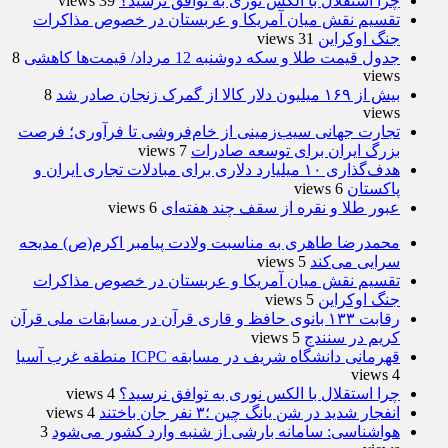
چرا استقلال با الکس نوری به توافق نرسید؟
39 views
تقسیم نقش میان آمریکا و عربستان در خصوص مذاکرات
جنگ اوکراین
31 views
جدول قیمت طلا و سکه دوشنبه 12 مرداد/ قیمت‌ها کاهشی
8
views
بیش از ۱۶۹ میلیون دلار کالا از گمرک زنجان صادر شد
8
views
تجارت جهانی سیب‌زمینی از خام‌فروشی تا فرآوری؛ فرصت
بزرگ ایران برای توسعه صادرات
7 views
هدف‌گذاری ۱۰ میلیارد دلاری برای مبادلات تجاری ایران و
پاکستان
6 views
عبور طلا و نقره از سقف چند هفته‌ای
6 views
محمدرضا طاهری به مناسبت ولادت پیامبر اکرم(ص) مدیحه
سرایی می‌کند
5 views
تقسیم نقش میان آمریکا و عربستان در خصوص مذاکرات
جنگ اوکراین
5 views
رقابت ۱۳۳ بانوی حافظ و قاری قرآن در مسابقات ملی قرآن
کریم در سنندج
5 views
قهرمانی دانشگاه شریف در مسابقه ICPC منطقه غرب آسیا
4 views
چرا استقلال با الکس نوری به توافق نرسید؟
4 views
انفجار شدید در شن یانگ چین ؛۳ نفر جان باختند
4 views
هواشناسی: سامانه بارشی از شنبه وارد کشور می‌شود
3