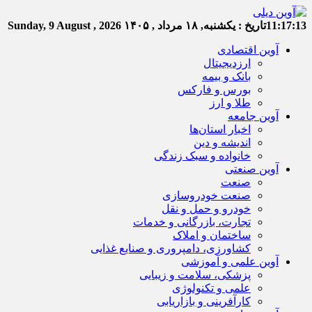
11:17:14
تاریخ :
یکشنبه, ۱۸ مرداد , ۱۴۰۵
Sunday, 9 August , 2026
آوین اقتصادی
ارزدیجیتال
بانک و بیمه
بورس و فارکس
طلا و ارز
آوین جامعه
اخبار استان‌ها
اندیشه و دین
خانواده و سبک زندگی
آوین صنعتی
صنعت
صنعت خودروسازی
خودرو و حمل و نقل
تجارت، بازرگانی و خدمات
ساختمان و املاک
کشاورزی، دامپروری و صنایع غذایی
آوین علمی و آموزشی
پزشکی، سلامت و زیبایی
علمی و تکنولوژی
کارآفرینی و بازاریابی