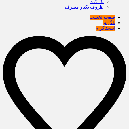
تک کده
ظروف یکبار مصرف
صفحه نخست
تلگرام
اینستاگرام