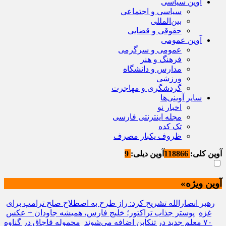
آوین سیاسی
سیاسی و اجتماعی
بین‌المللی
حقوقی و قضایی
آوین عمومی
عمومی و سرگرمی
فرهنگ و هنر
مدارس و دانشگاه
ورزشی
گردشگری و مهاجرت
سایر آوینی‌ها
اخبار نو
مجله اینترنتی فارسی
تک کده
ظروف یکبار مصرف
آوین کلی:
118866
آوین دیلی:
9
آوین ویژه»
رهبر انصارالله تشریح کرد: راز طرح به اصطلاح صلح ترامپ برای
غزه
پوستر جذاب تراکتور؛ خلیج فارس، همیشه جاودان + عکس
۷۰ معلم جدید در تنکابن اضافه می‌شوند
محموله قاچاق در گناوه