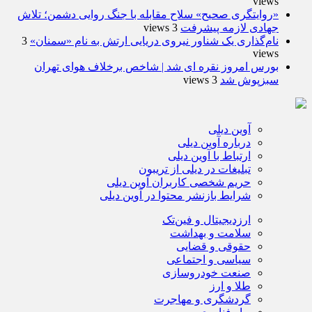
views
«روایتگری صحیح» سلاح مقابله با جنگ روایی دشمن؛ تلاش
جهادی لازمه پیشرفت
3 views
نام‌گذاری یک شناور نیروی دریایی ارتش به نام «سمنان»
3
views
بورس امروز نقره ای شد | شاخص برخلاف هوای تهران
سبزپوش شد
3 views
آوین دیلی
درباره آوین دیلی
ارتباط با آوین دیلی
تبلیغات در دیلی از تریبون
حریم شخصی کاربران آوین دیلی
شرایط بازنشر محتوا در آوین دیلی
ارزدیجیتال و فین‌تک
سلامت و بهداشت
حقوقی و قضایی
سیاسی و اجتماعی
صنعت خودروسازی
طلا و ارز
گردشگری و مهاجرت