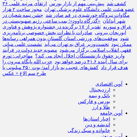
کشف شد
پیش‌بینی مهم از بازار بورس
ارتقای مرتبه علمی ۳۶
عضو هیئت‌ علمی دانشگاه علوم پزشکی تهران
مجوز ساخت ۲ هزار
مگاوات نیروگاه خورشیدی در قم صادر شد
جشن نیمه شعبان در
شهر آبدانان
«گذرگاه داوود»؛ بمب ساعتی رژیم صهیونیستی در
عراق و سوریه
تقدیر از ۱۷ برگزیده در جشنواره پژوهش و فناوری
ابوریحان بیرونی
صادرات با نظرات بخش خصوصی برنامه‌ریزی
شود
موفقیت‌های ورزشی استان گلستان بدون همراهی رسانه‌ها
ممکن نبود
نخست‌وزیر عراق به تهران می‌آید
نشست علمی مبانی
فقهی انقلاب اسلامی برگزار می‌شود
مصوبه جدید دولت در فرآیند
واریز حقوق بازنشستگان اخلال ایجاد می کند؟
مهاجرانی: تورم
برای سال آینده ۴۱.۶ درصد خواهد بود
حزب الله پایگاه میرون را
هدف قرار داد
کفش‌های عجیب به بازار آمد/ بوت ۳۵۰ میلیونی با
طرح سم الاغ + عکس
آوین اقتصادی
ارزدیجیتال
بانک و بیمه
بورس و فارکس
طلا و ارز
آوین جامعه
اخبار استان‌ها
اندیشه و دین
خانواده و سبک زندگی
آوین صنعتی