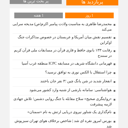
پربازدید ها
پر بحث ترین ها
1 روز
1 هفته
محمدرضا طاهری به مناسبت ولادت پیامبر اکرم(ص) مدیحه سرایی
می‌کند
تقسیم نقش میان آمریکا و عربستان در خصوص مذاکرات جنگ
اوکراین
رقابت ۱۳۳ بانوی حافظ و قاری قرآن در مسابقات ملی قرآن کریم
در سنندج
قهرمانی دانشگاه شریف در مسابقه ICPC منطقه غرب آسیا
چرا استقلال با الکس نوری به توافق نرسید؟
انفجار شدید در شن یانگ چین ؛۳ نفر جان باختند
هواشناسی: سامانه بارشی از شنبه وارد کشور می‌شود
«روایتگری صحیح» سلاح مقابله با جنگ روایی دشمن؛ تلاش جهادی
لازمه پیشرفت
نام‌گذاری یک شناور نیروی دریایی ارتش به نام «سمنان»
بورس امروز نقره ای شد | شاخص برخلاف هوای تهران سبزپوش
شد