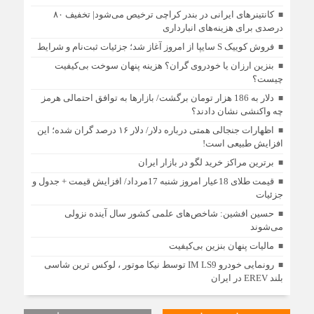
کانتینرهای ایرانی در بندر کراچی ترخیص می‌شود| تخفیف ۸۰
درصدی برای هزینه‌های انبارداری
فروش کوییک S سایپا از امروز آغاز شد؛ جزئیات ثبت‌نام و شرایط
بنزین ارزان یا خودروی گران؟ هزینه پنهان سوخت بی‌کیفیت
چیست؟
دلار به 186 هزار تومان برگشت/ بازارها به توافق احتمالی هرمز
چه واکنشی نشان دادند؟
اظهارات جنجالی همتی درباره دلار/ دلار ۱۶ درصد گران شده؛ این
افزایش طبیعی است!
برترین مراکز خرید لگو در بازار ایران
قیمت طلای 18عیار امروز شنبه 17مرداد/ افزایش قیمت + جدول و
جزئیات
حسین افشین: شاخص‌های علمی کشور سال آینده نزولی
می‌شوند
مالیات پنهان بنزین بی‌کیفیت
رونمایی خودرو IM LS9 توسط نیکا موتور ، لوکس ترین شاسی
بلند EREV در ایران