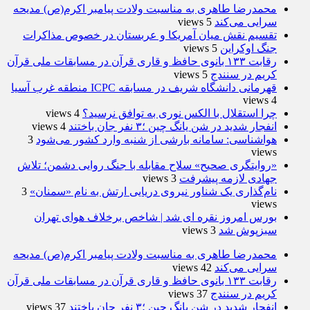
محمدرضا طاهری به مناسبت ولادت پیامبر اکرم(ص) مدیحه
سرایی می‌کند
5 views
تقسیم نقش میان آمریکا و عربستان در خصوص مذاکرات
جنگ اوکراین
5 views
رقابت ۱۳۳ بانوی حافظ و قاری قرآن در مسابقات ملی قرآن
کریم در سنندج
5 views
قهرمانی دانشگاه شریف در مسابقه ICPC منطقه غرب آسیا
4 views
چرا استقلال با الکس نوری به توافق نرسید؟
4 views
انفجار شدید در شن یانگ چین ؛۳ نفر جان باختند
4 views
هواشناسی: سامانه بارشی از شنبه وارد کشور می‌شود
3
views
«روایتگری صحیح» سلاح مقابله با جنگ روایی دشمن؛ تلاش
جهادی لازمه پیشرفت
3 views
نام‌گذاری یک شناور نیروی دریایی ارتش به نام «سمنان»
3
views
بورس امروز نقره ای شد | شاخص برخلاف هوای تهران
سبزپوش شد
3 views
محمدرضا طاهری به مناسبت ولادت پیامبر اکرم(ص) مدیحه
سرایی می‌کند
42 views
رقابت ۱۳۳ بانوی حافظ و قاری قرآن در مسابقات ملی قرآن
کریم در سنندج
37 views
انفجار شدید در شن یانگ چین ؛۳ نفر جان باختند
37 views