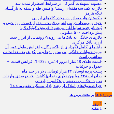
مصوبه تسهیلات گمرکی در شرایط اضطرار تمدید شد
دلار به کف سه‌هفته‌ای رسید/ واکنش طلا و سکه به بازگشایی
تنگه هرمز
پاکستان هاب صادرات مجدد کالاهای ایرانی
خودرو بی‌محابا در سراشیبی قیمت+ جدول قیمت روز خودرو
ثبت‌نام جدید سایپا آغاز می‌شود؛ فروش کوئیک S با
پیش‌پرداخت ۵۰۰ میلیونی
دلارهای خانگی به بانک‌ها می‌روند؟/ رونمایی از ابزار جدید
ارزی بانک مرکزی
راهنمای کامل نگهداری از باکس گل و افزایش طول عمر آن
ورود حیوانات خانگی به رستوران‌ها و مراکز عرضه غذا تخلف
بهداشتی است
قیمت طلای 18عیار امروز 14مرداد 1405/ افزایش قیمت +
جدول و جزئیات
پشت پرده نوسان ۴۴ هزار تومانی دلار در چند ماه
صادرات ۳۴۸ میلیون دلاری زنجان| ‌کاهش ۱۷ درصدی واردات
تفاوت عکاسی صنعتی و عکاسی تبلیغاتی
چرا صندوق‌های املاک از رشد بازار مسکن عقب ماندند؟
پربازدید ها
پر بحث ترین ها
1 روز
1 هفته