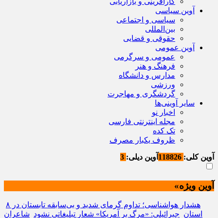
کارآفرینی و بازاریابی
آوین سیاسی
سیاسی و اجتماعی
بین‌المللی
حقوقی و قضایی
آوین عمومی
عمومی و سرگرمی
فرهنگ و هنر
مدارس و دانشگاه
ورزشی
گردشگری و مهاجرت
سایر آوینی‌ها
اخبار نو
مجله اینترنتی فارسی
تک کده
ظروف یکبار مصرف
آوین کلی:
118826
آوین دیلی:
3
آوین ویژه»
هشدار هواشناسی؛ تداوم گرمای شدید و بی‌سابقه تابستان در ۸
استان
جبرائیلی: «مرگ بر آمریکا» شعار تبلیغاتی نشود
شاعران