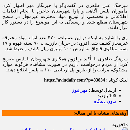
سرهنگ علی طاهری در گفت‌وگو با خبرنگار مهر اظهار کرد:
مأموران پلیس آگاهی و
پاوا
شهرستان جاجرم با انجام اقدامات
اطلاعاتی و تخصصی از توزیع مواد محترقه غیرمجاز در سطح
شهرستان مطلع شده و رسیدگی به این موضوع را در دستور کار
قرار دادند.
وی با اشاره به اینکه در این عملیات، ۴۲۰ عدد انواع مواد محترقه
غیرمجاز کشف شد، افزود: در جریان بازرسی، ۷۰ بسته قهوه و ۱۷
بسته تنباکوی قاچاق به ارزش ۱۰۰ میلیون ریال کشف و ضبط شد.
سرهنگ طاهری با تأکید بر لزوم همکاری شهروندان با پلیس تصریح
کرد: از مردم درخواست داریم در صورت مشاهده هرگونه موارد
مشکوک، مراتب را از طریق پل ارتباطی ۱۱۰ به پلیس اطلاع دهند.
لینک کوتاه :
https://avindaily.com/?p=83834
ارسال توسط :
مهر نیوز
196 بازدید
بدون دیدگاه
آوینی‌های مشابه با این مقاله:
13
فوریه