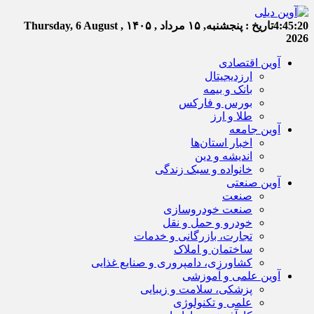
4:45:20
تاریخ :
پنجشنبه, ۱۵ مرداد , ۱۴۰۵
Thursday, 6 August ,
2026
آوین اقتصادی
ارزدیجیتال
بانک و بیمه
بورس و فارکس
طلا و ارز
آوین جامعه
اخبار استان‌ها
اندیشه و دین
خانواده و سبک زندگی
آوین صنعتی
صنعت
صنعت خودروسازی
خودرو و حمل و نقل
تجارت، بازرگانی و خدمات
ساختمان و املاک
کشاورزی، دامپروری و صنایع غذایی
آوین علمی و آموزشی
پزشکی، سلامت و زیبایی
علمی و تکنولوژی