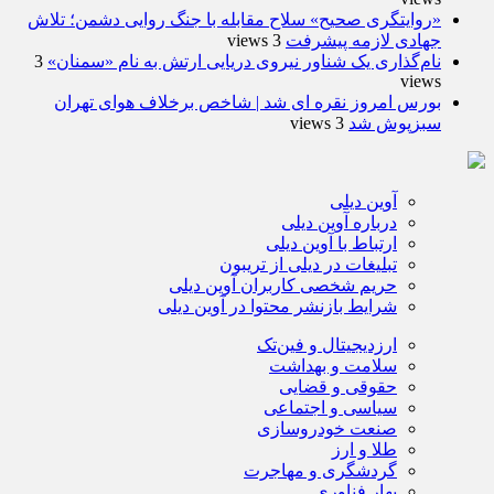
«روایتگری صحیح» سلاح مقابله با جنگ روایی دشمن؛ تلاش
جهادی لازمه پیشرفت
3 views
نام‌گذاری یک شناور نیروی دریایی ارتش به نام «سمنان»
3
views
بورس امروز نقره ای شد | شاخص برخلاف هوای تهران
سبزپوش شد
3 views
آوین دیلی
درباره آوین دیلی
ارتباط با آوین دیلی
تبلیغات در دیلی از تریبون
حریم شخصی کاربران آوین دیلی
شرایط بازنشر محتوا در آوین دیلی
ارزدیجیتال و فین‌تک
سلامت و بهداشت
حقوقی و قضایی
سیاسی و اجتماعی
صنعت خودروسازی
طلا و ارز
گردشگری و مهاجرت
بهار فناوری