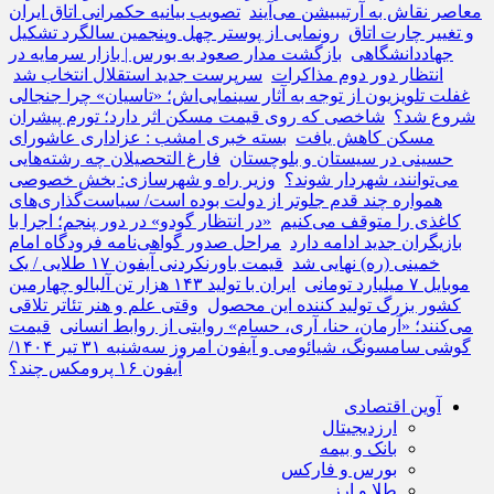
معاصر نقاش به آرتیبیشن می‌آیند
تصویب بیانیه حکمرانی اتاق ایران
و تغییر چارت اتاق
رونمایی از پوستر چهل وپنجمین سالگرد تشکیل
جهاددانشگاهی
بازگشت مدار صعود به بورس | بازار سرمایه در
انتظار دور دوم مذاکرات
سرپرست جدید استقلال انتخاب شد
غفلت تلویزیون از توجه به آثار سینمایی‌اش؛ «تاسیان» چرا جنجالی
شروع شد؟
شاخصی که روی قیمت مسکن اثر دارد؛ تورم پیشران
مسکن کاهش یافت
بسته خبری امشب : عزاداری عاشورای
حسینی در سیستان و بلوچستان
فارغ التحصیلان چه رشته‌هایی
می‌توانند، شهردار شوند؟
وزیر راه و شهرسازی: بخش خصوصی
همواره چند قدم جلوتر از دولت بوده است/ سیاست‌گذاری‌های
کاغذی را متوقف می‌کنیم
«در انتظار گودو» در دور پنجم؛ اجرا با
بازیگران جدید ادامه دارد
مراحل صدور گواهی‌نامه فرودگاه امام
خمینی (ره) نهایی شد
قیمت باورنکردنی آیفون ۱۷ طلایی / یک
موبایل ۷ میلیارد تومانی
ایران با تولید ۱۴۳ هزار تن آلبالو چهارمین
کشور بزرگ تولید کننده این محصول
وقتی علم و هنر تئاتر تلاقی
می‌کنند؛ «آرمان، حنا، آری، حسام» روایتی از روابط انسانی
قیمت
گوشی سامسونگ، شیائومی و آیفون امروز سه‌شنبه ۳۱ تیر ۱۴۰۴/
آیفون ۱۶ پرومکس چند؟
آوین اقتصادی
ارزدیجیتال
بانک و بیمه
بورس و فارکس
طلا و ارز