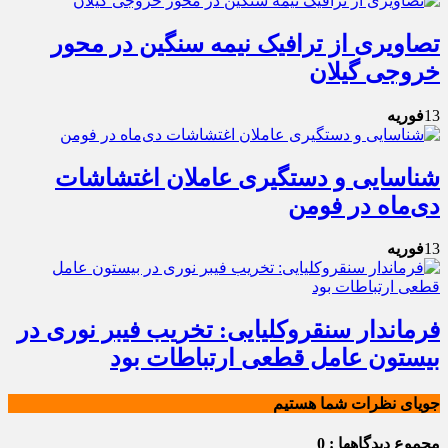
تصاویری از ترافیک نیمه سنگین در محور
خروجی گیلان
13
فوریه
شناسایی و دستگیری عاملان اغتشاشات
دی‌ماه در فومن
13
فوریه
فرماندار سنقروکلیایی: تخریب فیبر نوری در
بیستون عامل قطعی ارتباطات بود
جویای نظرات شما هستیم
مجموع دیدگاهها : 0