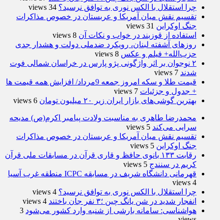
چرا استقلال با الکس نوری به توافق نرسید؟
34 views
تقسیم نقش میان آمریکا و عربستان در خصوص مذاکرات
جنگ اوکراین
31 views
استفاده از قوزبند در خواب و نکات آن
8 views
روزهای آشفته لبنان، رویکرد ضدملی دولت و هشدار جدی
حزب‌الله+ فیلم و عکس
8 views
۲ نوجوان بر اثر واژگونی پژو پارس در خراسان شمالی فوت
شدند
7 views
قیمت طلا و سکه امروز جمعه 9مرداد/ افزایش همه قیمت ها
+ جدول و جزئیات
7 views
بهترین گوشی‌های بازار ایران زیر ۲۰ میلیون تومان
6 views
محمدرضا طاهری به مناسبت ولادت پیامبر اکرم(ص) مدیحه
سرایی می‌کند
5 views
تقسیم نقش میان آمریکا و عربستان در خصوص مذاکرات
جنگ اوکراین
5 views
رقابت ۱۳۳ بانوی حافظ و قاری قرآن در مسابقات ملی قرآن
کریم در سنندج
5 views
قهرمانی دانشگاه شریف در مسابقه ICPC منطقه غرب آسیا
4 views
چرا استقلال با الکس نوری به توافق نرسید؟
4 views
انفجار شدید در شن یانگ چین ؛۳ نفر جان باختند
4 views
هواشناسی: سامانه بارشی از شنبه وارد کشور می‌شود
3
views