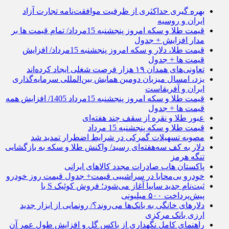
بهره گیری حداکثری از ظرفیت موافقت‌نامه تجارت آزاد
ایران و روسیه
قیمت طلا و سکه امروز پنجشنبه 15مرداد/ تمام قیمت ها بر
مدار افزایش + جدول
قیمت طلا، دلار و سکه امروز پنجشنبه 15مرداد/ افزایش
قیمت ها + جدول
تعاونی‌های همدان ۱۹ هزار فرصت شغلی ایجاد کرده‌اند
یزد، امسال میزبان دومین همایش بین‌المللی سرمایه‌گذاری
ایران و آفریقاست
قیمت طلا و سکه امروز پنجشنبه 15مرداد 1405/ افزایش همه
قیمت ها + جدول
عبور طلا و نقره از سقف چند هفته‌ای
قیمت طلا و سکه پنجشنبه 15 مرداد
مصوبه تسهیلات گمرکی در شرایط اضطرار تمدید شد
دلار به کف سه‌هفته‌ای رسید/ واکنش طلا و سکه به بازگشایی
تنگه هرمز
پاکستان هاب صادرات مجدد کالاهای ایرانی
خودرو بی‌محابا در سراشیبی قیمت+ جدول قیمت روز خودرو
ثبت‌نام جدید سایپا آغاز می‌شود؛ فروش کوئیک S با
پیش‌پرداخت ۵۰۰ میلیونی
دلارهای خانگی به بانک‌ها می‌روند؟/ رونمایی از ابزار جدید
ارزی بانک مرکزی
راهنمای کامل نگهداری از باکس گل و افزایش طول عمر آن