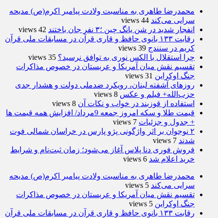
محمدرضا طاهری به مناسبت ولادت پیامبر اکرم(ص) مدیحه
سرایی می‌کند
44 views
انفجار شدید در شن یانگ چین ؛۳ نفر جان باختند
42 views
رقابت ۱۳۳ بانوی حافظ و قاری قرآن در مسابقات ملی قرآن
کریم در سنندج
39 views
چرا استقلال با الکس نوری به توافق نرسید؟
35 views
تقسیم نقش میان آمریکا و عربستان در خصوص مذاکرات
جنگ اوکراین
31 views
روزهای آشفته لبنان، رویکرد ضدملی دولت و هشدار جدی
حزب‌الله+ فیلم و عکس
8 views
استفاده از قوزبند در خواب و نکات آن
8 views
قیمت طلا و سکه امروز جمعه 9مرداد/ افزایش همه قیمت ها
+ جدول و جزئیات
7 views
۲ نوجوان بر اثر واژگونی پژو پارس در خراسان شمالی فوت
شدند
7 views
فروش فوری دنا پلاس آغاز می‌شود؛ زمان ثبت‌نام و شرایط
خرید اعلام شد
6 views
محمدرضا طاهری به مناسبت ولادت پیامبر اکرم(ص) مدیحه
سرایی می‌کند
5 views
تقسیم نقش میان آمریکا و عربستان در خصوص مذاکرات
جنگ اوکراین
5 views
رقابت ۱۳۳ بانوی حافظ و قاری قرآن در مسابقات ملی قرآن