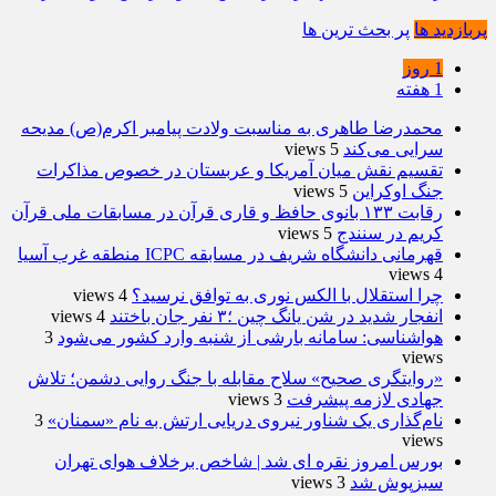
پربازدید ها
پر بحث ترین ها
1 روز
1 هفته
محمدرضا طاهری به مناسبت ولادت پیامبر اکرم(ص) مدیحه
سرایی می‌کند
5 views
تقسیم نقش میان آمریکا و عربستان در خصوص مذاکرات
جنگ اوکراین
5 views
رقابت ۱۳۳ بانوی حافظ و قاری قرآن در مسابقات ملی قرآن
کریم در سنندج
5 views
قهرمانی دانشگاه شریف در مسابقه ICPC منطقه غرب آسیا
4 views
چرا استقلال با الکس نوری به توافق نرسید؟
4 views
انفجار شدید در شن یانگ چین ؛۳ نفر جان باختند
4 views
هواشناسی: سامانه بارشی از شنبه وارد کشور می‌شود
3
views
«روایتگری صحیح» سلاح مقابله با جنگ روایی دشمن؛ تلاش
جهادی لازمه پیشرفت
3 views
نام‌گذاری یک شناور نیروی دریایی ارتش به نام «سمنان»
3
views
بورس امروز نقره ای شد | شاخص برخلاف هوای تهران
سبزپوش شد
3 views