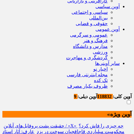
کارآفرینی و بازاریابی
آوین سیاسی
سیاسی و اجتماعی
بین‌المللی
حقوقی و قضایی
آوین عمومی
عمومی و سرگرمی
فرهنگ و هنر
مدارس و دانشگاه
ورزشی
گردشگری و مهاجرت
سایر آوینی‌ها
اخبار نو
مجله اینترنتی فارسی
تک کده
ظروف یکبار مصرف
آوین کلی:
118832
آوین دیلی:
9
آوین ویژه»
حقیقت پشت پروفایل‌های آنلاین / «X» چه چیزی را فاش کرد؟
محکومیت میلیاردی قاچاقچیان سوخت در یزد
عارف: آثار استاد