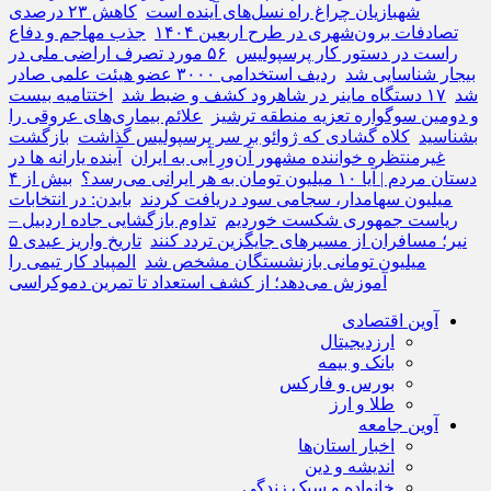
شهبازیان چراغ راه نسل‌های آینده است
کاهش ۲۳ درصدی
تصادفات برون‌شهری در طرح اربعین ۱۴۰۴
جذب مهاجم و دفاع
راست در دستور کار پرسپولیس
۵۶ مورد تصرف اراضی ملی در
بیجار شناسایی شد
ردیف استخدامی ۳۰۰۰ عضو هیئت علمی صادر
شد
۱۷ دستگاه ماینر در شاهرود کشف و ضبط شد
اختتامیه بیست
و دومین سوگواره تعزیه منطقه ترشیز
علائم بیماری‌های عروقی را
بشناسید
کلاه گشادی که ژوائو بر سر پرسپولیس گذاشت
بازگشت
غیرمنتظره خواننده مشهور آن‌ورِ آبی به ایران
آینده یارانه‌ ها در
دستان مردم | آیا ۱۰ میلیون تومان به هر ایرانی می‌رسد؟
بیش از ۴
میلیون سهامدار، سجامی سود دریافت کردند
بایدن: در انتخابات
ریاست جمهوری شکست خوردیم
تداوم بازگشایی جاده اردبیل –
نیر؛ مسافران از مسیرهای جایگزین تردد کنند
تاریخ واریز عیدی ۵
میلیون تومانی بازنشستگان مشخص شد
المپیاد کار تیمی را
آموزش می‌دهد؛ از کشف استعداد تا تمرین دموکراسی
آوین اقتصادی
ارزدیجیتال
بانک و بیمه
بورس و فارکس
طلا و ارز
آوین جامعه
اخبار استان‌ها
اندیشه و دین
خانواده و سبک زندگی