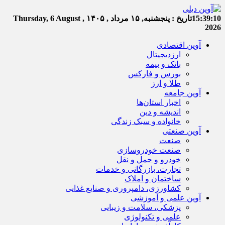
15:39:11
تاریخ :
پنجشنبه, ۱۵ مرداد , ۱۴۰۵
Thursday, 6 August ,
2026
آوین اقتصادی
ارزدیجیتال
بانک و بیمه
بورس و فارکس
طلا و ارز
آوین جامعه
اخبار استان‌ها
اندیشه و دین
خانواده و سبک زندگی
آوین صنعتی
صنعت
صنعت خودروسازی
خودرو و حمل و نقل
تجارت، بازرگانی و خدمات
ساختمان و املاک
کشاورزی، دامپروری و صنایع غذایی
آوین علمی و آموزشی
پزشکی، سلامت و زیبایی
علمی و تکنولوژی