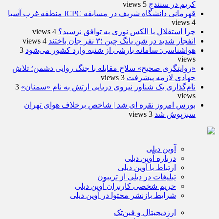
کریم در سنندج
5 views
قهرمانی دانشگاه شریف در مسابقه ICPC منطقه غرب آسیا
4 views
چرا استقلال با الکس نوری به توافق نرسید؟
4 views
انفجار شدید در شن یانگ چین ؛۳ نفر جان باختند
4 views
هواشناسی: سامانه بارشی از شنبه وارد کشور می‌شود
3
views
«روایتگری صحیح» سلاح مقابله با جنگ روایی دشمن؛ تلاش
جهادی لازمه پیشرفت
3 views
نام‌گذاری یک شناور نیروی دریایی ارتش به نام «سمنان»
3
views
بورس امروز نقره ای شد | شاخص برخلاف هوای تهران
سبزپوش شد
3 views
آوین دیلی
درباره آوین دیلی
ارتباط با آوین دیلی
تبلیغات در دیلی از تریبون
حریم شخصی کاربران آوین دیلی
شرایط بازنشر محتوا در آوین دیلی
ارزدیجیتال و فین‌تک